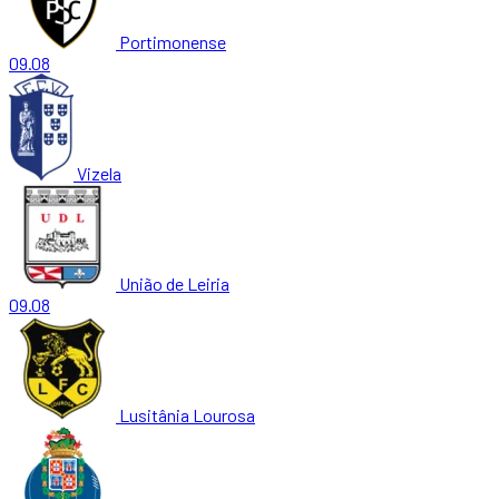
Portimonense
09.08
Vizela
União de Leiria
09.08
Lusitânia Lourosa