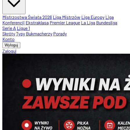
Mistrzostwa Świata 2026
Liga Mistrzów
Liga Europy
Liga
Konferencji
Ekstraklasa
Premier League
La Liga
Bundesliga
Serie A
Ligue 1
Skróty
Typy
Bukmacherzy
Porady
Konto
Wyloguj
Zaloguj