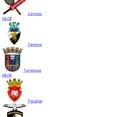
Leixoes
09.08
Farense
Torreense
08.08
Penafiel