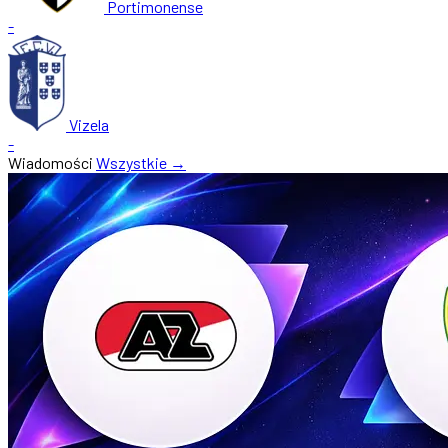
Portimonense
-
Vizela
-
Wiadomości
Wszystkie →