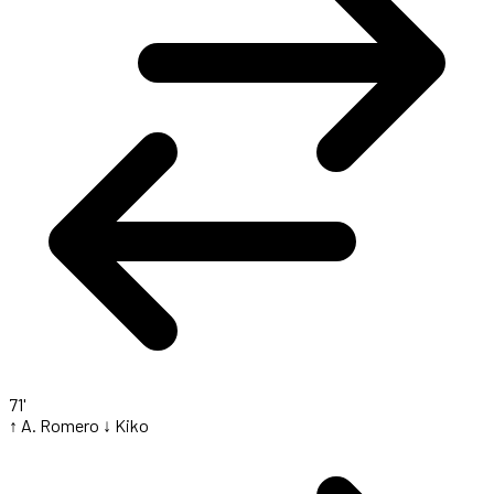
71'
↑ A. Romero
↓ Kiko