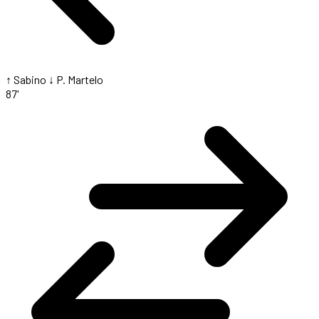
↑ Sabino
↓ P. Martelo
87'