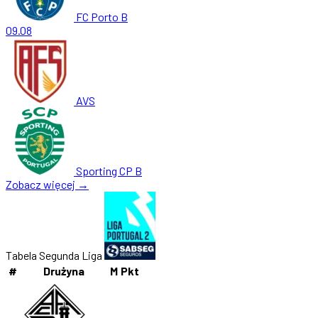
FC Porto B
09.08
AVS
Sporting CP B
Zobacz więcej →
Tabela Segunda Liga
#
Drużyna
M
Pkt