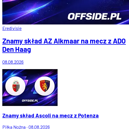
Eredivisie
Znamy skład AZ Alkmaar na mecz z ADO
Den Haag
08.08.2026
Znamy skład Ascoli na mecz z Potenza
Piłka Nożna
·
08.08.2026