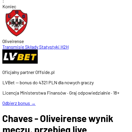
:
Koniec
Oliveirense
Transmisje
Składy
Statystyki
H2H
Oficjalny partner Offside.pl
LVBet — bonus do
4321 PLN
dla nowych graczy
Licencja Ministerstwa Finansów · Graj odpowiedzialnie · 18+
Odbierz bonus →
Chaves - Oliveirense wynik
meczu, przebieg live