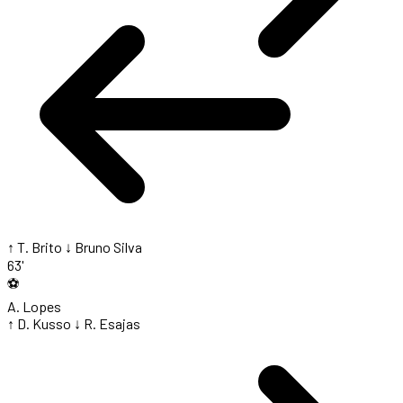
↑ T. Brito
↓ Bruno Silva
63'
⚽
A. Lopes
↑ D. Kusso
↓ R. Esajas