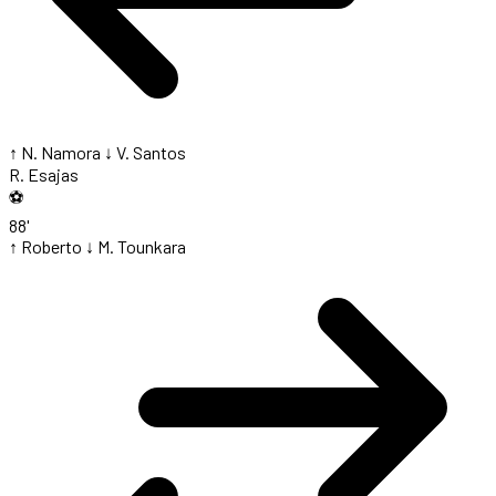
↑ N. Namora
↓ V. Santos
R. Esajas
⚽
88'
↑ Roberto
↓ M. Tounkara