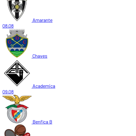
Amarante
08.08
Chaves
Academica
09.08
Benfica B