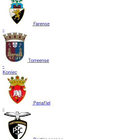
Farense
-
Torreense
-
Koniec
Penafiel
-