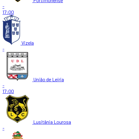
Portimonense
-
17:00
Vizela
-
União de Leiria
-
17:00
Lusitânia Lourosa
-