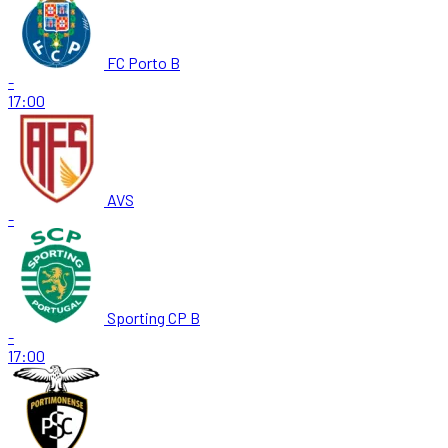
FC Porto B
-
17:00
AVS
-
Sporting CP B
-
17:00