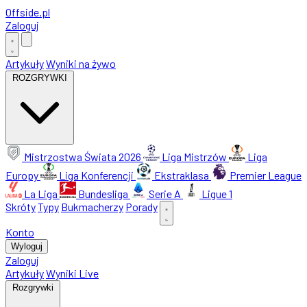
Offside
.
pl
Zaloguj
Artykuły
Wyniki na żywo
ROZGRYWKI
Mistrzostwa Świata 2026
Liga Mistrzów
Liga
Europy
Liga Konferencji
Ekstraklasa
Premier League
La Liga
Bundesliga
Serie A
Ligue 1
Skróty
Typy
Bukmacherzy
Porady
Konto
Wyloguj
Zaloguj
Artykuły
Wyniki Live
Rozgrywki