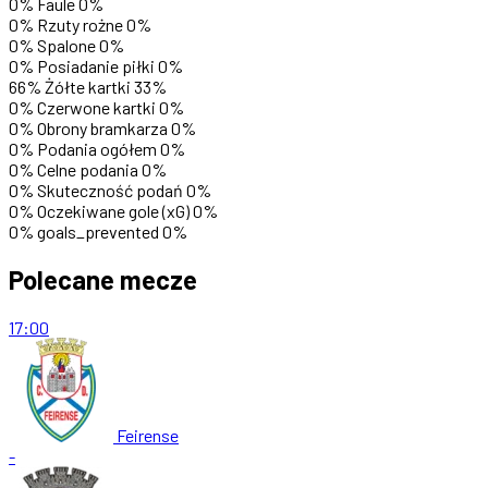
0%
Faule
0%
0%
Rzuty rożne
0%
0%
Spalone
0%
0%
Posiadanie piłki
0%
66%
Żółte kartki
33%
0%
Czerwone kartki
0%
0%
Obrony bramkarza
0%
0%
Podania ogółem
0%
0%
Celne podania
0%
0%
Skuteczność podań
0%
0%
Oczekiwane gole (xG)
0%
0%
goals_prevented
0%
Polecane mecze
17:00
Feirense
-