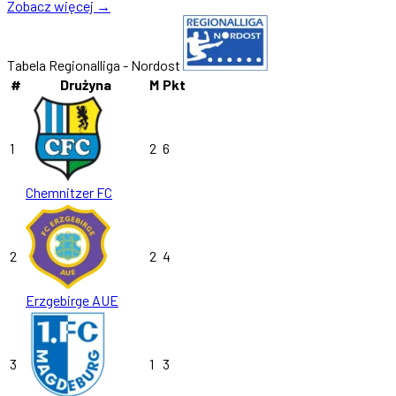
Zobacz więcej →
Tabela Regionalliga - Nordost
#
Drużyna
M
Pkt
1
2
6
Chemnitzer FC
2
2
4
Erzgebirge AUE
3
1
3