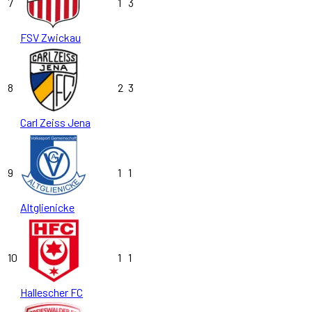
7
1
3
FSV Zwickau
8
2
3
Carl Zeiss Jena
9
1
1
Altglienicke
10
1
1
Hallescher FC