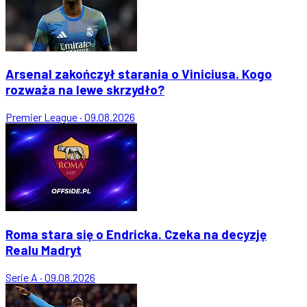
Arsenal zakończył starania o Viniciusa. Kogo
rozważa na lewe skrzydło?
Premier League
·
09.08.2026
Roma stara się o Endricka. Czeka na decyzję
Realu Madryt
Serie A
·
09.08.2026