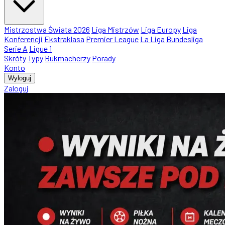
Mistrzostwa Świata 2026
Liga Mistrzów
Liga Europy
Liga
Konferencji
Ekstraklasa
Premier League
La Liga
Bundesliga
Serie A
Ligue 1
Skróty
Typy
Bukmacherzy
Porady
Konto
Wyloguj
Zaloguj