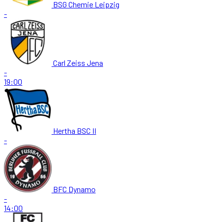
BSG Chemie Leipzig
-
Carl Zeiss Jena
-
19:00
Hertha BSC II
-
BFC Dynamo
-
14:00