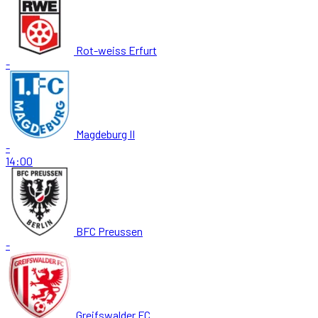
Rot-weiss Erfurt
-
Magdeburg II
-
14:00
BFC Preussen
-
Greifswalder FC