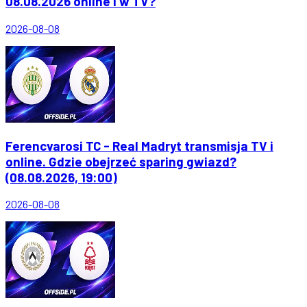
08.08.2026 online i w TV?
2026-08-08
Ferencvarosi TC - Real Madryt transmisja TV i
online. Gdzie obejrzeć sparing gwiazd?
(08.08.2026, 19:00)
2026-08-08