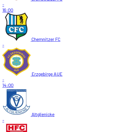
-
16:00
Chemnitzer FC
-
Erzgebirge AUE
-
14:00
Altglienicke
-