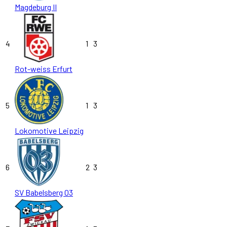
Magdeburg II
4
1
3
Rot-weiss Erfurt
5
1
3
Lokomotive Leipzig
6
2
3
SV Babelsberg 03