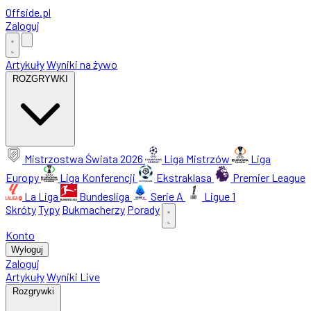
Offside
.
pl
Zaloguj
Artykuły
Wyniki na żywo
ROZGRYWKI
Mistrzostwa Świata 2026
Liga Mistrzów
Liga
Europy
Liga Konferencji
Ekstraklasa
Premier League
La Liga
Bundesliga
Serie A
Ligue 1
Skróty
Typy
Bukmacherzy
Porady
Konto
Wyloguj
Zaloguj
Artykuły
Wyniki Live
Rozgrywki