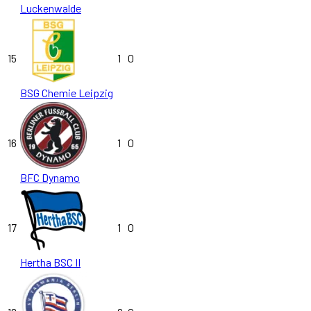
Luckenwalde
15
1
0
BSG Chemie Leipzig
16
1
0
BFC Dynamo
17
1
0
Hertha BSC II