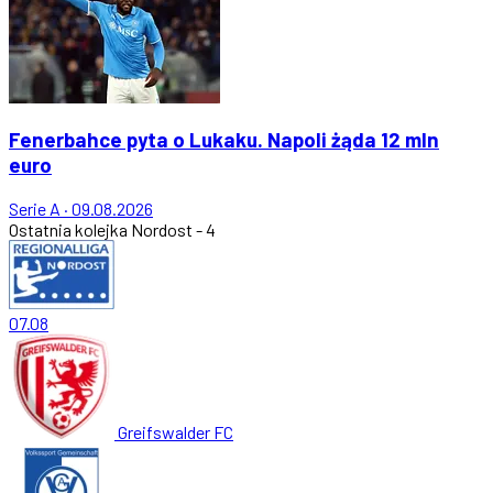
Fenerbahce pyta o Lukaku. Napoli żąda 12 mln
euro
Serie A
·
09.08.2026
Ostatnia kolejka
Nordost - 4
07.08
Greifswalder FC