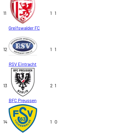
11
1
1
Greifswalder FC
12
1
1
RSV Eintracht
13
2
1
BFC Preussen
14
1
0