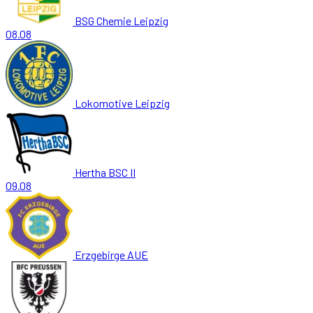
BSG Chemie Leipzig
08.08
Lokomotive Leipzig
Hertha BSC II
09.08
Erzgebirge AUE