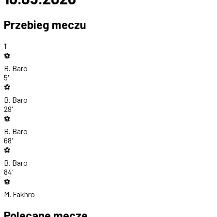
Przebieg meczu
1'
⚽
B. Baro
5'
⚽
B. Baro
29'
⚽
B. Baro
68'
⚽
B. Baro
84'
⚽
M. Fakhro
Polecane mecze