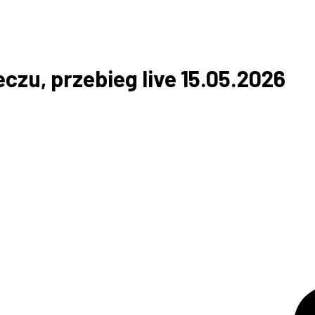
czu, przebieg live 15.05.2026