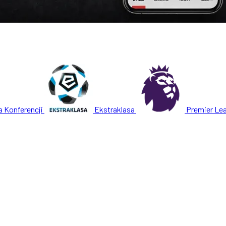
a Konferencji
Ekstraklasa
Premier Le