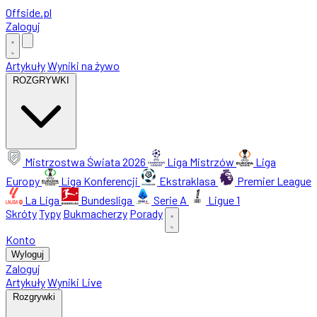
Offside
.
pl
Zaloguj
Artykuły
Wyniki na żywo
ROZGRYWKI
Mistrzostwa Świata 2026
Liga Mistrzów
Liga
Europy
Liga Konferencji
Ekstraklasa
Premier League
La Liga
Bundesliga
Serie A
Ligue 1
Skróty
Typy
Bukmacherzy
Porady
Konto
Wyloguj
Zaloguj
Artykuły
Wyniki Live
Rozgrywki