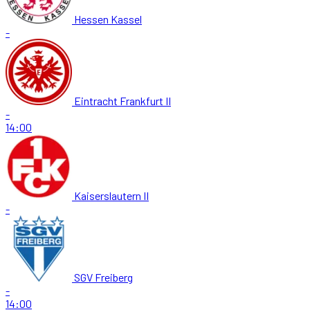
Hessen Kassel
-
Eintracht Frankfurt II
-
14:00
Kaiserslautern II
-
SGV Freiberg
-
14:00