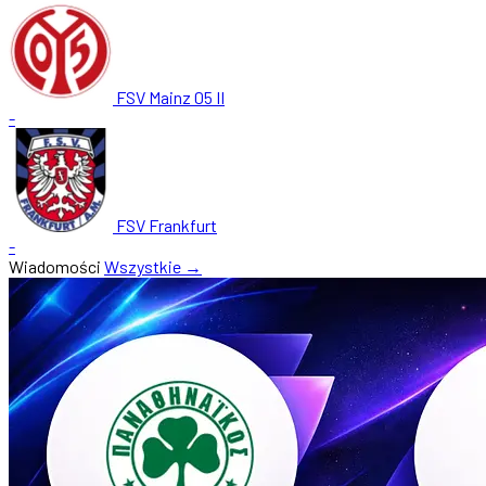
FSV Mainz 05 II
-
FSV Frankfurt
-
Wiadomości
Wszystkie →