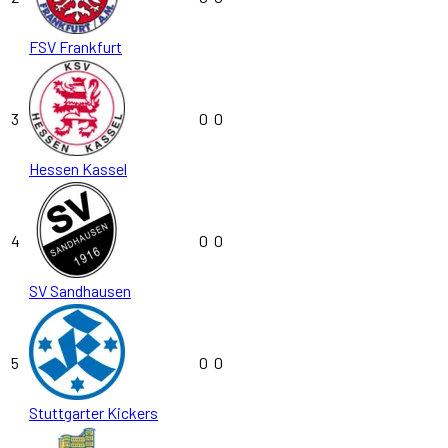
FSV Frankfurt
3
0
0
Hessen Kassel
4
0
0
SV Sandhausen
5
0
0
Stuttgarter Kickers