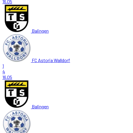
16.05
Balingen
FC Astoria Walldorf
1
4
16.05
Balingen