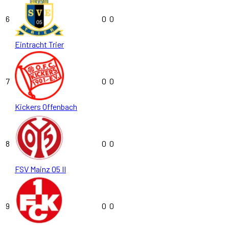
6
0
0
Eintracht Trier
7
0
0
Kickers Offenbach
8
0
0
FSV Mainz 05 II
9
0
0