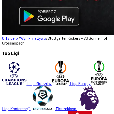
Offside.pl
/
Wyniki na żywo
/
Stuttgarter Kickers - SG Sonnenhof
Grossaspach
Top Ligi
Liga Mistrzów
Liga Europy
Liga Konferencji
Ekstraklasa