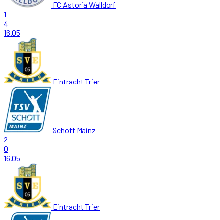
FC Astoria Walldorf
1
4
16.05
Eintracht Trier
Schott Mainz
2
0
16.05
Eintracht Trier