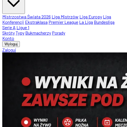
Mistrzostwa Świata 2026
Liga Mistrzów
Liga Europy
Liga
Konferencji
Ekstraklasa
Premier League
La Liga
Bundesliga
Serie A
Ligue 1
Skróty
Typy
Bukmacherzy
Porady
Konto
Wyloguj
Zaloguj