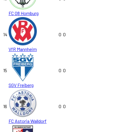
FC 08 Homburg
14
0
0
VfR Mannheim
15
0
0
SGV Freiberg
16
0
0
FC Astoria Walldorf