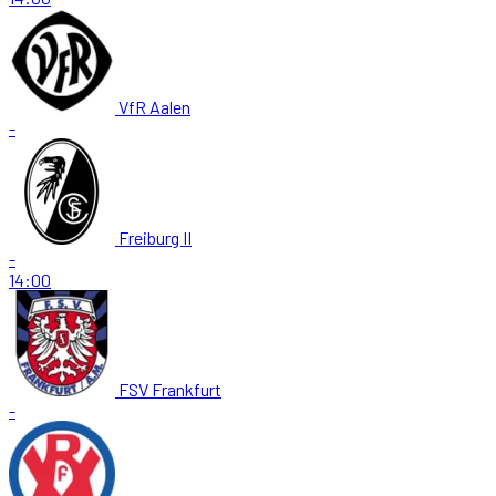
VfR Aalen
-
Freiburg II
-
14:00
FSV Frankfurt
-