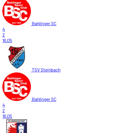
Bahlinger SC
4
2
16.05
TSV Steinbach
Bahlinger SC
4
2
16.05