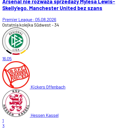
Arsenal nie rozważa sprzedaży Mylesa Lewis-
Skelly’ego. Manchester United bez szans
Premier League
·
05.08.2026
Ostatnia kolejka
Südwest - 34
16.05
Kickers Offenbach
Hessen Kassel
1
3