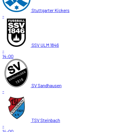
Stuttgarter Kickers
-
SSV ULM 1846
-
14:00
SV Sandhausen
-
TSV Steinbach
-
14:00