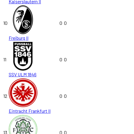
Kaiserslautern II
10
0
0
Freiburg II
11
0
0
SSV ULM 1846
12
0
0
Eintracht Frankfurt II
13
0
0