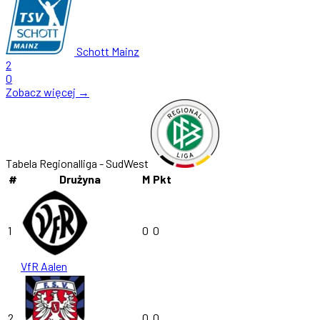
Schott Mainz
2
0
Zobacz więcej →
Tabela Regionalliga - SudWest
#
Drużyna
M
Pkt
1
0
0
VfR Aalen
2
0
0