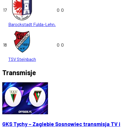
17
0
0
Barockstadt Fulda-Lehn.
18
0
0
TSV Steinbach
Transmisje
GKS Tychy – Zaglebie Sosnowiec transmisja TV i