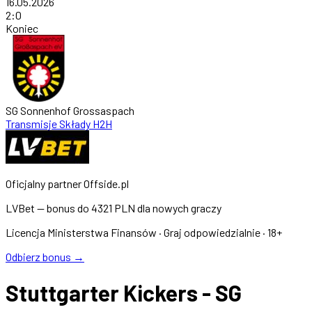
16.05.2026
2
:
0
Koniec
SG Sonnenhof Grossaspach
Transmisje
Składy
H2H
Oficjalny partner Offside.pl
LVBet — bonus do
4321 PLN
dla nowych graczy
Licencja Ministerstwa Finansów · Graj odpowiedzialnie · 18+
Odbierz bonus →
Stuttgarter Kickers - SG