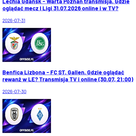
Lechia Gdansk - Warta Poznań transmisja. Gdzie
oglądać mecz I Ligi 31.07.2026 online i w TV?
2026-07-31
Benfica Lizbona - FC ST. Gallen. Gdzie oglądać
rewanż w LE? Transmisja TV i online (30.07, 21:00)
2026-07-30