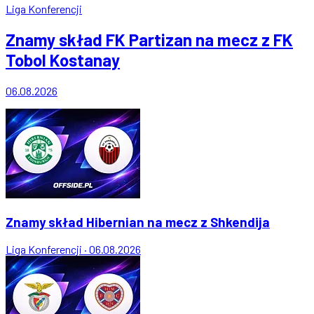
Liga Konferencji
Znamy skład FK Partizan na mecz z FK
Tobol Kostanay
06.08.2026
Znamy skład Hibernian na mecz z Shkendija
Liga Konferencji
·
06.08.2026