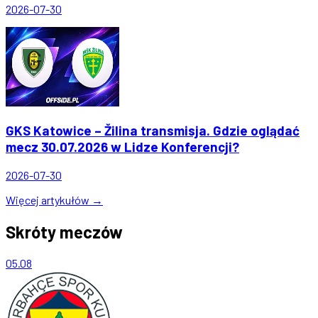
2026-07-30
GKS Katowice – Žilina transmisja. Gdzie oglądać
mecz 30.07.2026 w Lidze Konferencji?
2026-07-30
Więcej artykułów →
Skróty meczów
05.08