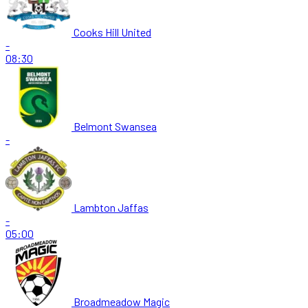
Cooks Hill United
-
08:30
Belmont Swansea
-
Lambton Jaffas
-
05:00
Broadmeadow Magic