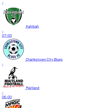
-
Kahibah
-
07:00
Charlestown City Blues
-
Maitland
-
06:00