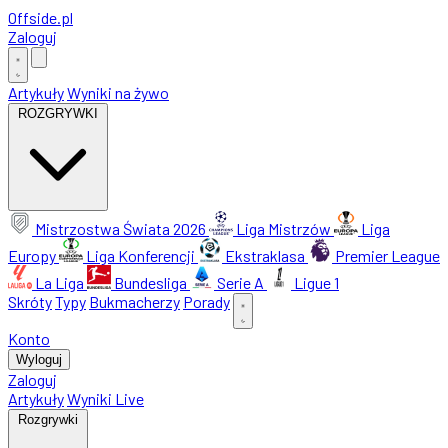
Offside
.
pl
Zaloguj
Artykuły
Wyniki na żywo
ROZGRYWKI
Mistrzostwa Świata 2026
Liga Mistrzów
Liga
Europy
Liga Konferencji
Ekstraklasa
Premier League
La Liga
Bundesliga
Serie A
Ligue 1
Skróty
Typy
Bukmacherzy
Porady
Konto
Wyloguj
Zaloguj
Artykuły
Wyniki Live
Rozgrywki