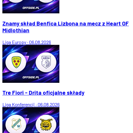
Znamy skład Benfica Lizbona na mecz z Heart OF
Midlothian
Liga Europy
·
06.08.2026
Tre Fiori - Drita oficjalne składy
Liga Konferencji
·
06.08.2026