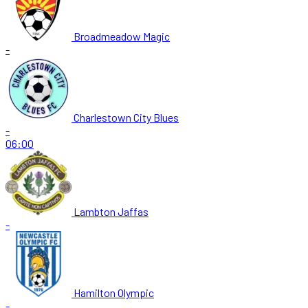
Broadmeadow Magic
-
Charlestown City Blues
-
06:00
Lambton Jaffas
-
Hamilton Olympic
-