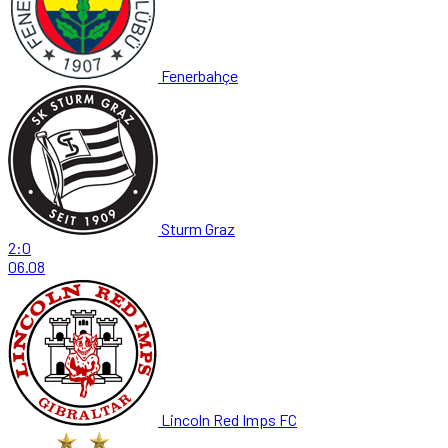
Fenerbahçe
Sturm Graz
2:0
06.08
Lincoln Red Imps FC