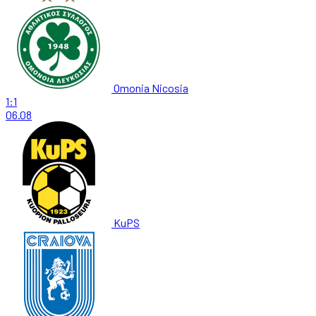
Omonia Nicosia
1:1
06.08
KuPS