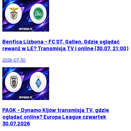
Benfica Lizbona - FC ST. Gallen. Gdzie oglądać
rewanż w LE? Transmisja TV i online (30.07, 21:00)
2026-07-30
PAOK - Dynamo Kijów transmisja TV, gdzie
oglądać online? Europa League czwartek
30.07.2026