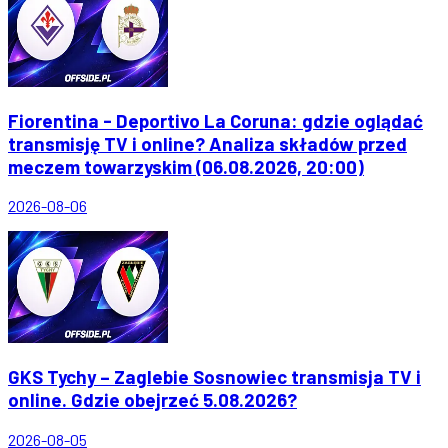
Fiorentina - Deportivo La Coruna: gdzie oglądać
transmisję TV i online? Analiza składów przed
meczem towarzyskim (06.08.2026, 20:00)
2026-08-06
GKS Tychy – Zaglebie Sosnowiec transmisja TV i
online. Gdzie obejrzeć 5.08.2026?
2026-08-05