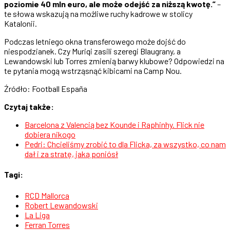
poziomie 40 mln euro, ale może odejść za niższą kwotę.”
–
te słowa wskazują na możliwe ruchy kadrowe w stolicy
Katalonii.
Podczas letniego okna transferowego może dojść do
niespodzianek. Czy Muriqi zasili szeregi Blaugrany, a
Lewandowski lub Torres zmienią barwy klubowe? Odpowiedzi na
te pytania mogą wstrząsnąć kibicami na Camp Nou.
Źródło: Football España
Czytaj także:
Barcelona z Valencią bez Kounde i Raphinhy. Flick nie
dobiera nikogo
Pedri: Chcieliśmy zrobić to dla Flicka, za wszystko, co nam
dał i za stratę, jaką poniósł
Tagi:
RCD Mallorca
Robert Lewandowski
La Liga
Ferran Torres