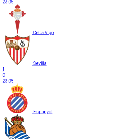
23.05
Celta Vigo
Sevilla
1
0
23.05
Espanyol