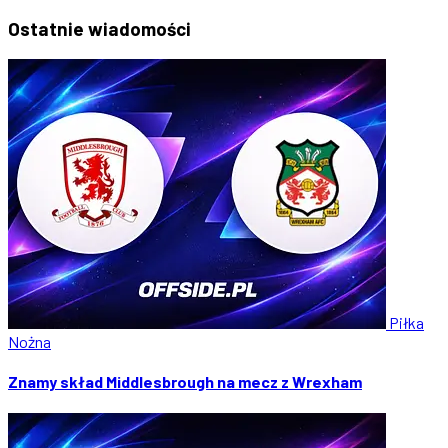
Ostatnie
wiadomości
Piłka
Nożna
Znamy skład Middlesbrough na mecz z Wrexham