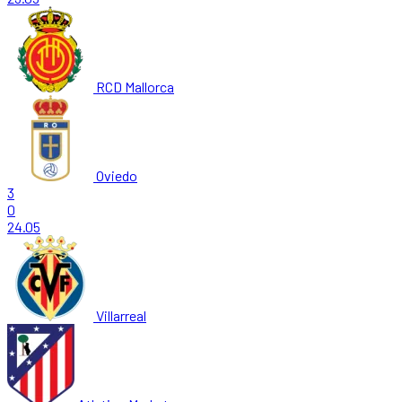
RCD Mallorca
Oviedo
3
0
24.05
Villarreal