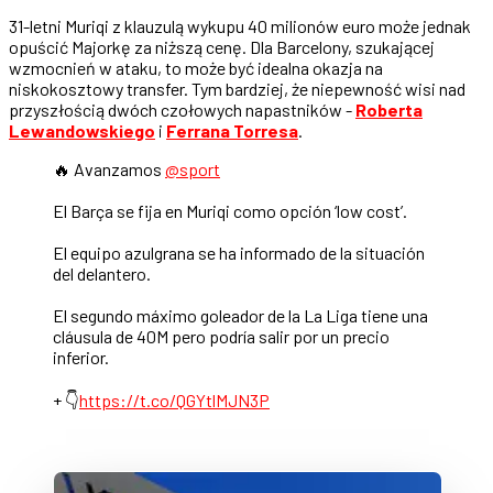
31-letni Muriqi z klauzulą wykupu 40 milionów euro może jednak
opuścić Majorkę za niższą cenę. Dla Barcelony, szukającej
wzmocnień w ataku, to może być idealna okazja na
niskokosztowy transfer. Tym bardziej, że niepewność wisi nad
przyszłością dwóch czołowych napastników -
Roberta
Lewandowskiego
i
Ferrana Torresa
.
🔥 Avanzamos
@sport
El Barça se fija en Muriqi como opción ‘low cost’.
El equipo azulgrana se ha informado de la situación
del delantero.
El segundo máximo goleador de la La Liga tiene una
cláusula de 40M pero podría salir por un precio
inferior.
+ 👇
https://t.co/QGYtlMJN3P