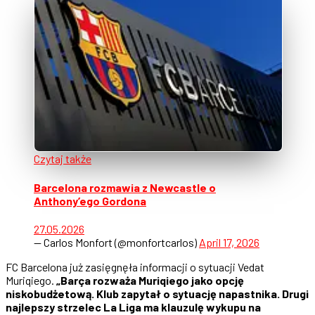
Czytaj także
Barcelona rozmawia z Newcastle o
Anthony’ego Gordona
27.05.2026
— Carlos Monfort (@monfortcarlos)
April 17, 2026
FC Barcelona już zasięgnęła informacji o sytuacji Vedat
Muriqiego.
„Barça rozważa Muriqiego jako opcję
niskobudżetową. Klub zapytał o sytuację napastnika. Drugi
najlepszy strzelec La Liga ma klauzulę wykupu na