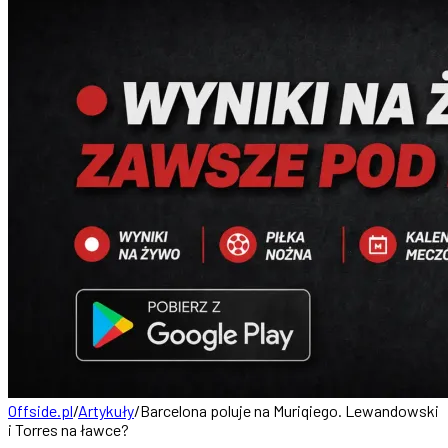
Offside.pl
/
Artykuły
/
Barcelona poluje na Muriqiego. Lewandowski
i Torres na ławce?