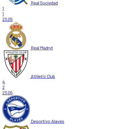
Real Sociedad
1
1
23.05
Real Madryt
Athletic Club
4
2
23.05
Deportivo Alavés