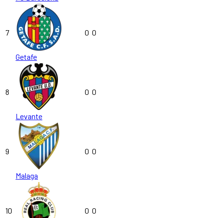
7
0
0
Getafe
8
0
0
Levante
9
0
0
Malaga
10
0
0