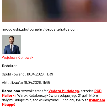
mrogowski_photography / depositphotos.com
Wojciech Klonowski
Redaktor
Opublikowano:
18.04.2026, 11:39
Aktualizacja:
18.04.2026, 11:55
Barcelona
rozważa transfer
Vedata Muriqiego
, strzelca
RCD
Mallorki
. Wzrok Katalończyków przyciąga jego 21 goli, które
dały mu drugie miejsce w klasyfikacji Pichichi, tylko za
Kylianem
Mbappé
.