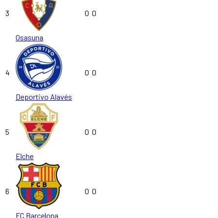
3
0
0
Osasuna
4
0
0
Deportivo Alavés
5
0
0
Elche
6
0
0
FC Barcelona