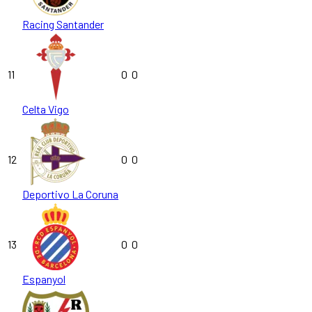
Racing Santander
11
0
0
Celta Vigo
12
0
0
Deportivo La Coruna
13
0
0
Espanyol