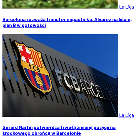
La Liga
Barcelona rozważa transfer napastnika. Álvarez na liście,
plan B w gotowości
La Liga
Gerard Martín potwierdza trwałą zmianę pozycji na
środkowego obrońcę w Barcelonie