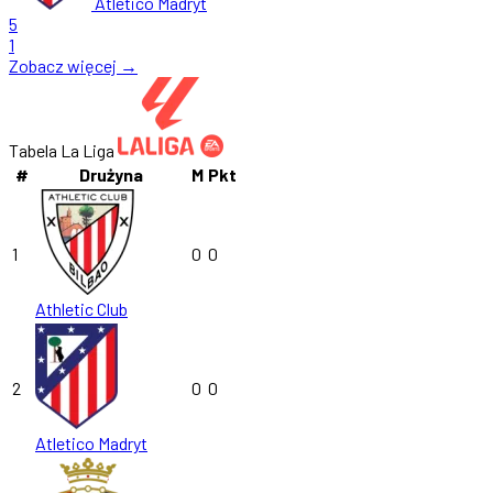
Atletico Madryt
5
1
Zobacz więcej →
Tabela La Liga
#
Drużyna
M
Pkt
1
0
0
Athletic Club
2
0
0
Atletico Madryt