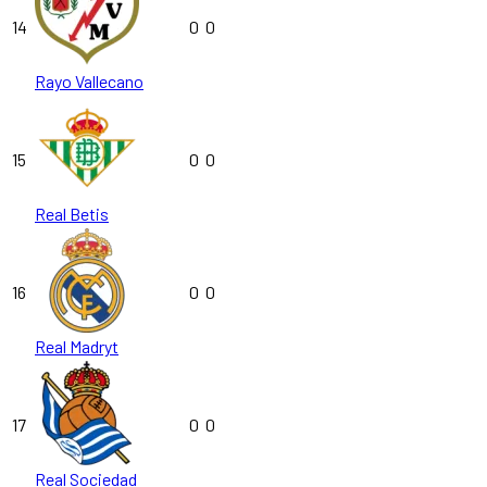
14
0
0
Rayo Vallecano
15
0
0
Real Betis
16
0
0
Real Madryt
17
0
0
Real Sociedad