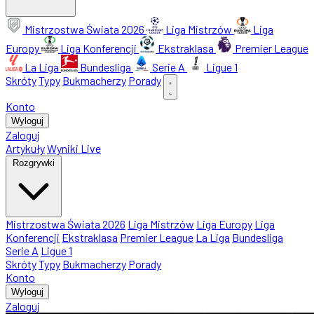
Mistrzostwa Świata 2026
Liga Mistrzów
Liga
Europy
Liga Konferencji
Ekstraklasa
Premier League
La Liga
Bundesliga
Serie A
Ligue 1
Skróty
Typy
Bukmacherzy
Porady
Konto
Wyloguj
Zaloguj
Artykuły
Wyniki Live
Rozgrywki
Mistrzostwa Świata 2026
Liga Mistrzów
Liga Europy
Liga
Konferencji
Ekstraklasa
Premier League
La Liga
Bundesliga
Serie A
Ligue 1
Skróty
Typy
Bukmacherzy
Porady
Konto
Wyloguj
Zaloguj