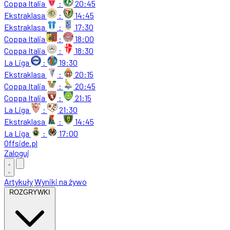
Coppa Italia
:
20:45
Ekstraklasa
:
14:45
Ekstraklasa
:
17:30
Coppa Italia
:
18:00
Coppa Italia
:
18:30
La Liga
:
19:30
Ekstraklasa
:
20:15
Coppa Italia
:
20:45
Coppa Italia
:
21:15
La Liga
:
21:30
Ekstraklasa
:
14:45
La Liga
:
17:00
Offside
.
pl
Zaloguj
Artykuły
Wyniki na żywo
ROZGRYWKI