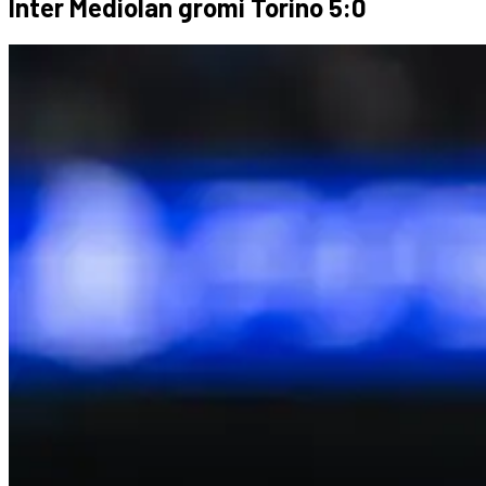
Inter Mediolan gromi Torino 5:0