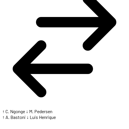
↑ C. Ngonge
↓ M. Pedersen
↑ A. Bastoni
↓ Luis Henrique