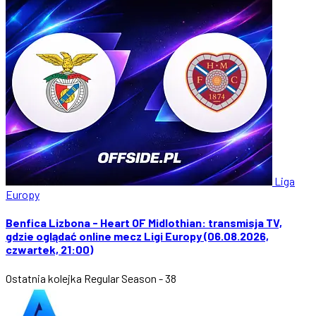
Liga
Europy
Benfica Lizbona - Heart OF Midlothian: transmisja TV,
gdzie oglądać online mecz Ligi Europy (06.08.2026,
czwartek, 21:00)
Ostatnia kolejka
Regular Season - 38