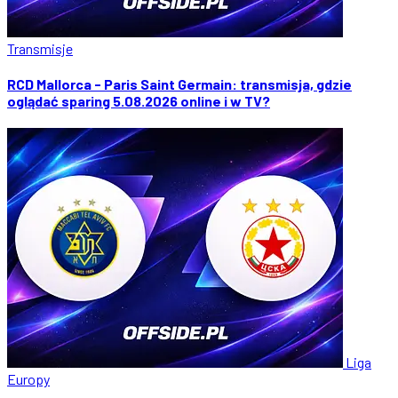
Transmisje
RCD Mallorca - Paris Saint Germain: transmisja, gdzie
oglądać sparing 5.08.2026 online i w TV?
Liga
Europy