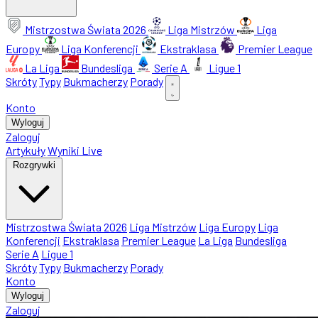
Mistrzostwa Świata 2026
Liga Mistrzów
Liga
Europy
Liga Konferencji
Ekstraklasa
Premier League
La Liga
Bundesliga
Serie A
Ligue 1
Skróty
Typy
Bukmacherzy
Porady
Konto
Wyloguj
Zaloguj
Artykuły
Wyniki Live
Rozgrywki
Mistrzostwa Świata 2026
Liga Mistrzów
Liga Europy
Liga
Konferencji
Ekstraklasa
Premier League
La Liga
Bundesliga
Serie A
Ligue 1
Skróty
Typy
Bukmacherzy
Porady
Konto
Wyloguj
Zaloguj