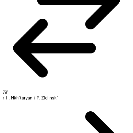
79'
↑ H. Mkhitaryan
↓ P. Zielinski