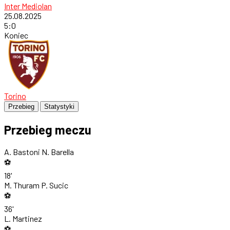
Inter Mediolan
25.08.2025
5
:
0
Koniec
Torino
Przebieg
Statystyki
Przebieg meczu
A. Bastoni
N. Barella
⚽
18'
M. Thuram
P. Sucic
⚽
36'
L. Martinez
⚽