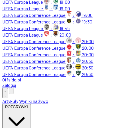
UEFA Europa League
:
19:00
UEFA Europa League
:
19:00
UEFA Europa Conference League
:
19:00
UEFA Europa Conference League
:
19:30
UEFA Europa League
:
19:45
UEFA Europa League
:
20:00
UEFA Europa Conference League
:
20:00
UEFA Europa Conference League
:
20:00
UEFA Europa Conference League
:
20:00
UEFA Europa Conference League
:
20:30
UEFA Europa Conference League
:
20:30
UEFA Europa Conference League
:
20:30
Offside
.
pl
Zaloguj
Artykuły
Wyniki na żywo
ROZGRYWKI