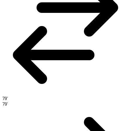
79'
79'