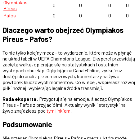
Olympiakos
0
0
0
0
Pireus
Pafos
0
0
0
0
Dlaczego warto obejrzeć Olympiakos
Pireus - Pafos?
To nie tylko kolejny mecz – to wydarzenie, które może wpłynąć
na układ tabeli w UEFA Champions League. Eksperci przewidują
zaciętą walkę, opierając się na statystykach i ostatnich
występach obu ekip. Oglądając na Canal+Online, zyskujesz
dostęp do analiz przedmeczowych, komentarzy na żywo i
powtórek kluczowych momentów. Co więcej, wspierasz rozwój
piłki nożnej, wybierając legalne źródła transmisji.
Rada eksperta:
Przygotuj się na emocje, śledząc Olympiakos
Pireus - Pafos z przyjaciółmi. Aktualny wynik i statystyki na
żywo znajdziesz pod
tym linkiem
.
Podsumowanie
Nie przegap Olympiakos Pireus - Pafos – meczu, który może