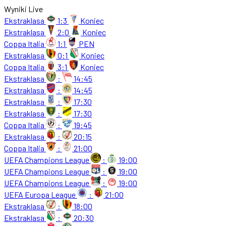
Wyniki Live
Ekstraklasa
1:3
Koniec
Ekstraklasa
2:0
Koniec
Coppa Italia
1:1
PEN
Ekstraklasa
0:1
Koniec
Coppa Italia
3:1
Koniec
Ekstraklasa
:
14:45
Ekstraklasa
:
14:45
Ekstraklasa
:
17:30
Ekstraklasa
:
17:30
Coppa Italia
:
19:45
Ekstraklasa
:
20:15
Coppa Italia
:
21:00
UEFA Champions League
:
19:00
UEFA Champions League
:
19:00
UEFA Champions League
:
19:00
UEFA Europa League
:
21:00
Ekstraklasa
:
18:00
Ekstraklasa
:
20:30