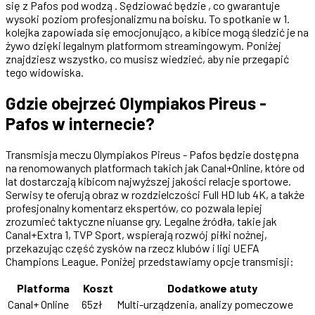
się z Pafos pod wodzą . Sędziować będzie , co gwarantuje
wysoki poziom profesjonalizmu na boisku. To spotkanie w 1.
kolejka zapowiada się emocjonująco, a kibice mogą śledzić je na
żywo dzięki legalnym platformom streamingowym. Poniżej
znajdziesz wszystko, co musisz wiedzieć, aby nie przegapić
tego widowiska.
Gdzie obejrzeć Olympiakos Pireus -
Pafos w internecie?
Transmisja meczu Olympiakos Pireus - Pafos będzie dostępna
na renomowanych platformach takich jak Canal+Online, które od
lat dostarczają kibicom najwyższej jakości relacje sportowe.
Serwisy te oferują obraz w rozdzielczości Full HD lub 4K, a także
profesjonalny komentarz ekspertów, co pozwala lepiej
zrozumieć taktyczne niuanse gry. Legalne źródła, takie jak
Canal+Extra 1, TVP Sport, wspierają rozwój piłki nożnej,
przekazując część zysków na rzecz klubów i ligi UEFA
Champions League. Poniżej przedstawiamy opcje transmisji:
Platforma
Koszt
Dodatkowe atuty
Canal+ Online
65zł
Multi-urządzenia, analizy pomeczowe