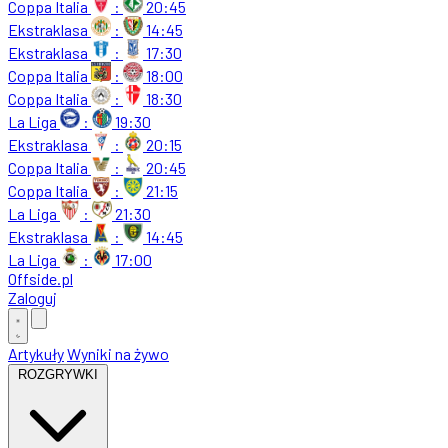
Coppa Italia
:
20:45
Ekstraklasa
:
14:45
Ekstraklasa
:
17:30
Coppa Italia
:
18:00
Coppa Italia
:
18:30
La Liga
:
19:30
Ekstraklasa
:
20:15
Coppa Italia
:
20:45
Coppa Italia
:
21:15
La Liga
:
21:30
Ekstraklasa
:
14:45
La Liga
:
17:00
Offside
.
pl
Zaloguj
Artykuły
Wyniki na żywo
ROZGRYWKI