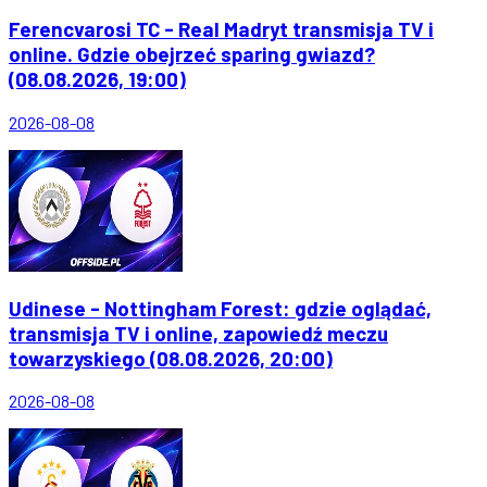
Ferencvarosi TC - Real Madryt transmisja TV i
online. Gdzie obejrzeć sparing gwiazd?
(08.08.2026, 19:00)
2026-08-08
Udinese - Nottingham Forest: gdzie oglądać,
transmisja TV i online, zapowiedź meczu
towarzyskiego (08.08.2026, 20:00)
2026-08-08