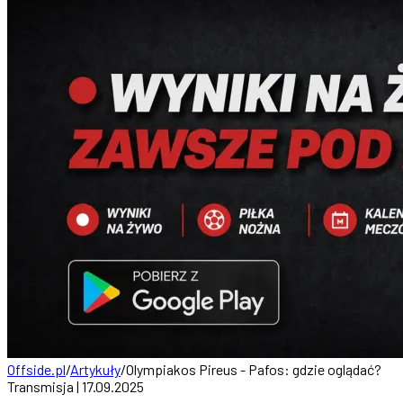
Offside.pl
/
Artykuły
/
Olympiakos Pireus - Pafos: gdzie oglądać?
Transmisja | 17.09.2025