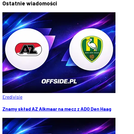
Ostatnie
wiadomości
Eredivisie
Znamy skład AZ Alkmaar na mecz z ADO Den Haag