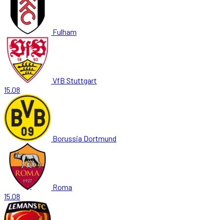
Fulham
VfB Stuttgart
15.08
Borussia Dortmund
Roma
15.08