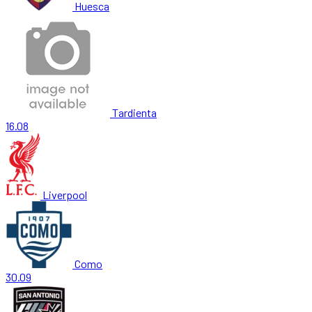
Huesca
Tardienta
16.08
Liverpool
Como
30.09