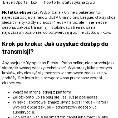
Eleven Sports
15zł
Powtórki, statystyki na żywo
Notatka eksperta:
Wybór Canal+ Online z pakietem to
najlepsza opcja dla fanów UEFA Champions League, którzy chcą
śledzić nie tylko Olympiakos Pireus - Pafos, ale i inne mecze
sezonu. Jakość transmisji i stabilność streamu są na
najwyższym poziomie, co potwierdzają opinie użytkowników.
Krok po kroku: Jak uzyskać dostęp do
transmisji?
Aby obejrzeć Olympiakos Pireus - Pafos online, nie potrzebujesz
skomplikowanej wiedzy technicznej. Wystarczy kilka prostych
kroków, aby cieszyć się meczem w domowym zaciszu lub w
podróży. Oto instrukcja przygotowana przez nasz zespół
ekspertów:
Wejdź na stronę jednej z platform:
Załóż konto lub zaloguj się, jeśli już je posiadasz.
W sekcji sportowej znajdź Olympiakos Pireus - Pafos i
wybierz opcję zakupu – jednorazowy dostęp lub
subskrypcję.
Pobierz aplikację na smartfon, tablet lub Smart TV, aby