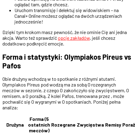
oglądać tam, gdzie chcesz.
Uruchom transmisję i delektuj się widowiskiem – na
Canal+ Online możesz oglądać na dwóch urządzeniach
jednocześnie!
Dzięki tym krokom masz pewność, że nie ominie Cię ani jedna
akcja. Warto też sprawdzić
opcje zakładów
, jeśli chcesz
dodatkowo podkręcić emocje.
Forma i statystyki: Olympiakos Pireus vs
Pafos
Obie drużyny wchodzą w to spotkanie z różnymi atutami.
Olympiakos Pireus pod wodzą ma za sobą 0 rozegranych
meczów w sezonie, z czego 0 zakończyło się zwycięstwem, 0
remisem, a 0 porażką. Z kolei Pafos, trenowana przez , może
pochwalić się 0 wygranymi w 0 spotkaniach. Poniżej pełna
analiza:
Forma (5
Drużyna
ostatnich
Rozegrane
Zwycięstwa
Remisy
Poraż
meczów)