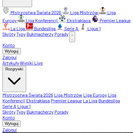
Mistrzostwa Świata 2026
Liga Mistrzów
Liga
Europy
Liga Konferencji
Ekstraklasa
Premier League
La Liga
Bundesliga
Serie A
Ligue 1
Skróty
Typy
Bukmacherzy
Porady
Konto
Wyloguj
Zaloguj
Artykuły
Wyniki Live
Rozgrywki
Mistrzostwa Świata 2026
Liga Mistrzów
Liga Europy
Liga
Konferencji
Ekstraklasa
Premier League
La Liga
Bundesliga
Serie A
Ligue 1
Skróty
Typy
Bukmacherzy
Porady
Konto
Wyloguj
Zaloguj