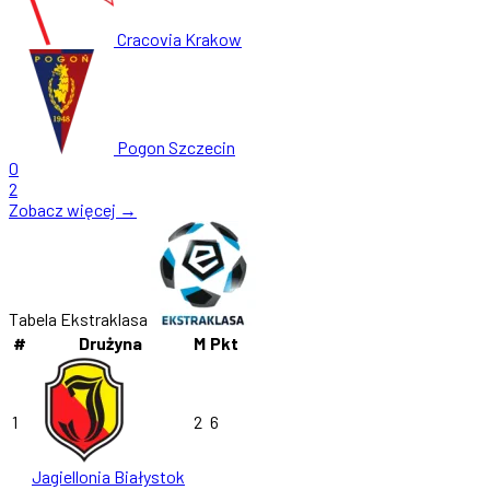
Cracovia Krakow
Pogon Szczecin
0
2
Zobacz więcej →
Tabela Ekstraklasa
#
Drużyna
M
Pkt
1
2
6
Jagiellonia Białystok