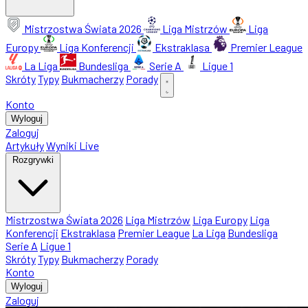
Mistrzostwa Świata 2026
Liga Mistrzów
Liga
Europy
Liga Konferencji
Ekstraklasa
Premier League
La Liga
Bundesliga
Serie A
Ligue 1
Skróty
Typy
Bukmacherzy
Porady
Konto
Wyloguj
Zaloguj
Artykuły
Wyniki Live
Rozgrywki
Mistrzostwa Świata 2026
Liga Mistrzów
Liga Europy
Liga
Konferencji
Ekstraklasa
Premier League
La Liga
Bundesliga
Serie A
Ligue 1
Skróty
Typy
Bukmacherzy
Porady
Konto
Wyloguj
Zaloguj