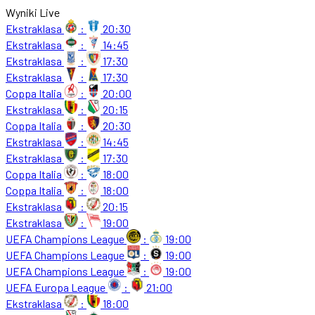
Wyniki Live
Ekstraklasa
:
20:30
Ekstraklasa
:
14:45
Ekstraklasa
:
17:30
Ekstraklasa
:
17:30
Coppa Italia
:
20:00
Ekstraklasa
:
20:15
Coppa Italia
:
20:30
Ekstraklasa
:
14:45
Ekstraklasa
:
17:30
Coppa Italia
:
18:00
Coppa Italia
:
18:00
Ekstraklasa
:
20:15
Ekstraklasa
:
19:00
UEFA Champions League
:
19:00
UEFA Champions League
:
19:00
UEFA Champions League
:
19:00
UEFA Europa League
:
21:00
Ekstraklasa
:
18:00