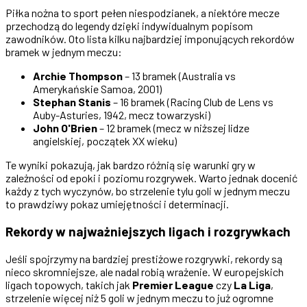
Piłka nożna to sport pełen niespodzianek, a niektóre mecze
przechodzą do legendy dzięki indywidualnym popisom
zawodników. Oto lista kilku najbardziej imponujących rekordów
bramek w jednym meczu:
Archie Thompson
– 13 bramek (Australia vs
Amerykańskie Samoa, 2001)
Stephan Stanis
– 16 bramek (Racing Club de Lens vs
Auby-Asturies, 1942, mecz towarzyski)
John O'Brien
– 12 bramek (mecz w niższej lidze
angielskiej, początek XX wieku)
Te wyniki pokazują, jak bardzo różnią się warunki gry w
zależności od epoki i poziomu rozgrywek. Warto jednak docenić
każdy z tych wyczynów, bo strzelenie tylu goli w jednym meczu
to prawdziwy pokaz umiejętności i determinacji.
Rekordy w najważniejszych ligach i rozgrywkach
Jeśli spojrzymy na bardziej prestiżowe rozgrywki, rekordy są
nieco skromniejsze, ale nadal robią wrażenie. W europejskich
ligach topowych, takich jak
Premier League
czy
La Liga
,
strzelenie więcej niż 5 goli w jednym meczu to już ogromne