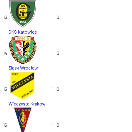
13
1
0
GKS Katowice
14
1
0
Śląsk Wrocław
15
1
0
Wieczysta Kraków
16
1
0