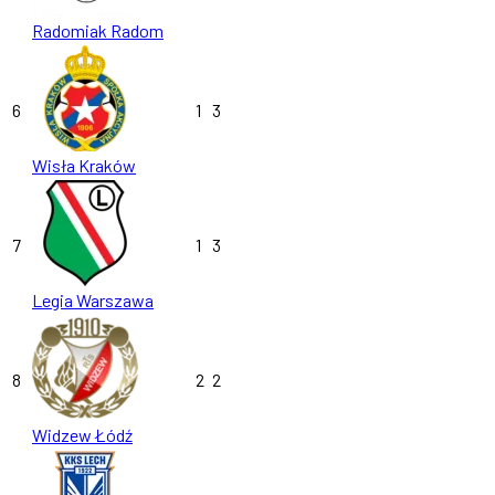
Radomiak Radom
6
1
3
Wisła Kraków
7
1
3
Legia Warszawa
8
2
2
Widzew Łódź