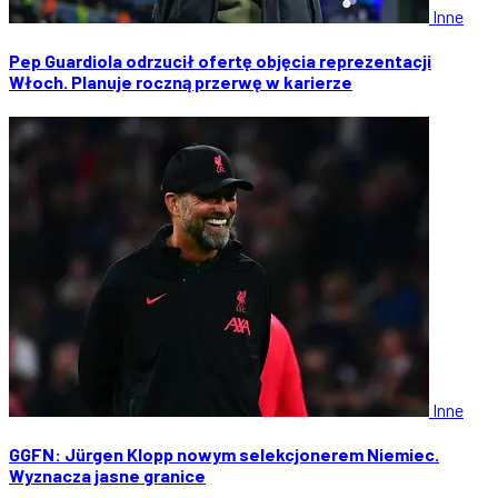
Inne
Pep Guardiola odrzucił ofertę objęcia reprezentacji
Włoch. Planuje roczną przerwę w karierze
Inne
GGFN: Jürgen Klopp nowym selekcjonerem Niemiec.
Wyznacza jasne granice