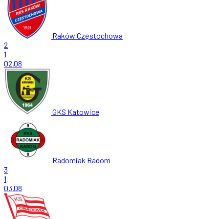
Raków Częstochowa
2
1
02.08
GKS Katowice
Radomiak Radom
3
1
03.08