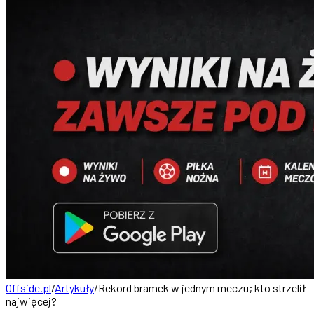
Offside.pl
/
Artykuły
/
Rekord bramek w jednym meczu; kto strzelił
najwięcej?