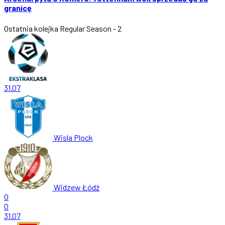
granicę
Ostatnia kolejka
Regular Season - 2
31.07
Wisla Plock
Widzew Łódź
0
0
31.07