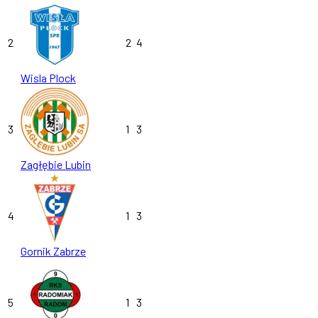
2
2
4
Wisla Plock
3
1
3
Zagłębie Lubin
4
1
3
Gornik Zabrze
5
1
3