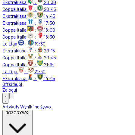
Ekstraklasa
:
20:30
Coppa Italia
:
20:45
Ekstraklasa
:
14:45
Ekstraklasa
:
17:30
Coppa Italia
:
18:00
Coppa Italia
:
18:30
La Liga
:
19:30
Ekstraklasa
:
20:15
Coppa Italia
:
20:45
Coppa Italia
:
21:15
La Liga
:
21:30
Ekstraklasa
:
14:45
Offside
.
pl
Zaloguj
Artykuły
Wyniki na żywo
ROZGRYWKI