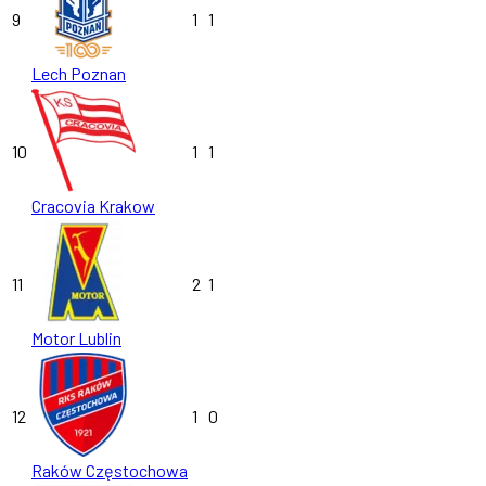
9
1
1
Lech Poznan
10
1
1
Cracovia Krakow
11
2
1
Motor Lublin
12
1
0
Raków Częstochowa