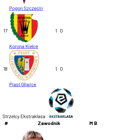
Pogon Szczecin
17
1
0
Korona Kielce
18
1
0
Piast Gliwice
Strzelcy Ekstraklasa
#
Zawodnik
M
B