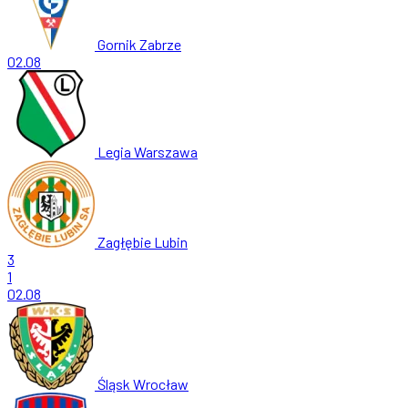
Gornik Zabrze
02.08
Legia Warszawa
Zagłębie Lubin
3
1
02.08
Śląsk Wrocław