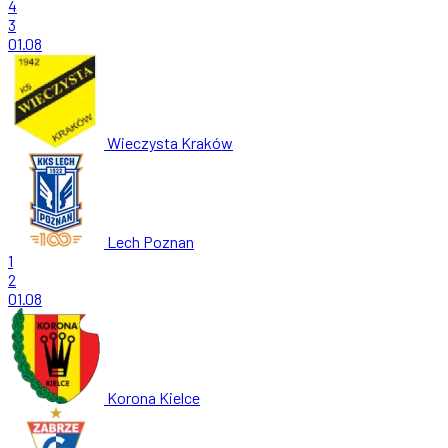
4
3
01.08
Wieczysta Kraków
Lech Poznan
1
2
01.08
Korona Kielce