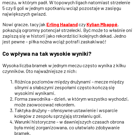
meczu, w którym padł. W topowych ligach natomiast strzelenie
5 czy 6 goli w jednym spotkaniu wciąż pozostaje w zasięgu
największych gwiazd.
Nowi gracze, tacy jak
Erling Haaland
czy
Kylian Mbappé
,
pokazują ogromny potencjał strzelecki. Być może to właśnie oni
zapiszą się w historii jako rekordziści kolejnych dekad. Jedno
jest pewne – piłka nożna wciąż potrafi zaskakiwać!
Co wpływa na tak wysokie wyniki?
Wysoka liczba bramek w jednym meczu często wynika z kilku
czynników. Oto najważniejsze z nich:
Różnica poziomów między drużynami – mecze między
silnymi a słabszymi zespołami często kończą się
wysokimi wynikami.
Forma zawodnika – dzień, w którym wszystko wychodzi,
może zaowocować rekordem.
Taktyka drużyny – ofensywne ustawienie i wsparcie
kolegów z zespołu sprzyjają strzelaniu goli.
Warunki historyczne – w dawniejszych czasach obrona
była mniej zorganizowana, co ułatwiało zdobywanie
bramek.