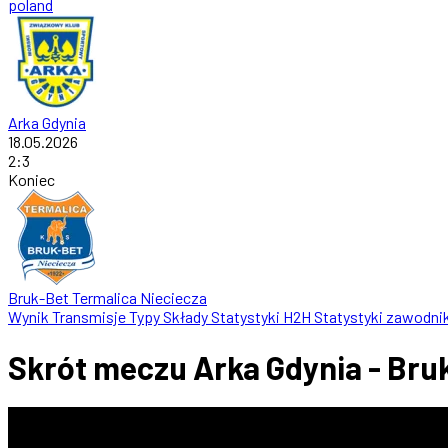
poland
Arka Gdynia
18.05.2026
2
:
3
Koniec
Bruk-Bet Termalica Nieciecza
Wynik
Transmisje
Typy
Składy
Statystyki
H2H
Statystyki zawodn
Skrót meczu Arka Gdynia - Bruk