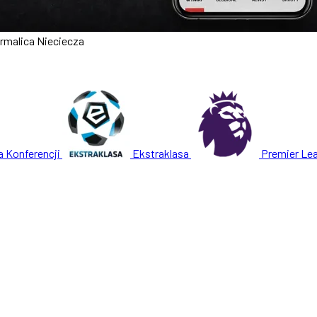
ermalica Nieciecza
a Konferencji
Ekstraklasa
Premier Le