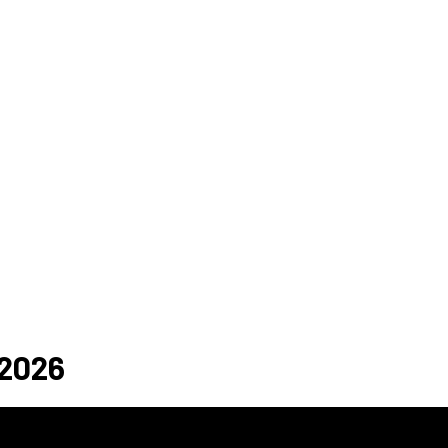
.2026