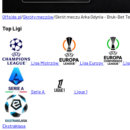
Offside.pl
/
Skróty meczów
/
Skrót meczu Arka Gdynia - Bruk-Bet T
Top Ligi
Liga Mistrzów
Liga Europy
Lig
Serie A
Ligue 1
Ekstraklasa