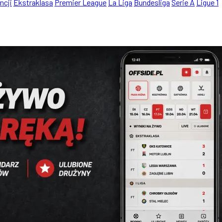
ncji
Ekstraklasa
Premier League
La Liga
Bundesliga
Serie A
Ligue 1