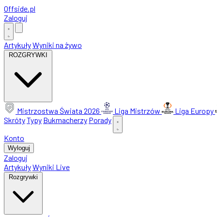
Offside
.
pl
Zaloguj
Artykuły
Wyniki na żywo
ROZGRYWKI
Mistrzostwa Świata 2026
Liga Mistrzów
Liga Europy
Skróty
Typy
Bukmacherzy
Porady
Konto
Wyloguj
Zaloguj
Artykuły
Wyniki Live
Rozgrywki