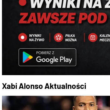
Xabi Alonso
Aktualności