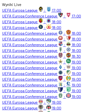
Wyniki Live
UEFA Europa League
:
17:00
UEFA Europa Conference League
:
17:00
UEFA Europa League
:
18:00
UEFA Europa League
:
18:00
UEFA Europa Conference League
:
18:00
UEFA Europa Conference League
:
18:00
UEFA Europa Conference League
:
18:00
UEFA Europa Conference League
:
18:00
UEFA Europa Conference League
:
18:30
UEFA Europa Conference League
:
19:00
UEFA Europa Conference League
:
19:00
UEFA Europa Conference League
:
19:00
UEFA Europa Conference League
:
19:00
UEFA Europa Conference League
:
19:00
UEFA Europa Conference League
:
19:00
UEFA Europa Conference League
:
19:00
UEFA Europa League
:
19:00
UEFA Europa League
:
19:00