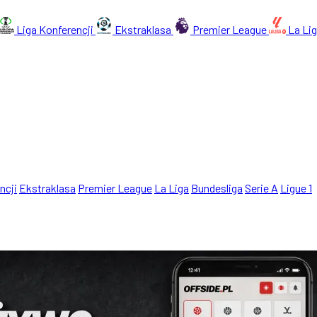
Liga Konferencji
Ekstraklasa
Premier League
La Li
ncji
Ekstraklasa
Premier League
La Liga
Bundesliga
Serie A
Ligue 1