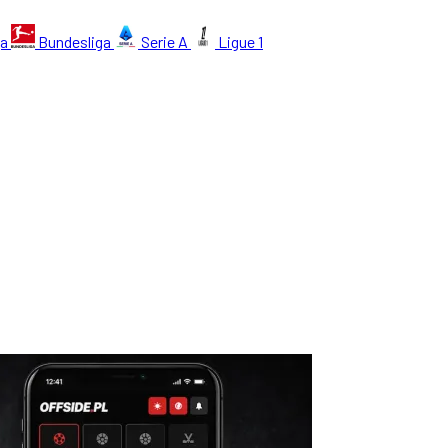
ga
Bundesliga
Serie A
Ligue 1