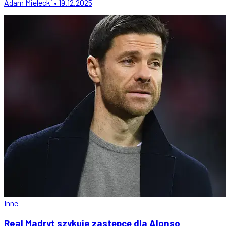
Adam Mielecki • 19.12.2025
Inne
Real Madryt szykuje zastępcę dla Alonso