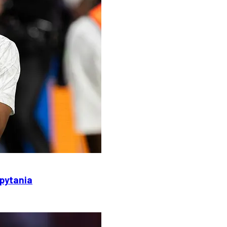
apytania