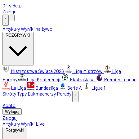
Offside
.
pl
Zaloguj
Artykuły
Wyniki na żywo
ROZGRYWKI
Mistrzostwa Świata 2026
Liga Mistrzów
Liga
Europy
Liga Konferencji
Ekstraklasa
Premier League
La Liga
Bundesliga
Serie A
Ligue 1
Skróty
Typy
Bukmacherzy
Porady
Konto
Wyloguj
Zaloguj
Artykuły
Wyniki Live
Rozgrywki