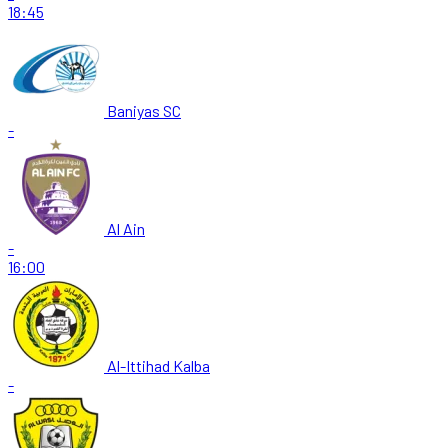
18:45
Baniyas SC
-
Al Ain
-
16:00
Al-Ittihad Kalba
-