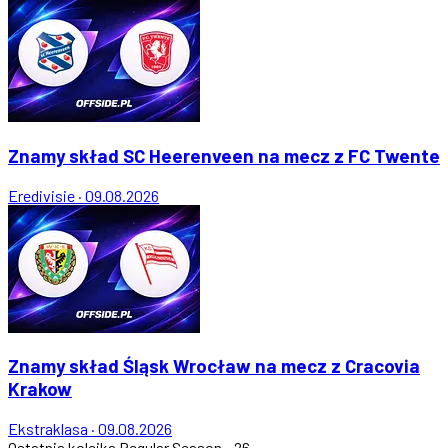
Znamy skład SC Heerenveen na mecz z FC Twente
Eredivisie
·
09.08.2026
Znamy skład Śląsk Wrocław na mecz z Cracovia
Krakow
Ekstraklasa
·
09.08.2026
Ostatnia kolejka
Regular Season - 26