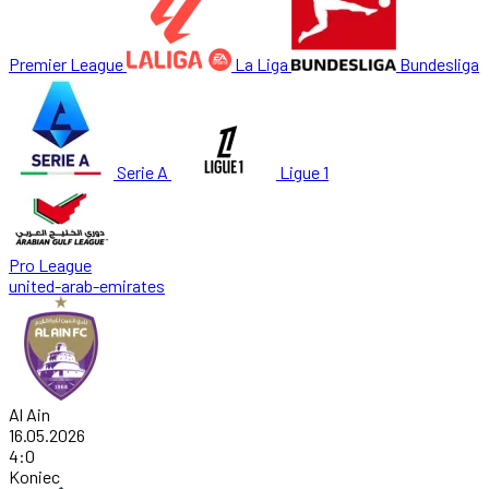
Premier League
La Liga
Bundesliga
Serie A
Ligue 1
Pro League
united-arab-emirates
Al Ain
16.05.2026
4
:
0
Koniec