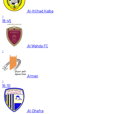
Al-Ittihad Kalba
-
18:45
Al Wahda FC
-
Ajman
-
16:10
Al-Dhafra