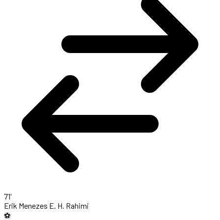
71'
Erik Menezes
E. H. Rahimi
⚽