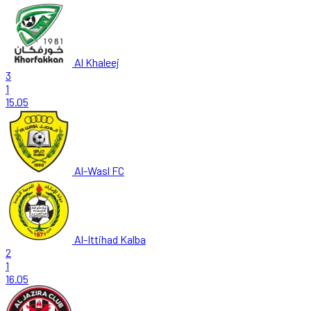
Al Khaleej
3
1
15.05
Al-Wasl FC
Al-Ittihad Kalba
2
1
16.05