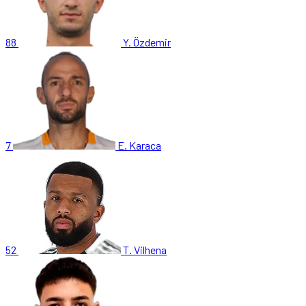
88
Y. Özdemir
7
E. Karaca
52
T. Vilhena