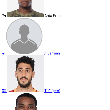
74
Arda Erdursun
41
S. Sarman
30
T. Ciğerci