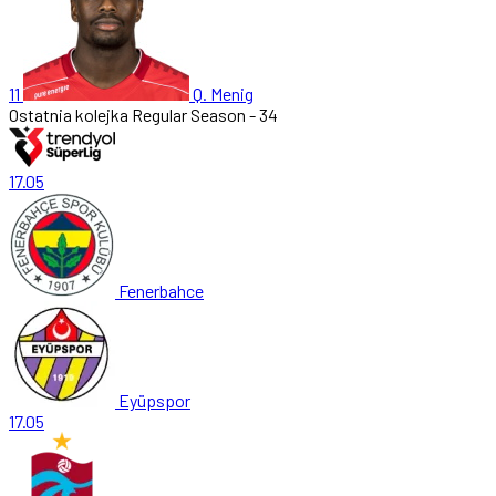
11
Q. Menig
Ostatnia kolejka
Regular Season - 34
17.05
Fenerbahce
Eyüpspor
17.05