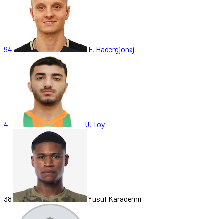
94
F. Hadergjonaj
4
U. Toy
38
Yusuf Karademir