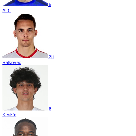
5
Aliti
29
Balkovec
8
Keskin