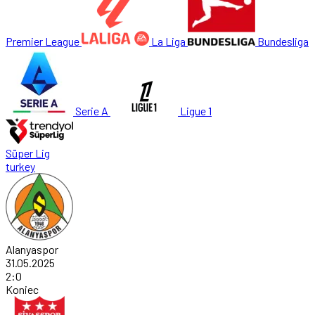
Premier League
La Liga
Bundesliga
Serie A
Ligue 1
Süper Lig
turkey
Alanyaspor
31.05.2025
2
:
0
Koniec