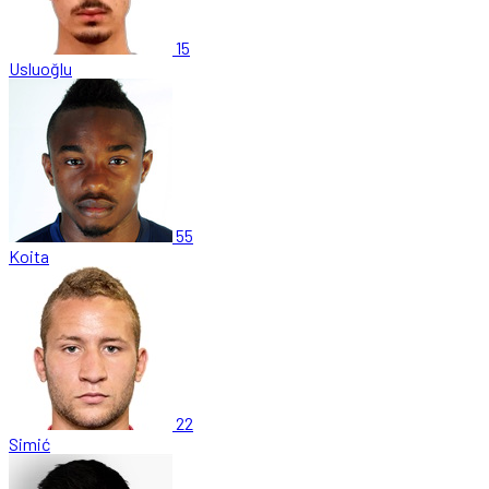
15
Usluoğlu
55
Koita
22
Simić