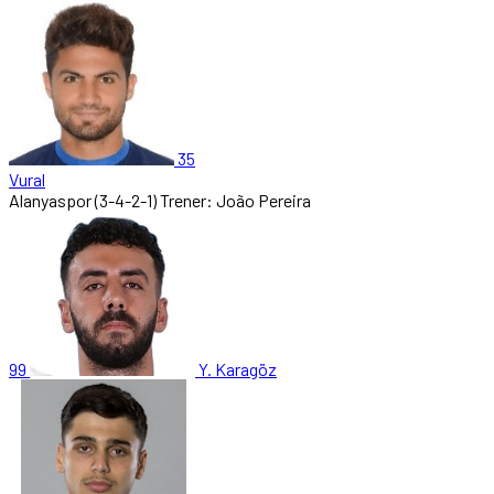
35
Vural
Alanyaspor
(3-4-2-1)
Trener: João Pereira
99
Y. Karagöz