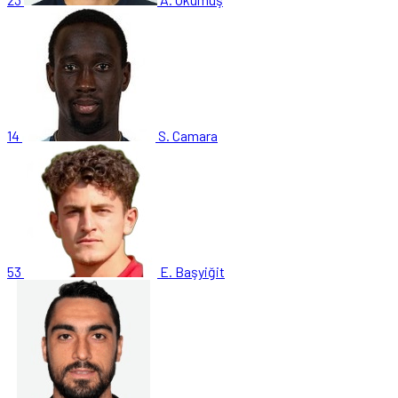
14
S. Camara
53
E. Başyiğit