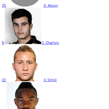
25
O. Aksoy
8
C. Charisis
22
V. Simić