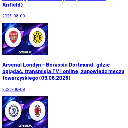
Anfield)
2026-08-09
Arsenal Londyn - Borussia Dortmund: gdzie
oglądać, transmisja TV i online, zapowiedź meczu
towarzyskiego (09.08.2026)
2026-08-09