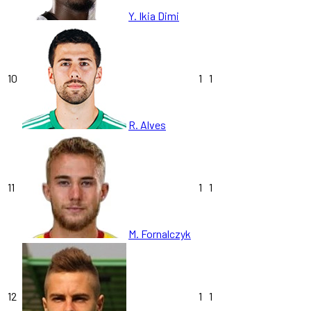
Y. Ikia Dimi
10
1
1
R. Alves
11
1
1
M. Fornalczyk
12
1
1