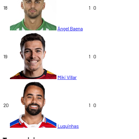
18
1
0
Ángel Baena
19
1
0
Miki Villar
20
1
0
Luquinhas