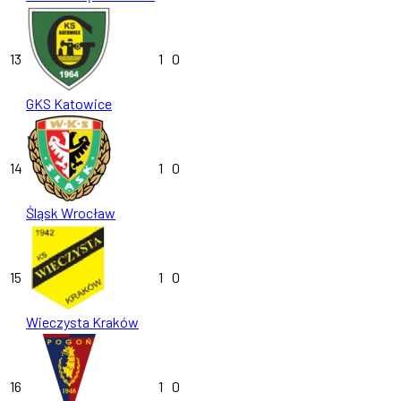
13
1
0
GKS Katowice
14
1
0
Śląsk Wrocław
15
1
0
Wieczysta Kraków
16
1
0