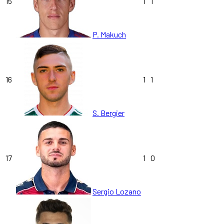
15
1
1
P. Makuch
16
1
1
S. Bergier
17
1
0
Sergio Lozano