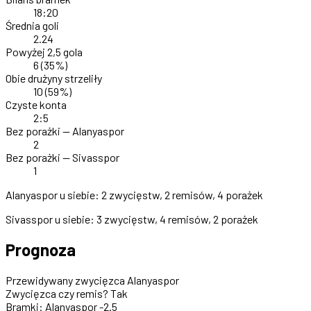
18:20
Średnia goli
2.24
Powyżej 2,5 gola
6
(35%)
Obie drużyny strzeliły
10
(59%)
Czyste konta
2:5
Bez porażki — Alanyaspor
2
Bez porażki — Sivasspor
1
Alanyaspor u siebie:
2 zwycięstw, 2 remisów, 4 porażek
Sivasspor u siebie:
3 zwycięstw, 4 remisów, 2 porażek
Prognoza
Przewidywany zwycięzca
Alanyaspor
Zwycięzca czy remis?
Tak
Bramki: Alanyaspor
-2.5