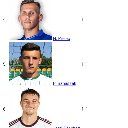
4
1
1
N. Prelec
5
1
1
P. Banaszak
6
1
1
Jordi Sánchez