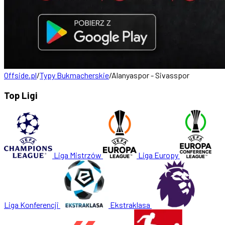
Offside.pl
/
Typy Bukmacherskie
/
Alanyaspor - Sivasspor
Top Ligi
Liga Mistrzów
Liga Europy
Liga Konferencji
Ekstraklasa