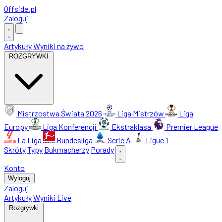
Offside
.
pl
Zaloguj
Artykuły
Wyniki na żywo
ROZGRYWKI
Mistrzostwa Świata 2026
Liga Mistrzów
Liga
Europy
Liga Konferencji
Ekstraklasa
Premier League
La Liga
Bundesliga
Serie A
Ligue 1
Skróty
Typy
Bukmacherzy
Porady
Konto
Wyloguj
Zaloguj
Artykuły
Wyniki Live
Rozgrywki