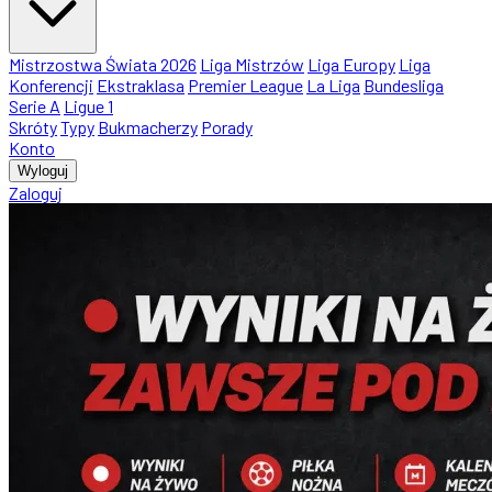
Mistrzostwa Świata 2026
Liga Mistrzów
Liga Europy
Liga
Konferencji
Ekstraklasa
Premier League
La Liga
Bundesliga
Serie A
Ligue 1
Skróty
Typy
Bukmacherzy
Porady
Konto
Wyloguj
Zaloguj