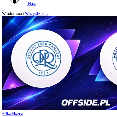
Mura
-
Wiadomości
Wszystkie →
Piłka Nożna