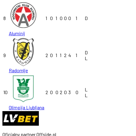
8
1
0
1
0
0
0
1
D
Aluminij
D
9
2
0
1
1
2
4
1
L
Radomlje
L
10
2
0
0
2
0
3
0
L
Olimpija Ljubljana
Oficjalny partner Offside.pl