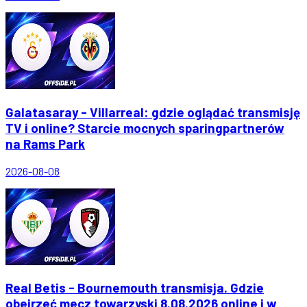
Galatasaray - Villarreal: gdzie oglądać transmisję
TV i online? Starcie mocnych sparingpartnerów
na Rams Park
2026-08-08
Real Betis - Bournemouth transmisja. Gdzie
obejrzeć mecz towarzyski 8.08.2026 online i w