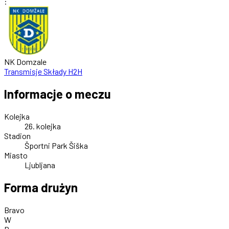
:
NK Domzale
Transmisje
Składy
H2H
Informacje o meczu
Kolejka
26. kolejka
Stadion
Športni Park Šiška
Miasto
Ljubljana
Forma drużyn
Bravo
W