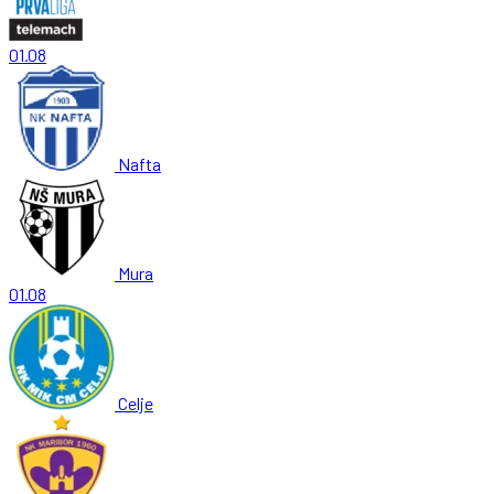
01.08
Nafta
Mura
01.08
Celje