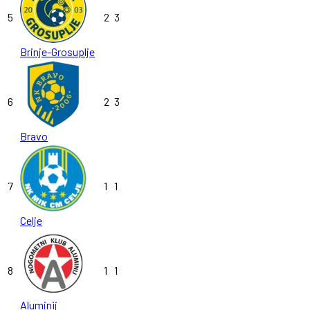
5
2
3
Brinje-Grosuplje
6
2
3
Bravo
7
1
1
Celje
8
1
1
Aluminij