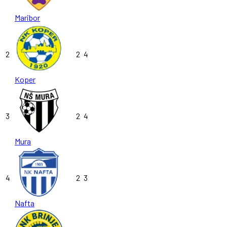
Maribor
2
2
4
Koper
3
2
4
Mura
4
2
3
Nafta