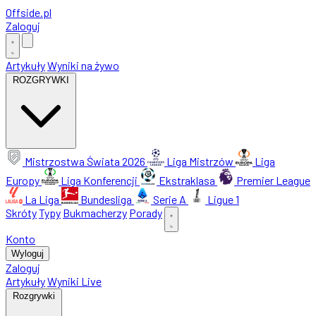
Offside
.
pl
Zaloguj
Artykuły
Wyniki na żywo
ROZGRYWKI
Mistrzostwa Świata 2026
Liga Mistrzów
Liga
Europy
Liga Konferencji
Ekstraklasa
Premier League
La Liga
Bundesliga
Serie A
Ligue 1
Skróty
Typy
Bukmacherzy
Porady
Konto
Wyloguj
Zaloguj
Artykuły
Wyniki Live
Rozgrywki