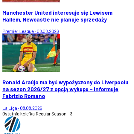
Manchester United interesuje się Lewisem
Hallem, Newcastle nie planuje sprzedaży
Premier League
·
08.08.2026
Ronald Araújo ma być wypożyczony do Liverpoolu
na sezon 2026/27 z opcją wykupu – informuje
Fabrizio Romano
La Liga
·
08.08.2026
Ostatnia kolejka
Regular Season - 3