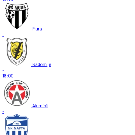
Mura
-
Radomlje
-
18:00
Aluminij
-