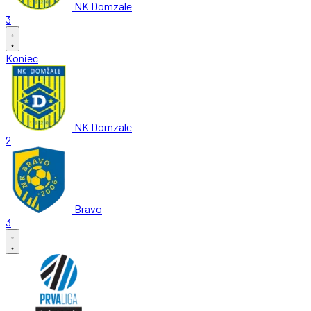
NK Domzale
3
Koniec
NK Domzale
2
Bravo
3