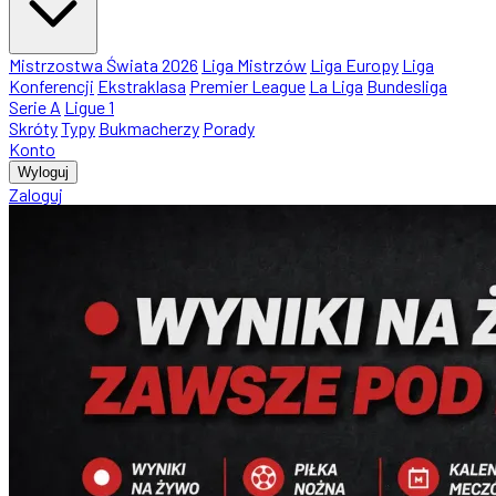
Mistrzostwa Świata 2026
Liga Mistrzów
Liga Europy
Liga
Konferencji
Ekstraklasa
Premier League
La Liga
Bundesliga
Serie A
Ligue 1
Skróty
Typy
Bukmacherzy
Porady
Konto
Wyloguj
Zaloguj