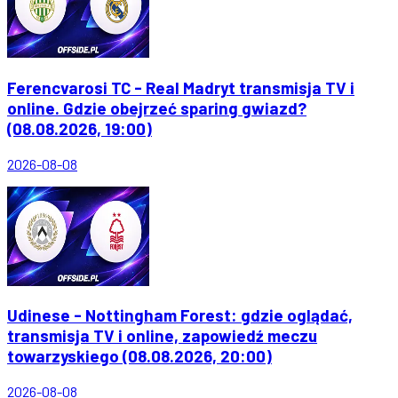
Ferencvarosi TC - Real Madryt transmisja TV i
online. Gdzie obejrzeć sparing gwiazd?
(08.08.2026, 19:00)
2026-08-08
Udinese - Nottingham Forest: gdzie oglądać,
transmisja TV i online, zapowiedź meczu
towarzyskiego (08.08.2026, 20:00)
2026-08-08