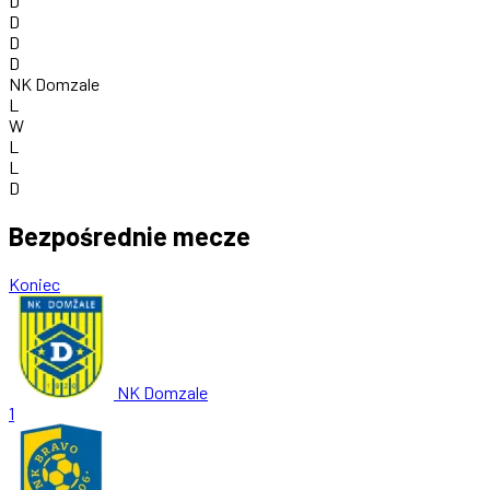
D
D
D
D
NK Domzale
L
W
L
L
D
Bezpośrednie mecze
Koniec
NK Domzale
1