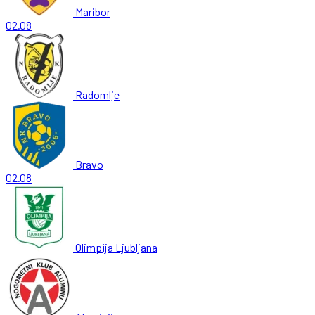
Maribor
02.08
Radomlje
Bravo
02.08
Olimpija Ljubljana