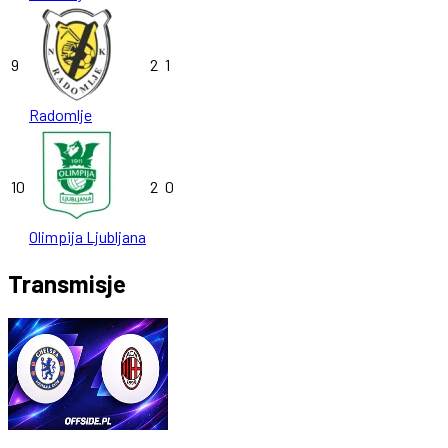
9
2
1
Radomlje
10
2
0
Olimpija Ljubljana
Transmisje