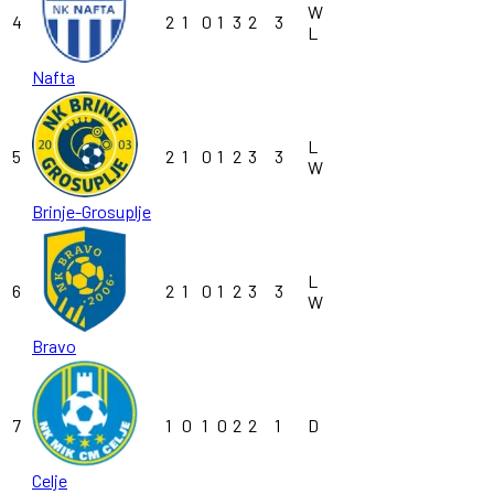
W
4
2
1
0
1
3
2
3
L
Nafta
L
5
2
1
0
1
2
3
3
W
Brinje-Grosuplje
L
6
2
1
0
1
2
3
3
W
Bravo
7
1
0
1
0
2
2
1
D
Celje