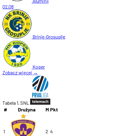
Aluminij
02.08
Brinje-Grosuplje
Koper
Zobacz więcej →
Tabela 1. SNL
#
Drużyna
M
Pkt
1
2
4