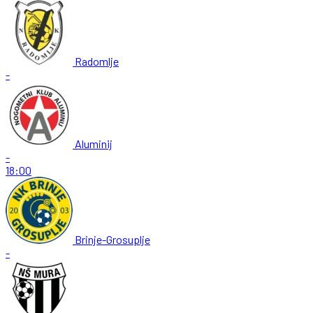
Radomlje
-
Aluminij
-
18:00
Brinje-Grosuplje
-