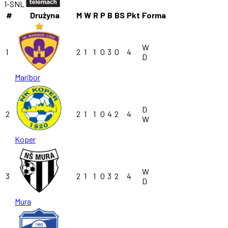
1-SNL
#
Drużyna
M
W
R
P
B
BS
Pkt
Forma
W
1
2
1
1
0
3
0
4
D
Maribor
D
2
2
1
1
0
4
2
4
W
Koper
W
3
2
1
1
0
3
2
4
D
Mura