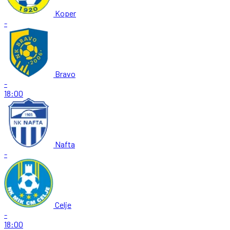
Koper
-
Bravo
-
18:00
Nafta
-
Celje
-
18:00