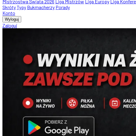
Mistrzostwa Świata 2026
Liga Mistrzów
Liga Europy
Liga Konfere
Skróty
Typy
Bukmacherzy
Porady
Konto
Wyloguj
Zaloguj