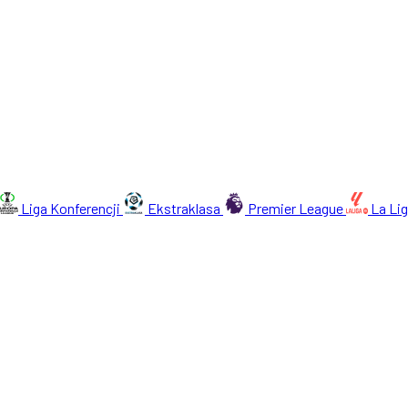
Liga Konferencji
Ekstraklasa
Premier League
La Li