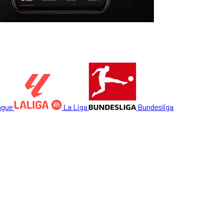
ague
La Liga
Bundesliga