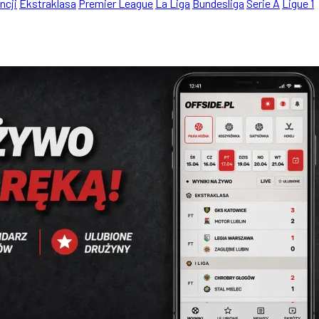
ncji
Ekstraklasa
Premier League
La Liga
Bundesliga
Serie A
Ligue 1