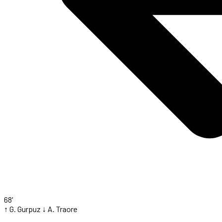
68'
↑ G. Gurpuz
↓ A. Traore