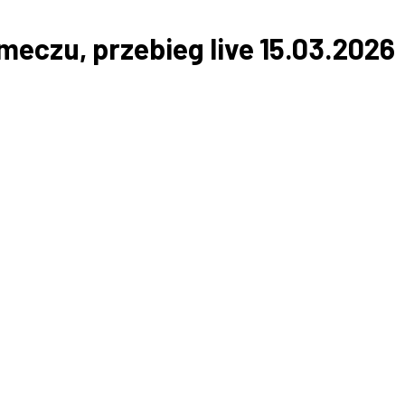
 meczu, przebieg live 15.03.2026