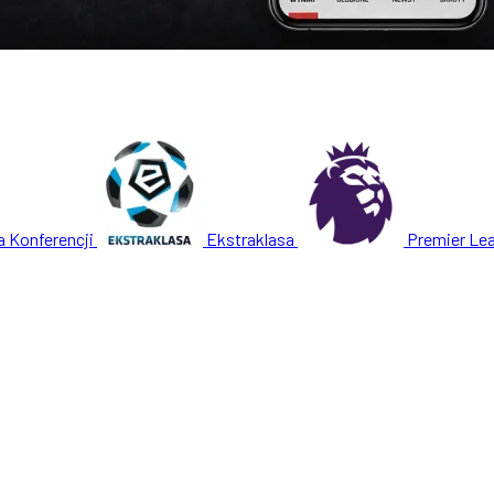
a Konferencji
Ekstraklasa
Premier Le