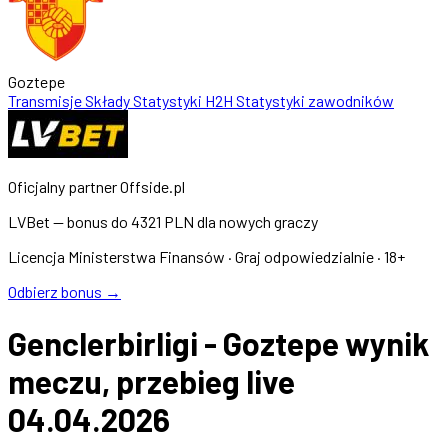
Goztepe
Transmisje
Składy
Statystyki
H2H
Statystyki zawodników
Oficjalny partner Offside.pl
LVBet — bonus do
4321 PLN
dla nowych graczy
Licencja Ministerstwa Finansów · Graj odpowiedzialnie · 18+
Odbierz bonus →
Genclerbirligi - Goztepe wynik
meczu, przebieg live
04.04.2026