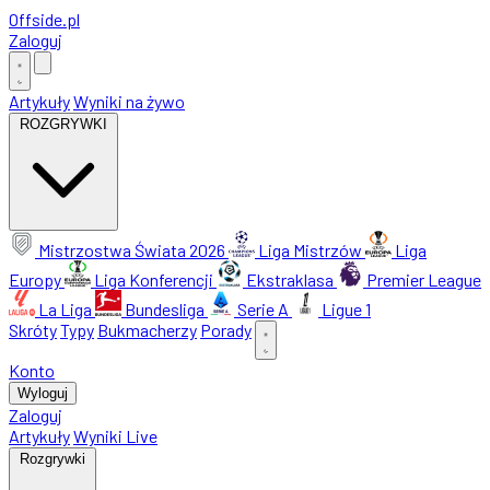
Offside
.
pl
Zaloguj
Artykuły
Wyniki na żywo
ROZGRYWKI
Mistrzostwa Świata 2026
Liga Mistrzów
Liga
Europy
Liga Konferencji
Ekstraklasa
Premier League
La Liga
Bundesliga
Serie A
Ligue 1
Skróty
Typy
Bukmacherzy
Porady
Konto
Wyloguj
Zaloguj
Artykuły
Wyniki Live
Rozgrywki