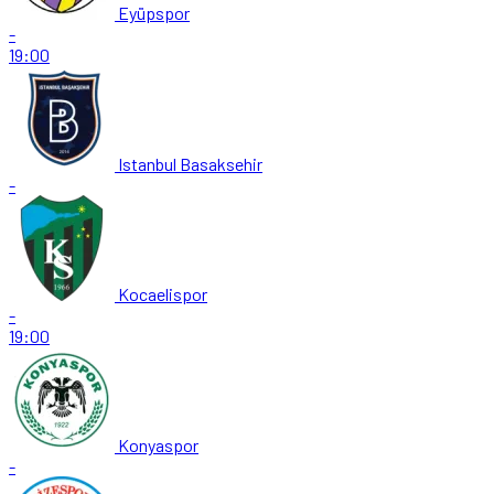
Eyüpspor
-
19:00
Istanbul Basaksehir
-
Kocaelispor
-
19:00
Konyaspor
-