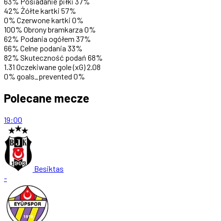
63%
Posiadanie piłki
37%
42%
Żółte kartki
57%
0%
Czerwone kartki
0%
100%
Obrony bramkarza
0%
62%
Podania ogółem
37%
66%
Celne podania
33%
82%
Skuteczność podań
68%
1.31
Oczekiwane gole (xG)
2.08
0%
goals_prevented
0%
Polecane mecze
19:00
Besiktas
-