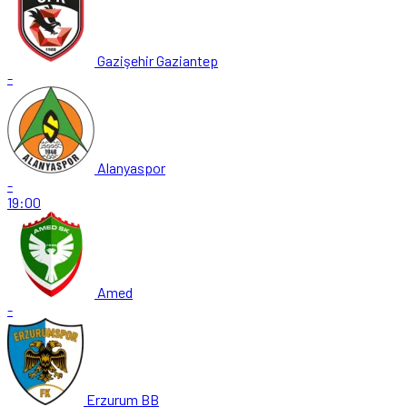
Gazişehir Gaziantep
-
Alanyaspor
-
19:00
Amed
-
Erzurum BB