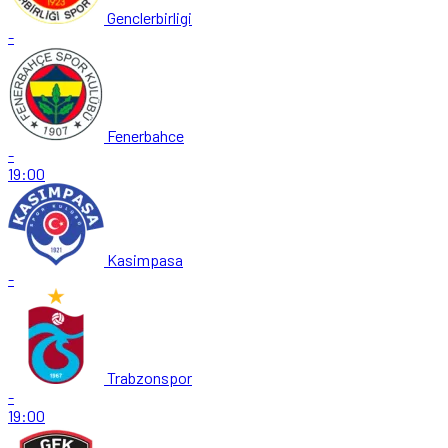
Genclerbirligi
-
Fenerbahce
-
19:00
Kasimpasa
-
Trabzonspor
-
19:00