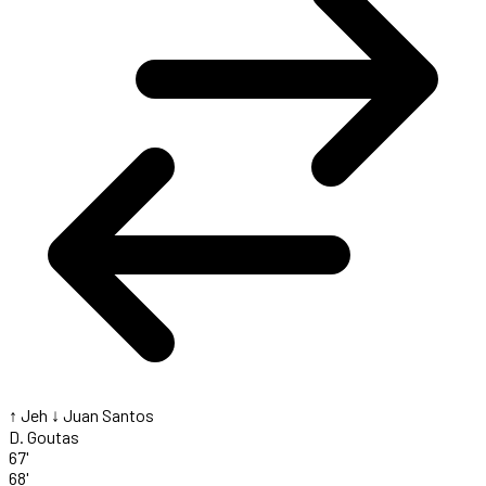
↑ Jeh
↓ Juan Santos
D. Goutas
67'
68'