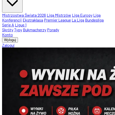
Mistrzostwa Świata 2026
Liga Mistrzów
Liga Europy
Liga
Konferencji
Ekstraklasa
Premier League
La Liga
Bundesliga
Serie A
Ligue 1
Skróty
Typy
Bukmacherzy
Porady
Konto
Wyloguj
Zaloguj