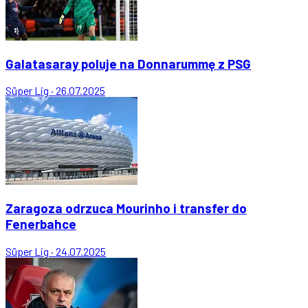
Galatasaray poluje na Donnarummę z PSG
Süper Lig
·
26.07.2025
Zaragoza odrzuca Mourinho i transfer do
Fenerbahce
Süper Lig
·
24.07.2025