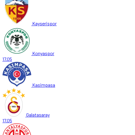
Kayserispor
Konyaspor
17.05
Kasimpasa
Galatasaray
17.05