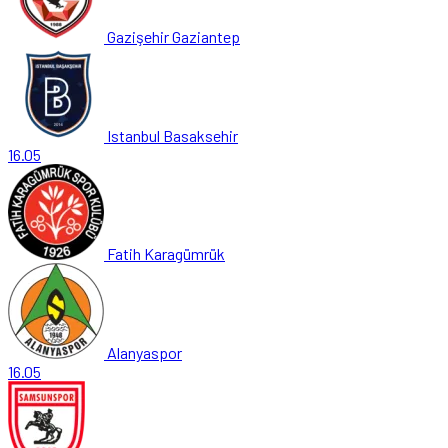
Gazişehir Gaziantep
Istanbul Basaksehir
16.05
Fatih Karagümrük
Alanyaspor
16.05