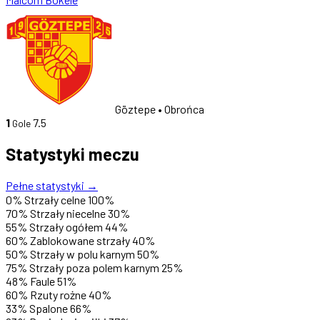
Göztepe
• Obrońca
1
7.5
Gole
Statystyki meczu
Pełne statystyki →
0%
Strzały celne
100%
70%
Strzały niecelne
30%
55%
Strzały ogółem
44%
60%
Zablokowane strzały
40%
50%
Strzały w polu karnym
50%
75%
Strzały poza polem karnym
25%
48%
Faule
51%
60%
Rzuty rożne
40%
33%
Spalone
66%