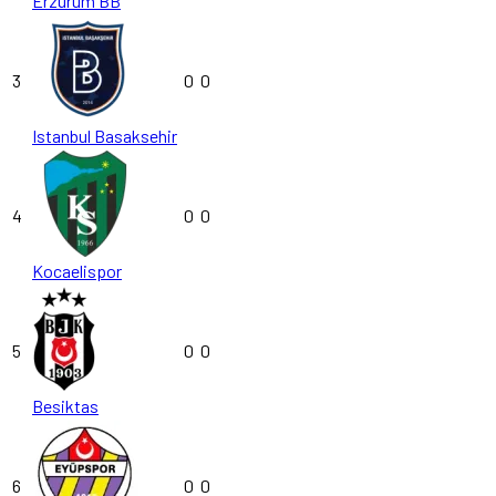
Erzurum BB
3
0
0
Istanbul Basaksehir
4
0
0
Kocaelispor
5
0
0
Besiktas
6
0
0