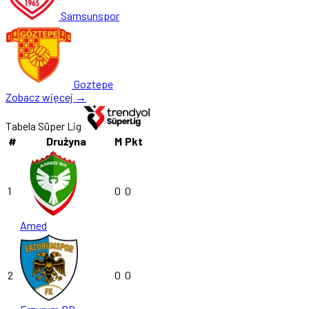
Samsunspor
Goztepe
Zobacz więcej →
Tabela Süper Lig
#
Drużyna
M
Pkt
1
0
0
Amed
2
0
0