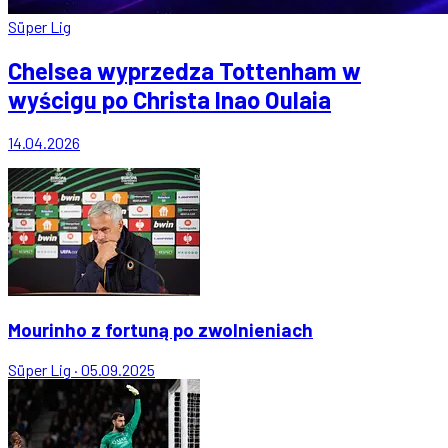
Süper Lig
Chelsea wyprzedza Tottenham w
wyścigu po Christa Inao Oulaia
14.04.2026
Mourinho z fortuną po zwolnieniach
Süper Lig
·
05.09.2025