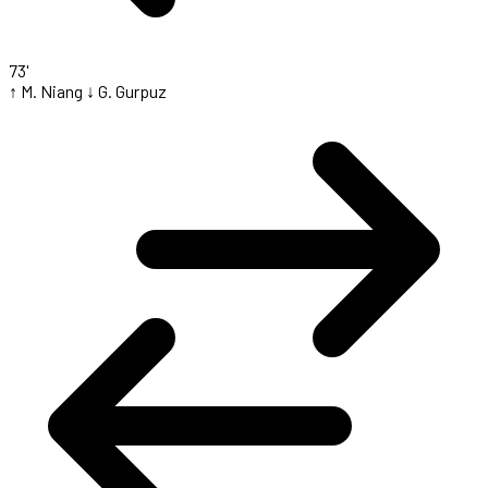
73'
↑ M. Niang
↓ G. Gurpuz