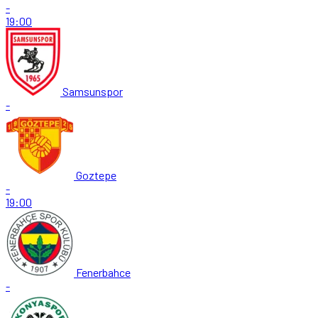
-
19:00
Samsunspor
-
Goztepe
-
19:00
Fenerbahce
-