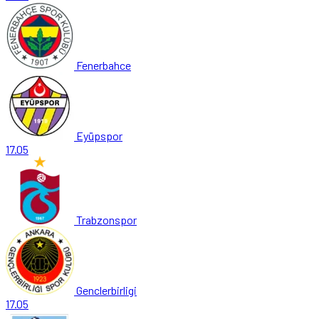
Fenerbahce
Eyüpspor
17.05
Trabzonspor
Genclerbirligi
17.05