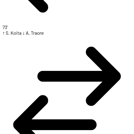
73'
↑ S. Koita
↓ A. Traore