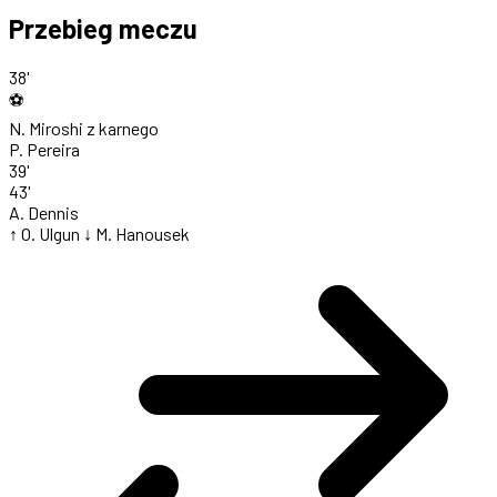
Przebieg meczu
38'
⚽
N. Miroshi
z karnego
P. Pereira
39'
43'
A. Dennis
↑ O. Ulgun
↓ M. Hanousek