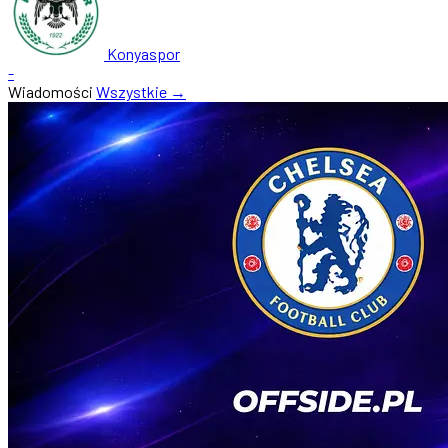
Konyaspor
-
Wiadomości
Wszystkie →