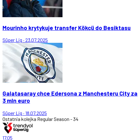
Mourinho krytykuje transfer Kökcü do Besiktasu
Süper Lig
·
23.07.2025
Galatasaray chce Edersona z Manchesteru City za
3 mln euro
Süper Lig
·
18.07.2025
Ostatnia kolejka
Regular Season - 34
17.05