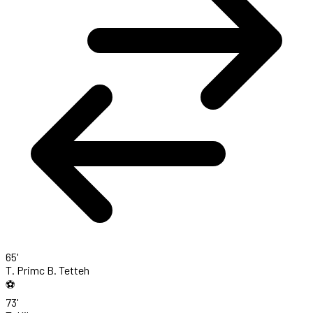
65'
T. Primc
B. Tetteh
⚽
73'