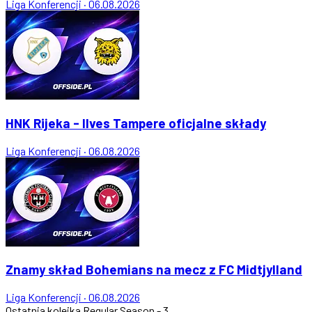
Liga Konferencji
·
06.08.2026
HNK Rijeka - Ilves Tampere oficjalne składy
Liga Konferencji
·
06.08.2026
Znamy skład Bohemians na mecz z FC Midtjylland
Liga Konferencji
·
06.08.2026
Ostatnia kolejka
Regular Season - 3