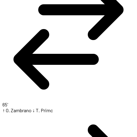
65'
↑ O. Zambrano
↓ T. Primc