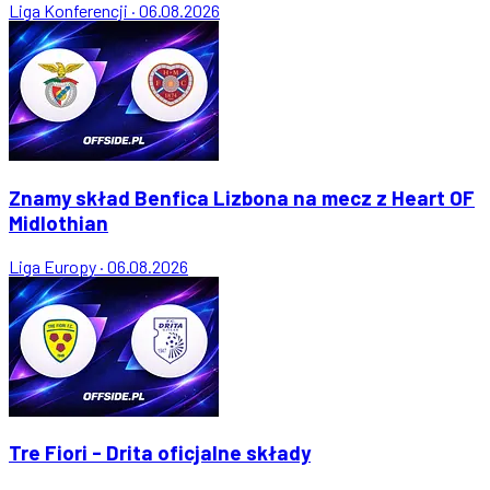
Liga Konferencji
·
06.08.2026
Znamy skład Benfica Lizbona na mecz z Heart OF
Midlothian
Liga Europy
·
06.08.2026
Tre Fiori - Drita oficjalne składy