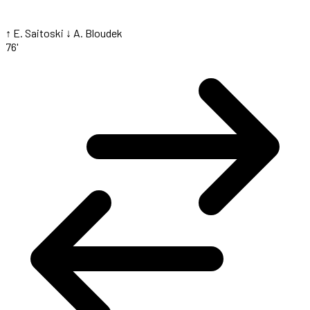
↑ E. Saitoski
↓ A. Bloudek
76'