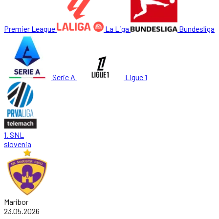
Premier League
La Liga
Bundesliga
Serie A
Ligue 1
1. SNL
slovenia
Maribor
23.05.2026