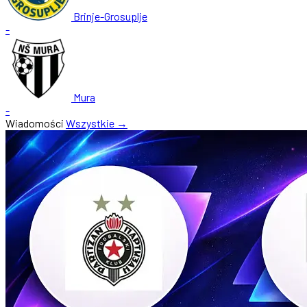
Brinje-Grosuplje
-
Mura
-
Wiadomości
Wszystkie →