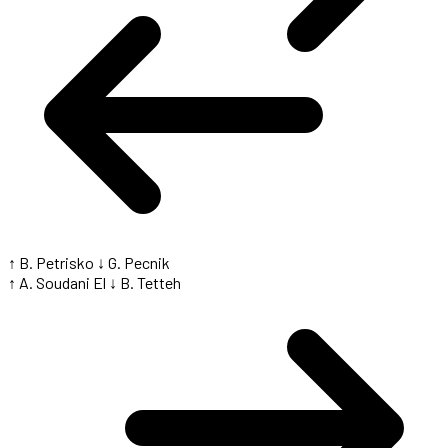
↑ B. Petrisko
↓ G. Pecnik
↑ A. Soudani El
↓ B. Tetteh