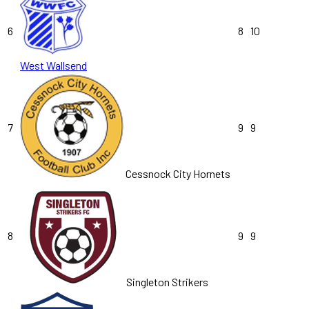
6
8
10
West Wallsend
7
9
9
Cessnock City Hornets
8
9
9
Singleton Strikers