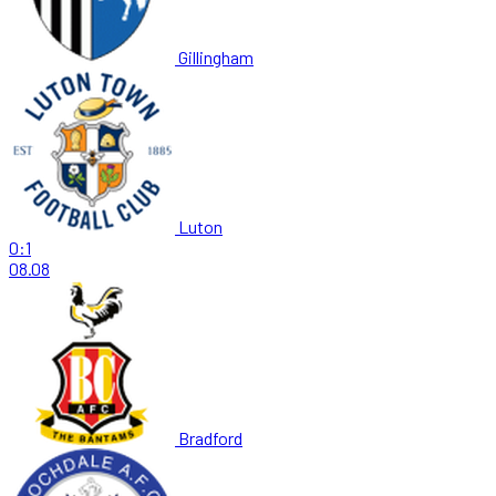
Gillingham
Luton
0:1
08.08
Bradford