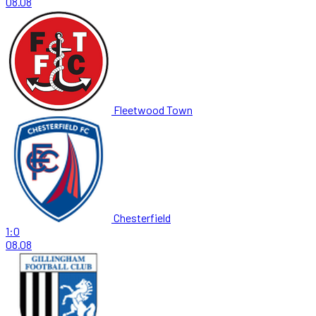
08.08
Fleetwood Town
Chesterfield
1:0
08.08