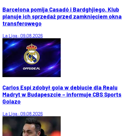
Barcelona pomija Casadó i Bardghjiego. Klub
planuje ich sprzedaż przed zamknięciem okna
transferowego
La Liga
·
09.08.2026
Carlos Espí zdobył gola w debiucie dla Realu
Madryt w Budapeszcie – informuje CBS Sports
Golazo
La Liga
·
09.08.2026