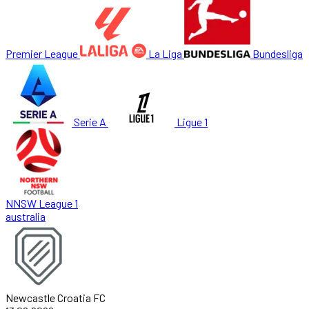
Premier League
La Liga
Bundesliga
Serie A
Ligue 1
NNSW League 1
australia
Newcastle Croatia FC