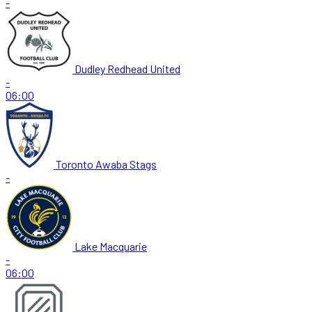
-
Dudley Redhead United
-
06:00
Toronto Awaba Stags
-
Lake Macquarie
-
06:00