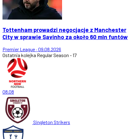
Tottenham prowadzi negocjacje z Manchester
City w sprawie Savinho za około 60 mln funtów
Premier League
·
09.08.2026
Ostatnia kolejka
Regular Season - 17
08.08
Singleton Strikers