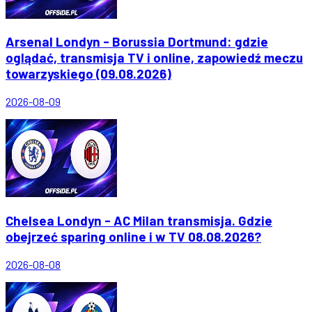
Arsenal Londyn - Borussia Dortmund: gdzie
oglądać, transmisja TV i online, zapowiedź meczu
towarzyskiego (09.08.2026)
2026-08-09
Chelsea Londyn - AC Milan transmisja. Gdzie
obejrzeć sparing online i w TV 08.08.2026?
2026-08-08