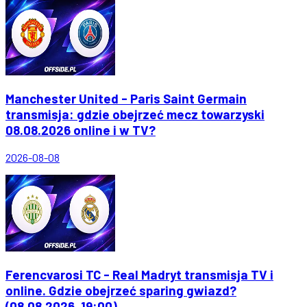
Manchester United - Paris Saint Germain
transmisja: gdzie obejrzeć mecz towarzyski
08.08.2026 online i w TV?
2026-08-08
Ferencvarosi TC - Real Madryt transmisja TV i
online. Gdzie obejrzeć sparing gwiazd?
(08.08.2026, 19:00)