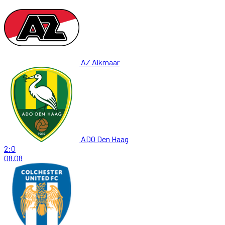
AZ Alkmaar
ADO Den Haag
2:0
08.08