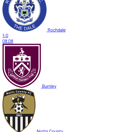
Rochdale
1:0
08.08
Burnley
Notts County