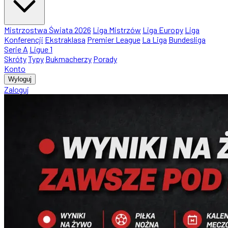
Mistrzostwa Świata 2026
Liga Mistrzów
Liga Europy
Liga
Konferencji
Ekstraklasa
Premier League
La Liga
Bundesliga
Serie A
Ligue 1
Skróty
Typy
Bukmacherzy
Porady
Konto
Wyloguj
Zaloguj