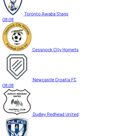
Toronto Awaba Stags
08.08
Cessnock City Hornets
Newcastle Croatia FC
08.08
Dudley Redhead United