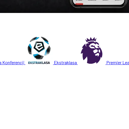
a Konferencji
Ekstraklasa
Premier Le