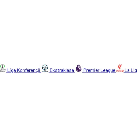
Liga Konferencji
Ekstraklasa
Premier League
La Li