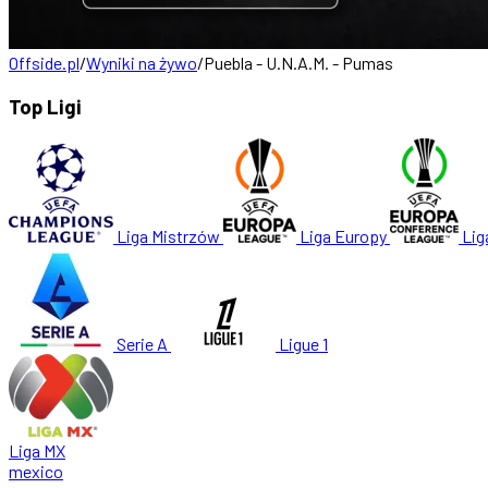
Offside.pl
/
Wyniki na żywo
/
Puebla - U.N.A.M. - Pumas
Top Ligi
Liga Mistrzów
Liga Europy
Lig
Serie A
Ligue 1
Liga MX
mexico