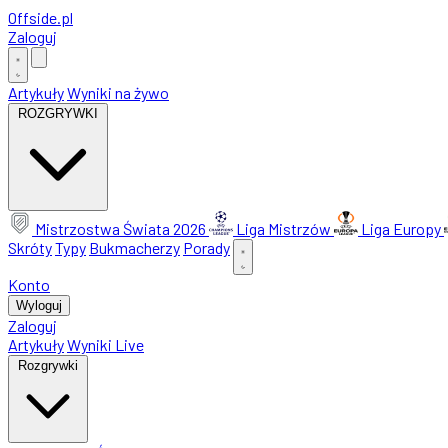
Offside
.
pl
Zaloguj
Artykuły
Wyniki na żywo
ROZGRYWKI
Mistrzostwa Świata 2026
Liga Mistrzów
Liga Europy
Skróty
Typy
Bukmacherzy
Porady
Konto
Wyloguj
Zaloguj
Artykuły
Wyniki Live
Rozgrywki