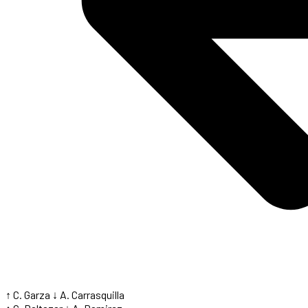
↑ C. Garza
↓ A. Carrasquilla