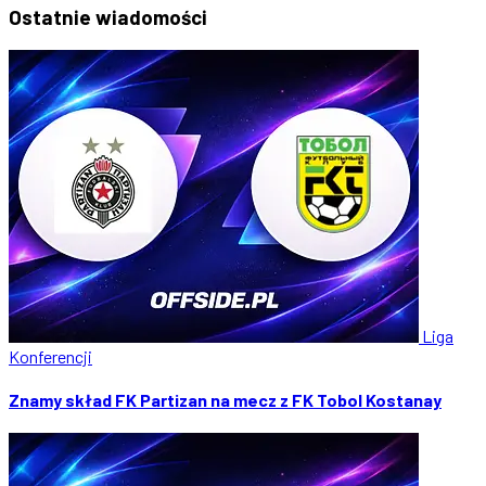
Ostatnie
wiadomości
Liga
Konferencji
Znamy skład FK Partizan na mecz z FK Tobol Kostanay