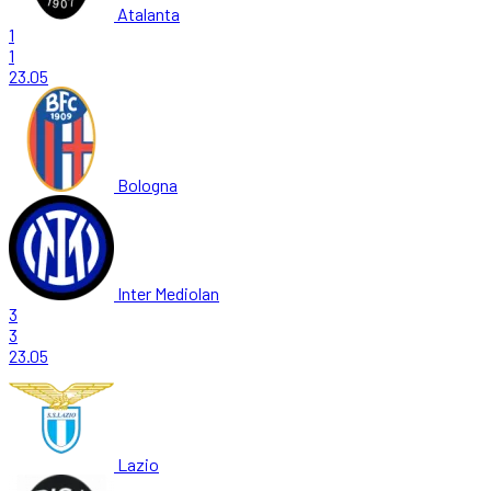
Atalanta
1
1
23.05
Bologna
Inter Mediolan
3
3
23.05
Lazio