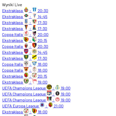
Wyniki Live
Ekstraklasa
:
20:30
Ekstraklasa
:
14:45
Ekstraklasa
:
17:30
Ekstraklasa
:
17:30
Coppa Italia
:
20:00
Ekstraklasa
:
20:15
Coppa Italia
:
20:30
Ekstraklasa
:
14:45
Ekstraklasa
:
17:30
Coppa Italia
:
18:00
Coppa Italia
:
18:00
Ekstraklasa
:
20:15
Ekstraklasa
:
19:00
UEFA Champions League
:
19:00
UEFA Champions League
:
19:00
UEFA Champions League
:
19:00
UEFA Europa League
:
21:00
Ekstraklasa
:
18:00