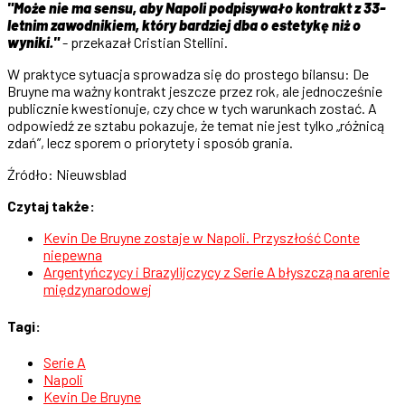
"Może nie ma sensu, aby Napoli podpisywało kontrakt z 33-
letnim zawodnikiem, który bardziej dba o estetykę niż o
wyniki."
- przekazał Cristian Stellini.
W praktyce sytuacja sprowadza się do prostego bilansu: De
Bruyne ma ważny kontrakt jeszcze przez rok, ale jednocześnie
publicznie kwestionuje, czy chce w tych warunkach zostać. A
odpowiedź ze sztabu pokazuje, że temat nie jest tylko „różnicą
zdań”, lecz sporem o priorytety i sposób grania.
Źródło: Nieuwsblad
Czytaj także:
Kevin De Bruyne zostaje w Napoli. Przyszłość Conte
niepewna
Argentyńczycy i Brazylijczycy z Serie A błyszczą na arenie
międzynarodowej
Tagi:
Serie A
Napoli
Kevin De Bruyne