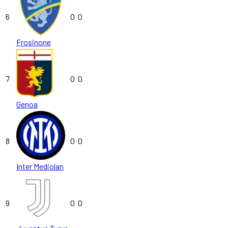
6
0
0
Frosinone
7
0
0
Genoa
8
0
0
Inter Mediolan
9
0
0