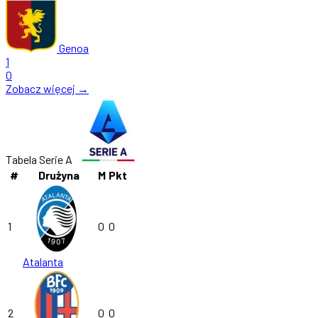
Genoa
1
0
Zobacz więcej →
Tabela Serie A
#
Drużyna
M
Pkt
1
0
0
Atalanta
2
0
0