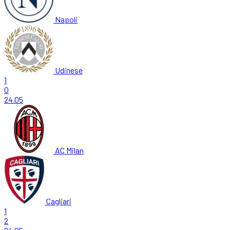
Napoli
Udinese
1
0
24.05
AC Milan
Cagliari
1
2