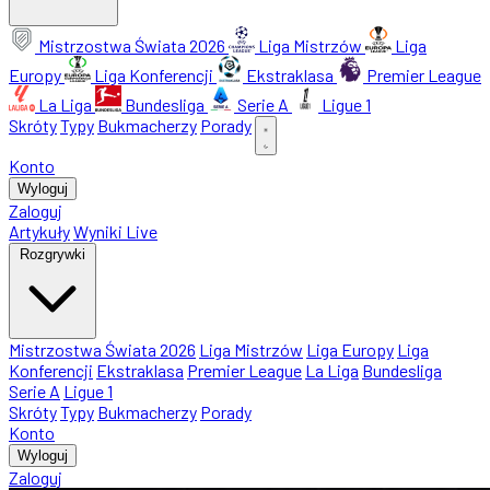
Mistrzostwa Świata 2026
Liga Mistrzów
Liga
Europy
Liga Konferencji
Ekstraklasa
Premier League
La Liga
Bundesliga
Serie A
Ligue 1
Skróty
Typy
Bukmacherzy
Porady
Konto
Wyloguj
Zaloguj
Artykuły
Wyniki Live
Rozgrywki
Mistrzostwa Świata 2026
Liga Mistrzów
Liga Europy
Liga
Konferencji
Ekstraklasa
Premier League
La Liga
Bundesliga
Serie A
Ligue 1
Skróty
Typy
Bukmacherzy
Porady
Konto
Wyloguj
Zaloguj