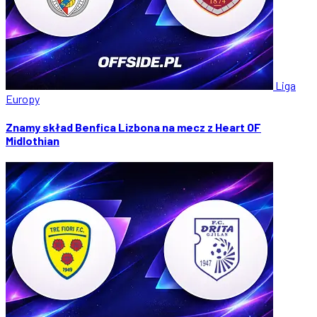
Liga
Europy
Znamy skład Benfica Lizbona na mecz z Heart OF
Midlothian