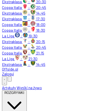
Ekstraklasa
:
20:30
Coppa Italia
:
20:45
Ekstraklasa
:
14:45
Ekstraklasa
:
17:30
Coppa Italia
:
18:00
Coppa Italia
:
18:30
La Liga
:
19:30
Ekstraklasa
:
20:15
Coppa Italia
:
20:45
Coppa Italia
:
21:15
La Liga
:
21:30
Ekstraklasa
:
14:45
Offside
.
pl
Zaloguj
Artykuły
Wyniki na żywo
ROZGRYWKI