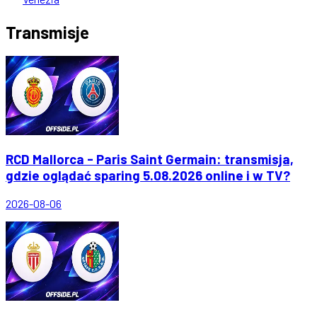
Transmisje
RCD Mallorca - Paris Saint Germain: transmisja,
gdzie oglądać sparing 5.08.2026 online i w TV?
2026-08-06