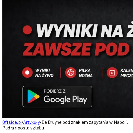
Offside.pl
/
Artykuły
/
De Bruyne pod znakiem zapytania w Napoli.
Padła riposta sztabu