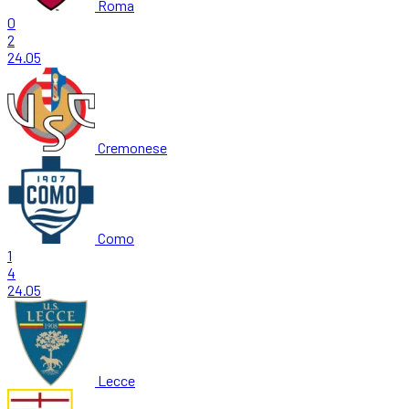
Roma
0
2
24.05
Cremonese
Como
1
4
24.05
Lecce