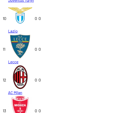
Juventus Turyn
10
0
0
Lazio
11
0
0
Lecce
12
0
0
AC Milan
13
0
0