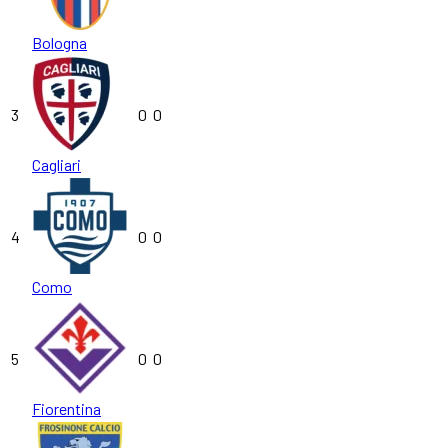
Bologna
3
0
0
Cagliari
4
0
0
Como
5
0
0
Fiorentina