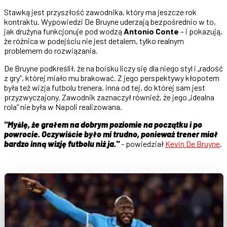
Stawką jest przyszłość zawodnika, który ma jeszcze rok
kontraktu. Wypowiedzi De Bruyne uderzają bezpośrednio w to,
jak drużyna funkcjonuje pod wodzą
Antonio Conte
– i pokazują,
że różnica w podejściu nie jest detalem, tylko realnym
problemem do rozwiązania.
De Bruyne podkreślił, że na boisku liczy się dla niego styl i „radość
z gry”, której miało mu brakować. Z jego perspektywy kłopotem
była też wizja futbolu trenera, inna od tej, do której sam jest
przyzwyczajony. Zawodnik zaznaczył również, że jego „idealna
rola” nie była w Napoli realizowana.
"Myślę, że grałem na dobrym poziomie na początku i po
powrocie. Oczywiście było mi trudno, ponieważ trener miał
bardzo inną wizję futbolu niż ja."
- powiedział
Kevin De Bruyne
.