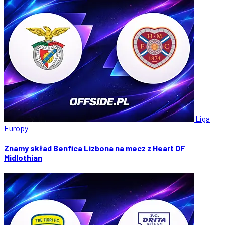
Liga
Europy
Znamy skład Benfica Lizbona na mecz z Heart OF
Midlothian