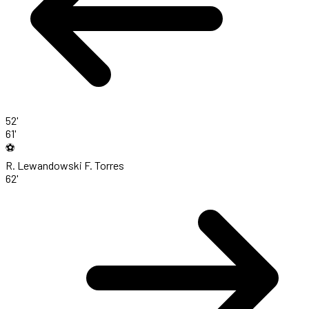
52'
61'
⚽
R. Lewandowski
F. Torres
62'