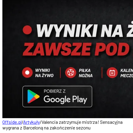
Offside.pl
/
Artykuły
/
Valencia zatrzymuje mistrza! Sensacyjna
wygrana z Barceloną na zakończenie sezonu