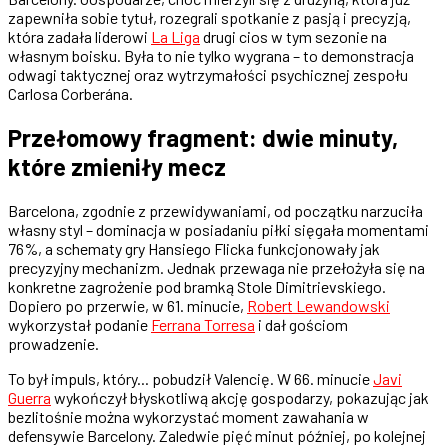
zapewniła sobie tytuł, rozegrali spotkanie z pasją i precyzją,
która zadała liderowi
La Liga
drugi cios w tym sezonie na
własnym boisku. Była to nie tylko wygrana – to demonstracja
odwagi taktycznej oraz wytrzymałości psychicznej zespołu
Carlosa Corberána.
Przełomowy fragment: dwie minuty,
które zmieniły mecz
Barcelona, zgodnie z przewidywaniami, od początku narzuciła
własny styl – dominacja w posiadaniu piłki sięgała momentami
76%, a schematy gry Hansiego Flicka funkcjonowały jak
precyzyjny mechanizm. Jednak przewaga nie przełożyła się na
konkretne zagrożenie pod bramką Stole Dimitrievskiego.
Dopiero po przerwie, w 61. minucie,
Robert Lewandowski
wykorzystał podanie
Ferrana Torresa
i dał gościom
prowadzenie.
To był impuls, który... pobudził Valencię. W 66. minucie
Javi
Guerra
wykończył błyskotliwą akcję gospodarzy, pokazując jak
bezlitośnie można wykorzystać moment zawahania w
defensywie Barcelony. Zaledwie pięć minut później, po kolejnej