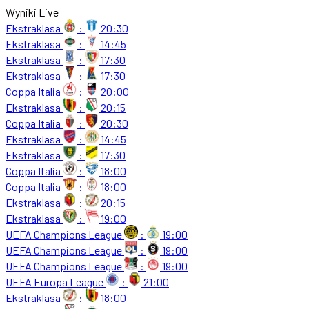
Wyniki Live
Ekstraklasa
:
20:30
Ekstraklasa
:
14:45
Ekstraklasa
:
17:30
Ekstraklasa
:
17:30
Coppa Italia
:
20:00
Ekstraklasa
:
20:15
Coppa Italia
:
20:30
Ekstraklasa
:
14:45
Ekstraklasa
:
17:30
Coppa Italia
:
18:00
Coppa Italia
:
18:00
Ekstraklasa
:
20:15
Ekstraklasa
:
19:00
UEFA Champions League
:
19:00
UEFA Champions League
:
19:00
UEFA Champions League
:
19:00
UEFA Europa League
:
21:00
Ekstraklasa
:
18:00