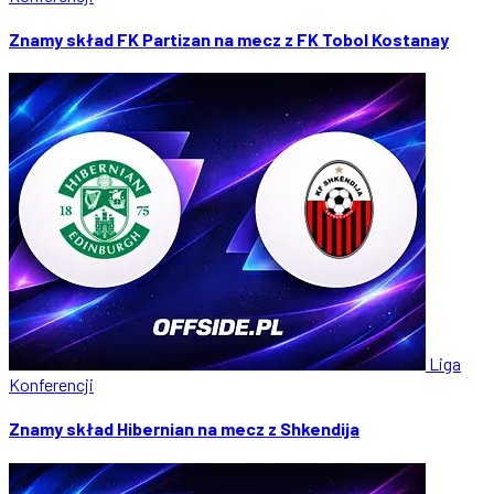
Znamy skład FK Partizan na mecz z FK Tobol Kostanay
Liga
Konferencji
Znamy skład Hibernian na mecz z Shkendija