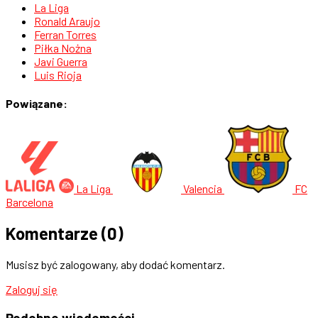
La Liga
Ronald Araujo
Ferran Torres
Piłka Nożna
Javi Guerra
Luis Rioja
Powiązane:
La Liga
Valencia
FC
Barcelona
Komentarze
(0)
Musisz być zalogowany, aby dodać komentarz.
Zaloguj się
Podobne
wiadomości