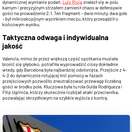
dynamicznej wymianie podań,
Luis Rioja
znalazł się w polu
karnym i precyzyjnym strzałem zamienił chaos w defensywie
gości na prowadzenie 2:1. Ten fragment – dwie minuty, dwa gole
– był mikroskopijnym wycinkiem meczu, który przesądził o
końcowym wyniku.
Taktyczna odwaga i indywidualna
jakość
Valencia, mimo że przez większą część spotkania musiała
bronić się głęboko, potrafiła wyprowadzić ciosy dokładnie
wtedy, gdy Barcelona była najbardziej odsłonięta. Przejście z 4-
4-2 do dynamicznie rotującej linii pomocy w fazach
przejściowych pozwoliło zneutralizować przewagę liczebną
gości w środku pola. Kluczowa była tu rola Guida Rodrígueza i
Filip Ugrinića, którzy skutecznie rozbijali ataki przeciwnika,
pozwalając skrzydłowym na szybkie wyjścia z kontrą.