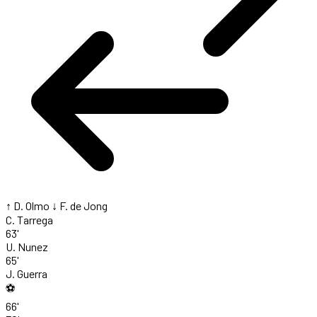
↑ D. Olmo
↓ F. de Jong
C. Tarrega
63'
U. Nunez
65'
J. Guerra
⚽
66'