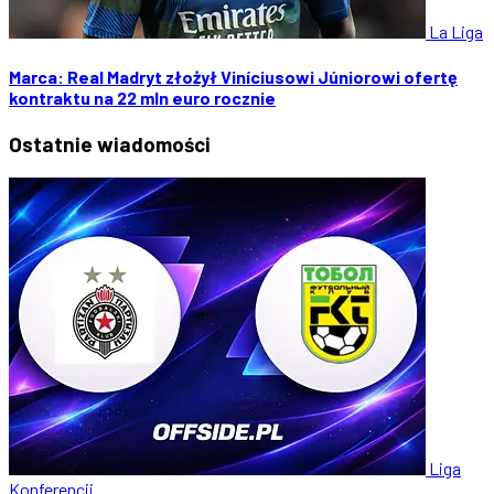
La Liga
Marca: Real Madryt złożył Viníciusowi Júniorowi ofertę
kontraktu na 22 mln euro rocznie
Ostatnie
wiadomości
Liga
Konferencji