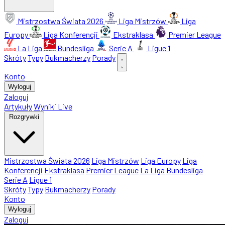
Mistrzostwa Świata 2026
Liga Mistrzów
Liga
Europy
Liga Konferencji
Ekstraklasa
Premier League
La Liga
Bundesliga
Serie A
Ligue 1
Skróty
Typy
Bukmacherzy
Porady
Konto
Wyloguj
Zaloguj
Artykuły
Wyniki Live
Rozgrywki
Mistrzostwa Świata 2026
Liga Mistrzów
Liga Europy
Liga
Konferencji
Ekstraklasa
Premier League
La Liga
Bundesliga
Serie A
Ligue 1
Skróty
Typy
Bukmacherzy
Porady
Konto
Wyloguj
Zaloguj