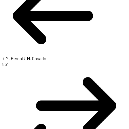
↑ M. Bernal
↓ M. Casado
83'