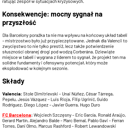
ratując zespół w sytuacjach kryzysowych.
Konsekwencje: mocny sygnał na
przyszłość
Dla Barcelony porażka ta nie ma wpływu na końcowy układ tabeli
– mistrzostwo było już przypieczętowane. Jednak dla Valencii to
zwycięstwo to nie tylko prestiż, lecz także potwierdzenie
słuszności obranej drogi pod wodzą Corberána. Dziewiąte
miejsce w tabeli i wygrana z liderem to sygnał, że projekt ten ma
solidne fundamenty i ofensywny potencjał, który może
eksplodować w kolejnym sezonie.
Składy
Valencia:
Stole Dimitrievski – Unai Núñez, César Tárrega,
Pepelu, Jesús Vázquez – Luis Rioja, Filip Ugrinić, Guido
Rodríguez, Diego López – Javier Guerra, Hugo Duro
FC Barcelona
:
Wojciech Szczęsny – Eric García, Ronald Araújo,
Gerard Martín, Alejandro Balde – Marc Bernal, Pablo Gavi – Ferran
Torres, Dani Olmo, Marcus Rashford – Robert Lewandowski