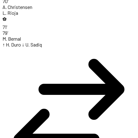
70'
A. Christensen
L. Rioja
⚽
71'
79'
M. Bernal
↑ H. Duro
↓ U. Sadiq