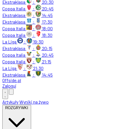
Ekstraklasa
:
20:30
Coppa Italia
:
20:45
Ekstraklasa
:
14:45
Ekstraklasa
:
17:30
Coppa Italia
:
18:00
Coppa Italia
:
18:30
La Liga
:
19:30
Ekstraklasa
:
20:15
Coppa Italia
:
20:45
Coppa Italia
:
21:15
La Liga
:
21:30
Ekstraklasa
:
14:45
Offside
.
pl
Zaloguj
Artykuły
Wyniki na żywo
ROZGRYWKI