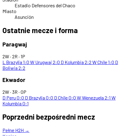
Estadio Defensores del Chaco
Miasto
Asunción
Ostatnie mecze i forma
Paragwaj
2W · 2R · 1P
L
Brazylia
1:0
W
Urugwaj
2:0
D
Kolumbia
2:2
W
Chile
1:0
D
Boliwia
2:2
Ekwador
2W · 3R · 0P
D
Peru
0:0
D
Brazylia
0:0
D
Chile
0:0
W
Wenezuela
2:1
W
Kolumbia
0:1
Poprzedni bezpośredni mecz
Pełne H2H →