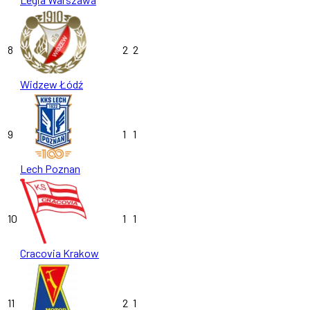
8
2
2
Widzew Łódź
9
1
1
Lech Poznan
10
1
1
Cracovia Krakow
11
2
1