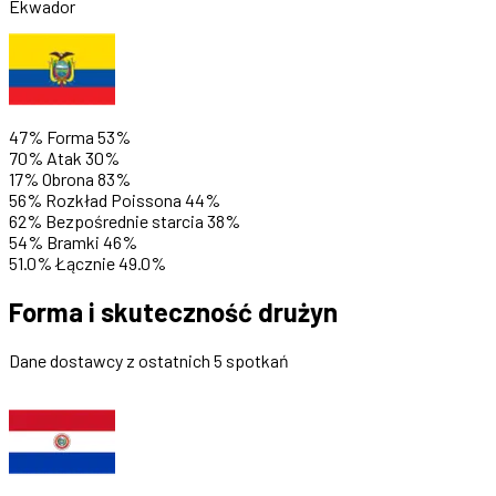
Ekwador
47%
Forma
53%
70%
Atak
30%
17%
Obrona
83%
56%
Rozkład Poissona
44%
62%
Bezpośrednie starcia
38%
54%
Bramki
46%
51.0%
Łącznie
49.0%
Forma i skuteczność drużyn
Dane dostawcy z ostatnich 5 spotkań