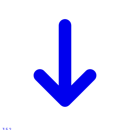
3.5
2