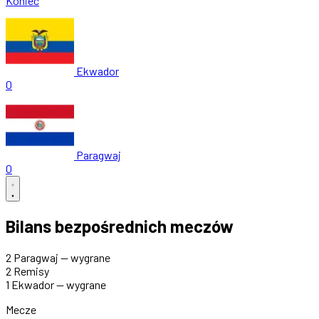
Koniec
Ekwador
0
Paragwaj
0
Bilans bezpośrednich meczów
2
Paragwaj — wygrane
2
Remisy
1
Ekwador — wygrane
Mecze