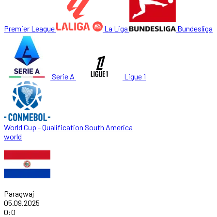
Premier League
La Liga
Bundesliga
Serie A
Ligue 1
World Cup - Qualification South America
world
Paragwaj
05.09.2025
0
:
0