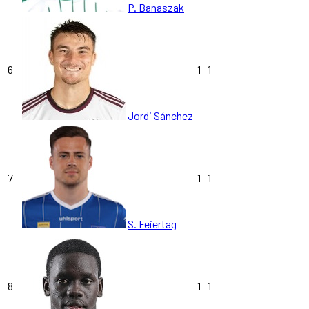
P. Banaszak
6
1
1
Jordi Sánchez
7
1
1
S. Feiertag
8
1
1