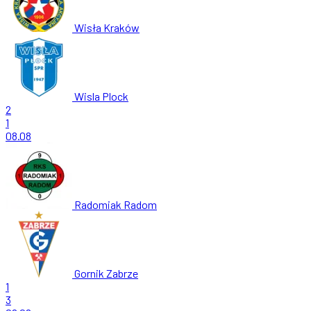
Wisła Kraków
Wisla Plock
2
1
08.08
Radomiak Radom
Gornik Zabrze
1
3