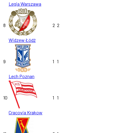
Legia Warszawa
8
2
2
Widzew Łódź
9
1
1
Lech Poznan
10
1
1
Cracovia Krakow