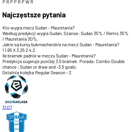
P
R
P
P
R
P
W
R
Najczęstsze pytania
Kto wygra mecz Sudan - Mauretania?
Według predykcji wygra
Sudan
. Szanse:
Sudan 35%
/
Remis 35%
/
Mauretania 30%
.
Jakie są kursy bukmacherskie na mecz Sudan - Mauretania?
1
1.95
X
3.25
2
4.2
Ile bramek padnie w meczu Sudan - Mauretania?
Predykcja sugeruje
poniżej 3.5 bramek
.
Porada: Combo Double
chance : Sudan or draw and -3.5 goals.
Ostatnia kolejka
Regular Season - 2
31.07