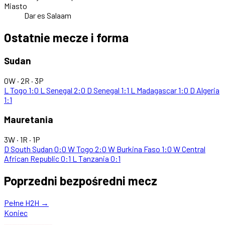
Miasto
Dar es Salaam
Ostatnie mecze i forma
Sudan
0W · 2R · 3P
L
Togo
1:0
L
Senegal
2:0
D
Senegal
1:1
L
Madagascar
1:0
D
Algeria
1:1
Mauretania
3W · 1R · 1P
D
South Sudan
0:0
W
Togo
2:0
W
Burkina Faso
1:0
W
Central
African Republic
0:1
L
Tanzania
0:1
Poprzedni bezpośredni mecz
Pełne H2H →
Koniec