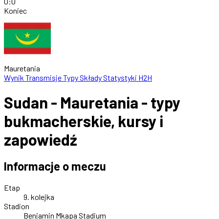
0
:
0
Koniec
Mauretania
Wynik
Transmisje
Typy
Składy
Statystyki
H2H
Sudan - Mauretania - typy
bukmacherskie, kursy i
zapowiedź
Informacje o meczu
Etap
9. kolejka
Stadion
Benjamin Mkapa Stadium