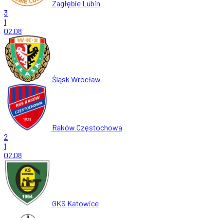
Zagłębie Lubin
3
1
02.08
Śląsk Wrocław
Raków Częstochowa
2
1
02.08
GKS Katowice