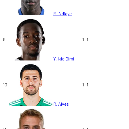
M. Ndiaye
9
1
1
Y. Ikia Dimi
10
1
1
R. Alves