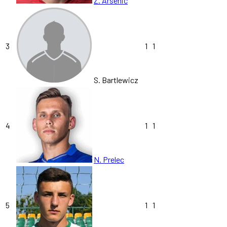
Z. Arsenić
3
1
1
S. Bartlewicz
4
1
1
N. Prelec
5
1
1