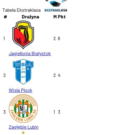
Tabela Ekstraklasa
#
Drużyna
M
Pkt
1
2
6
Jagiellonia Białystok
2
2
4
Wisla Plock
3
1
3
Zagłębie Lubin