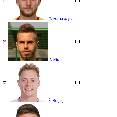
11
1
1
M. Fornalczyk
12
1
1
M. Flis
13
1
1
Ž. Rogelj