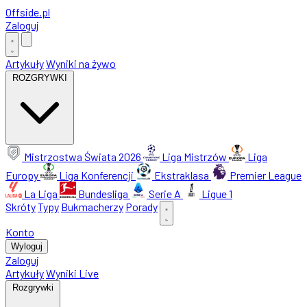
Offside
.
pl
Zaloguj
Artykuły
Wyniki na żywo
ROZGRYWKI
Mistrzostwa Świata 2026
Liga Mistrzów
Liga
Europy
Liga Konferencji
Ekstraklasa
Premier League
La Liga
Bundesliga
Serie A
Ligue 1
Skróty
Typy
Bukmacherzy
Porady
Konto
Wyloguj
Zaloguj
Artykuły
Wyniki Live
Rozgrywki