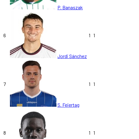
P. Banaszak
6
1
1
Jordi Sánchez
7
1
1
S. Feiertag
8
1
1