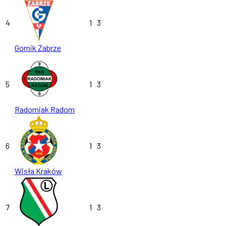
4
1
3
Gornik Zabrze
5
1
3
Radomiak Radom
6
1
3
Wisła Kraków
7
1
3