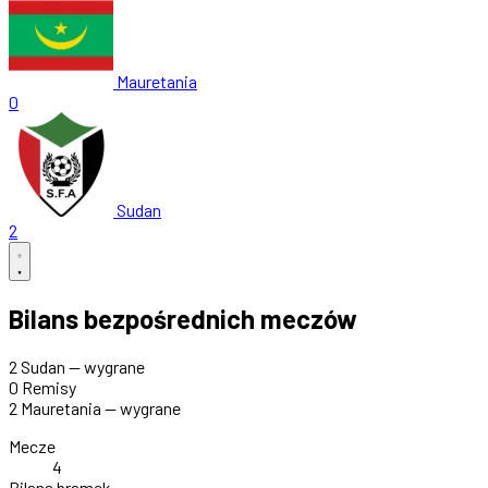
Mauretania
0
Sudan
2
Bilans bezpośrednich meczów
2
Sudan — wygrane
0
Remisy
2
Mauretania — wygrane
Mecze
4
Bilans bramek