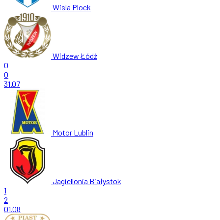
Wisla Plock
Widzew Łódź
0
0
31.07
Motor Lublin
Jagiellonia Białystok
1
2
01.08