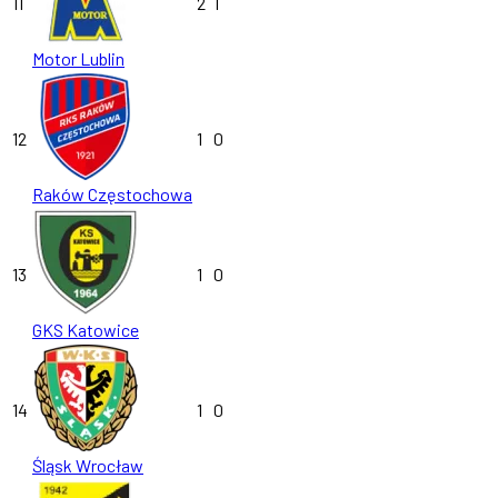
11
2
1
Motor Lublin
12
1
0
Raków Częstochowa
13
1
0
GKS Katowice
14
1
0
Śląsk Wrocław