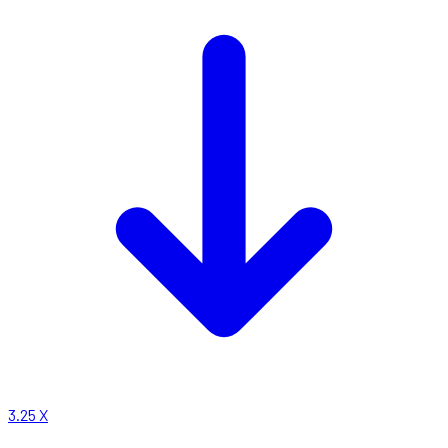
3.25
X