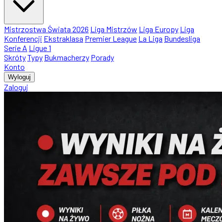
Mistrzostwa Świata 2026
Liga Mistrzów
Liga Europy
Liga
Konferencji
Ekstraklasa
Premier League
La Liga
Bundesliga
Serie A
Ligue 1
Skróty
Typy
Bukmacherzy
Porady
Konto
Wyloguj
Zaloguj