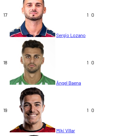
17
1
0
Sergio Lozano
18
1
0
Ángel Baena
19
1
0
Miki Villar