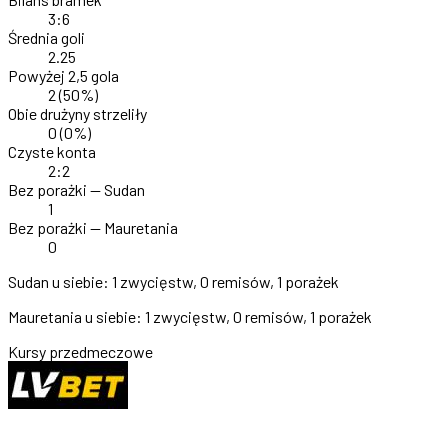
3:6
Średnia goli
2.25
Powyżej 2,5 gola
2
(50%)
Obie drużyny strzeliły
0
(0%)
Czyste konta
2:2
Bez porażki — Sudan
1
Bez porażki — Mauretania
0
Sudan u siebie:
1 zwycięstw, 0 remisów, 1 porażek
Mauretania u siebie:
1 zwycięstw, 0 remisów, 1 porażek
Kursy przedmeczowe