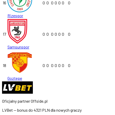
16
0
0
0
0
0
0
0
Rizespor
17
0
0
0
0
0
0
0
Samsunspor
18
0
0
0
0
0
0
0
Goztepe
Oficjalny partner Offside.pl
LVBet — bonus do
4321 PLN
dla nowych graczy