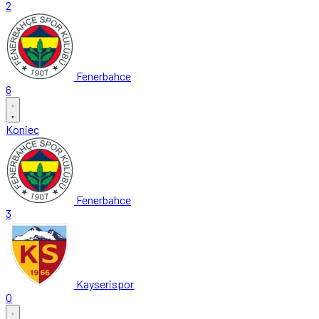
2
Fenerbahce
6
Koniec
Fenerbahce
3
Kayserispor
0