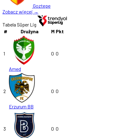
Goztepe
Zobacz więcej →
Tabela Süper Lig
#
Drużyna
M
Pkt
1
0
0
Amed
2
0
0
Erzurum BB
3
0
0