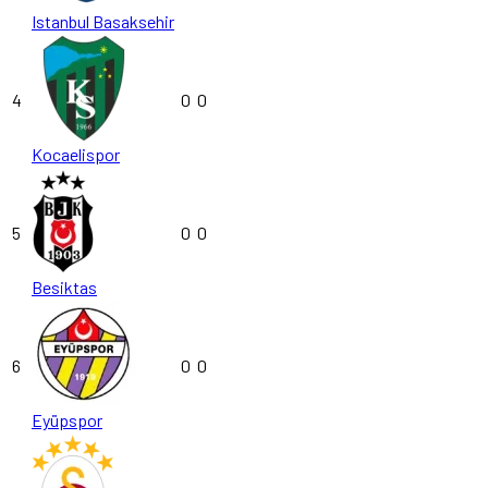
Istanbul Basaksehir
4
0
0
Kocaelispor
5
0
0
Besiktas
6
0
0
Eyüpspor