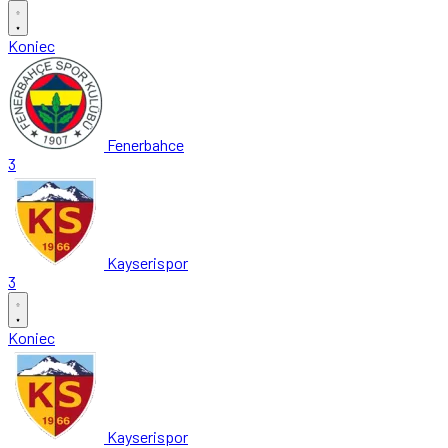
Koniec
Fenerbahce
3
Kayserispor
3
Koniec
Kayserispor