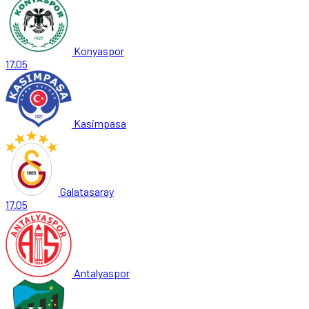
Konyaspor
17.05
Kasimpasa
Galatasaray
17.05
Antalyaspor