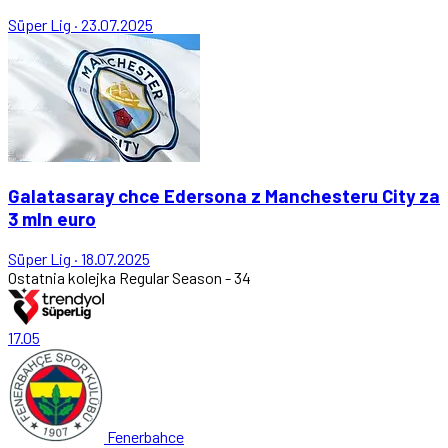
Süper Lig
·
23.07.2025
Galatasaray chce Edersona z Manchesteru City za
3 mln euro
Süper Lig
·
18.07.2025
Ostatnia kolejka
Regular Season - 34
17.05
Fenerbahce