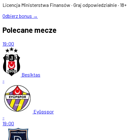
Licencja Ministerstwa Finansów · Graj odpowiedzialnie · 18+
Odbierz bonus →
Polecane mecze
19:00
Besiktas
-
Eyüpspor
-
19:00