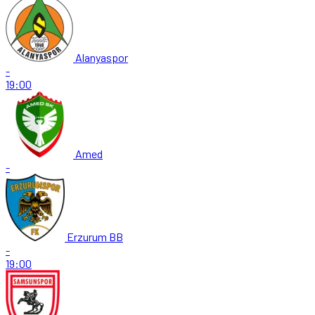
Alanyaspor
-
19:00
Amed
-
Erzurum BB
-
19:00