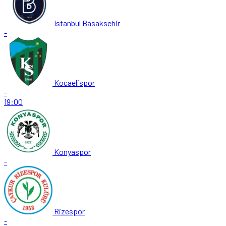
Istanbul Basaksehir
-
Kocaelispor
-
19:00
Konyaspor
-
Rizespor
-