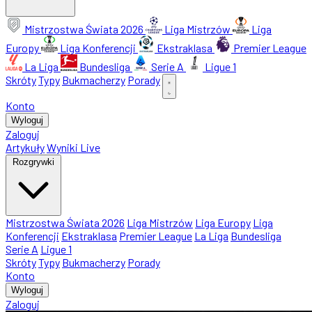
Mistrzostwa Świata 2026
Liga Mistrzów
Liga
Europy
Liga Konferencji
Ekstraklasa
Premier League
La Liga
Bundesliga
Serie A
Ligue 1
Skróty
Typy
Bukmacherzy
Porady
Konto
Wyloguj
Zaloguj
Artykuły
Wyniki Live
Rozgrywki
Mistrzostwa Świata 2026
Liga Mistrzów
Liga Europy
Liga
Konferencji
Ekstraklasa
Premier League
La Liga
Bundesliga
Serie A
Ligue 1
Skróty
Typy
Bukmacherzy
Porady
Konto
Wyloguj
Zaloguj