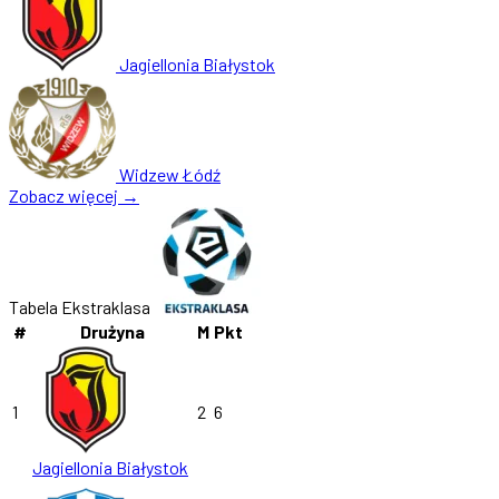
Jagiellonia Białystok
Widzew Łódź
Zobacz więcej →
Tabela Ekstraklasa
#
Drużyna
M
Pkt
1
2
6
Jagiellonia Białystok