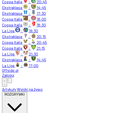
Coppa Italia
:
20:45
Ekstraklasa
:
14:45
Ekstraklasa
:
17:30
Coppa Italia
:
18:00
Coppa Italia
:
18:30
La Liga
:
19:30
Ekstraklasa
:
20:15
Coppa Italia
:
20:45
Coppa Italia
:
21:15
La Liga
:
21:30
Ekstraklasa
:
14:45
La Liga
:
17:00
Offside
.
pl
Zaloguj
Artykuły
Wyniki na żywo
ROZGRYWKI