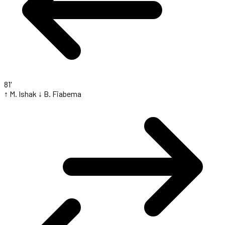
81'
↑ M. Ishak
↓ B. Fiabema