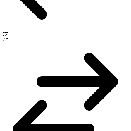
73'
77'