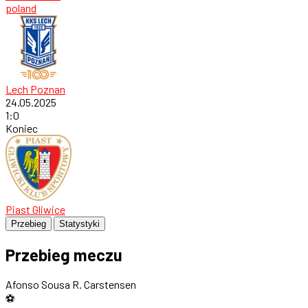
poland
Lech Poznan
24.05.2025
1
:
0
Koniec
Piast Gliwice
Przebieg
Statystyki
Przebieg meczu
Afonso Sousa
R. Carstensen
⚽