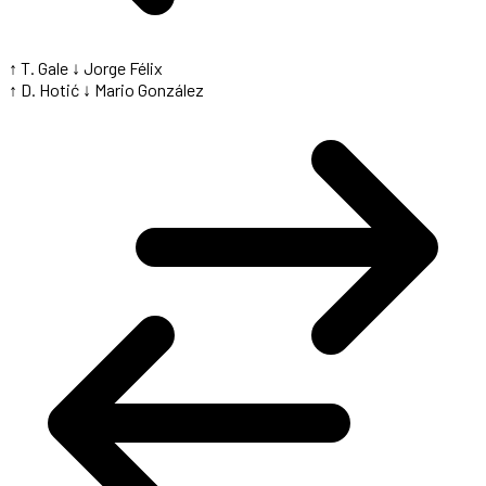
↑ T. Gale
↓ Jorge Félix
↑ D. Hotić
↓ Mario González