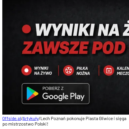
Offside.pl
/
Artykuły
/
Lech Poznań pokonuje Piasta Gliwice i sięga
po mistrzostwo Polski!