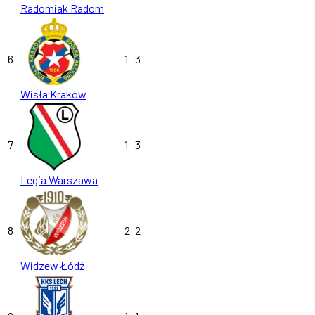
Radomiak Radom
6
1
3
Wisła Kraków
7
1
3
Legia Warszawa
8
2
2
Widzew Łódź