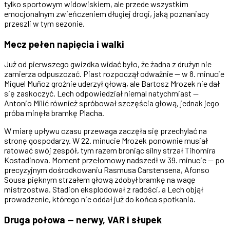
tylko sportowym widowiskiem, ale przede wszystkim
emocjonalnym zwieńczeniem długiej drogi, jaką poznaniacy
przeszli w tym sezonie.
Mecz pełen napięcia i walki
Już od pierwszego gwizdka widać było, że żadna z drużyn nie
zamierza odpuszczać. Piast rozpoczął odważnie — w 8. minucie
Miguel Muñoz groźnie uderzył głową, ale Bartosz Mrozek nie dał
się zaskoczyć. Lech odpowiedział niemal natychmiast —
Antonio Milić również spróbował szczęścia głową, jednak jego
próba minęła bramkę Placha.
W miarę upływu czasu przewaga zaczęła się przechylać na
stronę gospodarzy. W 22. minucie Mrozek ponownie musiał
ratować swój zespół, tym razem broniąc silny strzał Tihomira
Kostadinova. Moment przełomowy nadszedł w 39. minucie — po
precyzyjnym dośrodkowaniu Rasmusa Carstensena, Afonso
Sousa pięknym strzałem głową zdobył bramkę na wagę
mistrzostwa. Stadion eksplodował z radości, a Lech objął
prowadzenie, którego nie oddał już do końca spotkania.
Druga połowa — nerwy, VAR i słupek