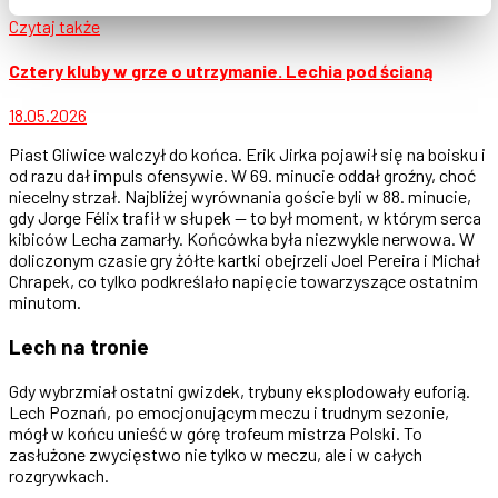
Czytaj także
Cztery kluby w grze o utrzymanie. Lechia pod ścianą
18.05.2026
Piast Gliwice walczył do końca. Erik Jirka pojawił się na boisku i
od razu dał impuls ofensywie. W 69. minucie oddał groźny, choć
niecelny strzał. Najbliżej wyrównania goście byli w 88. minucie,
gdy Jorge Félix trafił w słupek — to był moment, w którym serca
kibiców Lecha zamarły. Końcówka była niezwykle nerwowa. W
doliczonym czasie gry żółte kartki obejrzeli Joel Pereira i Michał
Chrapek, co tylko podkreślało napięcie towarzyszące ostatnim
minutom.
Lech na tronie
Gdy wybrzmiał ostatni gwizdek, trybuny eksplodowały euforią.
Lech Poznań, po emocjonującym meczu i trudnym sezonie,
mógł w końcu unieść w górę trofeum mistrza Polski. To
zasłużone zwycięstwo nie tylko w meczu, ale i w całych
rozgrywkach.