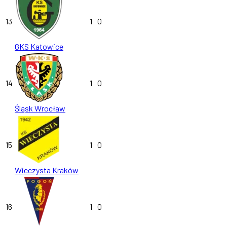
13
1
0
GKS Katowice
14
1
0
Śląsk Wrocław
15
1
0
Wieczysta Kraków
16
1
0