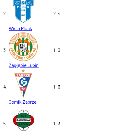
2
2
4
Wisla Plock
3
1
3
Zagłębie Lubin
4
1
3
Gornik Zabrze
5
1
3