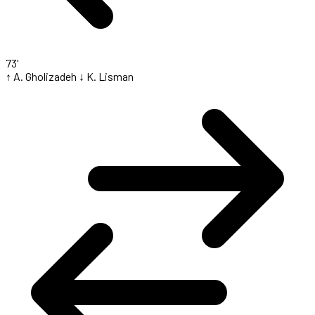
73'
↑ A. Gholizadeh
↓ K. Lisman