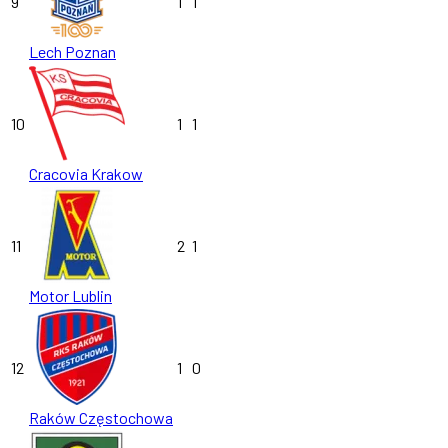
9
1
1
Lech Poznan
10
1
1
Cracovia Krakow
11
2
1
Motor Lublin
12
1
0
Raków Częstochowa