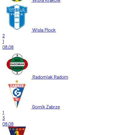
Wisla Plock
2
1
08.08
Radomiak Radom
Gornik Zabrze
1
3
08.08