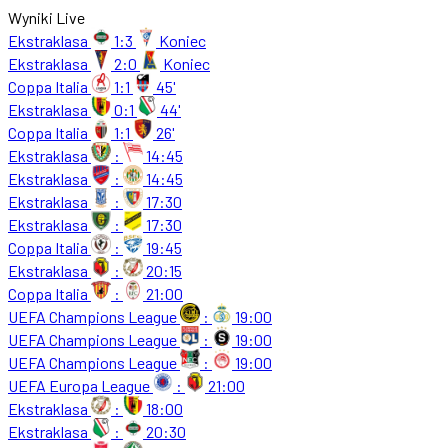
Wyniki Live
Ekstraklasa
1:3
Koniec
Ekstraklasa
2:0
Koniec
Coppa Italia
1:1
45'
Ekstraklasa
0:1
44'
Coppa Italia
1:1
26'
Ekstraklasa
:
14:45
Ekstraklasa
:
14:45
Ekstraklasa
:
17:30
Ekstraklasa
:
17:30
Coppa Italia
:
19:45
Ekstraklasa
:
20:15
Coppa Italia
:
21:00
UEFA Champions League
:
19:00
UEFA Champions League
:
19:00
UEFA Champions League
:
19:00
UEFA Europa League
:
21:00
Ekstraklasa
:
18:00
Ekstraklasa
:
20:30