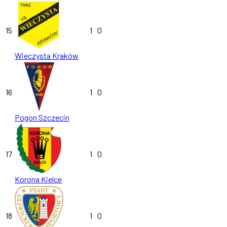
15
1
0
Wieczysta Kraków
16
1
0
Pogon Szczecin
17
1
0
Korona Kielce
18
1
0