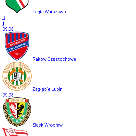
Legia Warszawa
0
1
09.08
Raków Częstochowa
Zagłębie Lubin
09.08
Śląsk Wrocław