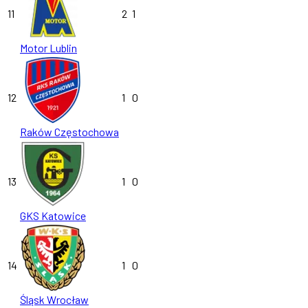
11
2
1
Motor Lublin
12
1
0
Raków Częstochowa
13
1
0
GKS Katowice
14
1
0
Śląsk Wrocław