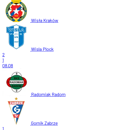
Wisła Kraków
Wisla Plock
2
1
08.08
Radomiak Radom
Gornik Zabrze
1