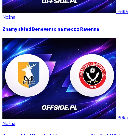
Piłka
Nożna
Znamy skład Benevento na mecz z Ravenna
Piłka
Nożna