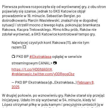
Pierwsza połowa rozpoczęła się od wyrównanej gry, z obu stron
pojawiały się szanse, jednak to GKS Katowice objął
prowadzenie w 19. minucie. Sebastian Bergier, po
dośrodkowaniu Marcin Wasielewski, znalazł się w dogodnej
sytuacji i strzelił mocno z lewego kąta, pokonując bramkarza
Rakowa, Kacpra Trelowskiego. Mimo kilku prób, Raków nie
zdołał wyrównać, a GKS Katowice kontrolował tempo gry.
Najwięcej czystych kont Rakowa (11), ale nie tym
razem 💥
📺 PKO BP
#Ekstraklasa
oglądaj w serwisie
streamingowym CANAL+ 📷
https://t.co/HDGfdAGitK
#reklama
pic.twitter.com/y0ORgopCbz
— PKO BP Ekstraklasa (@_Ekstraklasa_)
February 8,
2025
W drugiej połowie, po wznowieniu gry, Raków starał się przejąć
inicjatywę. Udało im się wyrównać w 54. minucie, kiedy Ivi
López otrzymał piłkę w polu karnym i precyzyjnie umieścił ją w