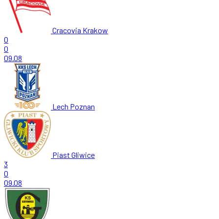
Cracovia Krakow
0
0
09.08
Lech Poznan
Piast Gliwice
3
0
09.08