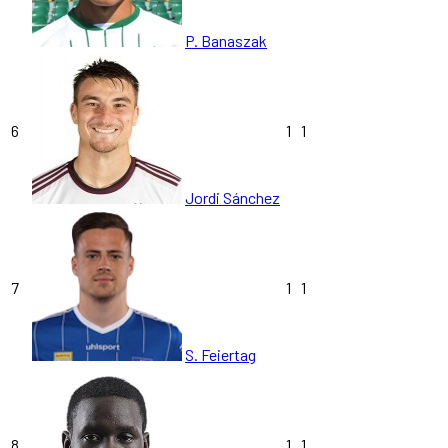
P. Banaszak
6
1
1
Jordi Sánchez
7
1
1
S. Feiertag
8
1
1