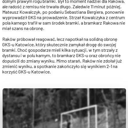
dolnym prawym rogu bramki. Był to moment nadziei dla Rakowa,
ale radość z remisu nie trwała długo. Zaledwie 11 minut później,
Mateusz Kowalczyk, po podaniu Sebastiana Bergiera, ponownie
wyprowadził GKS na prowadzenie. Strzał Kowalczyka z centrum
pola karnego trafił w sam środek bramki, a bramkarz Rakowa nie
miał szans na obronę.
Raków próbował reagować, lecz napotkał na solidną obronę
GKS-u Katowice, który skutecznie zamykał drogę do swojej
bramki. Choć gospodarze mieli kilka sytuacji, w tym strzały z
dystansu i w polu karnym, to bramkarz GKS-u oraz obrońcy nie
dopuścili do zmiany wyniku. Mimo starań, Raków nie zdołał już
zmienić wyniku, a spotkanie zakończyło się wynikiem 2-1 na
korzyść GKS-u Katowice.