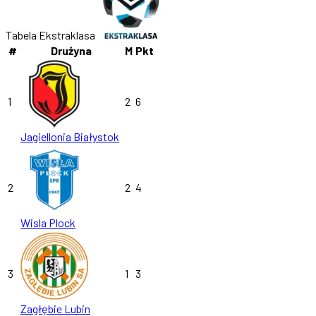
Tabela Ekstraklasa
#
Drużyna
M
Pkt
1
2
6
Jagiellonia Białystok
2
2
4
Wisla Plock
3
1
3
Zagłębie Lubin