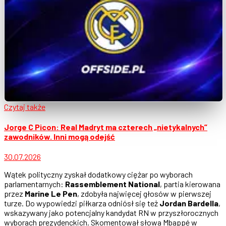
Czytaj także
Jorge C Picon: Real Madryt ma czterech „nietykalnych”
zawodników. Inni mogą odejść
30.07.2026
Wątek polityczny zyskał dodatkowy ciężar po wyborach
parlamentarnych:
Rassemblement National
, partia kierowana
przez
Marine Le Pen
, zdobyła najwięcej głosów w pierwszej
turze. Do wypowiedzi piłkarza odniósł się też
Jordan Bardella
,
wskazywany jako potencjalny kandydat RN w przyszłorocznych
wyborach prezydenckich. Skomentował słowa Mbappé w