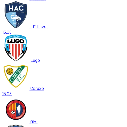
LE Havre
15.08
Lugo
Coruxo
15.08
Olot