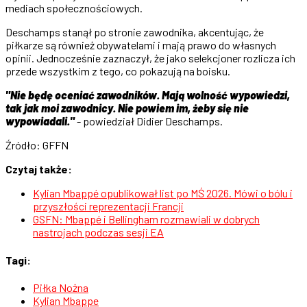
mediach społecznościowych.
Deschamps stanął po stronie zawodnika, akcentując, że
piłkarze są również obywatelami i mają prawo do własnych
opinii. Jednocześnie zaznaczył, że jako selekcjoner rozlicza ich
przede wszystkim z tego, co pokazują na boisku.
"Nie będę oceniać zawodników. Mają wolność wypowiedzi,
tak jak moi zawodnicy. Nie powiem im, żeby się nie
wypowiadali."
- powiedział Didier Deschamps.
Źródło: GFFN
Czytaj także:
Kylian Mbappé opublikował list po MŚ 2026. Mówi o bólu i
przyszłości reprezentacji Francji
GSFN: Mbappé i Bellingham rozmawiali w dobrych
nastrojach podczas sesji EA
Tagi:
Piłka Nożna
Kylian Mbappe