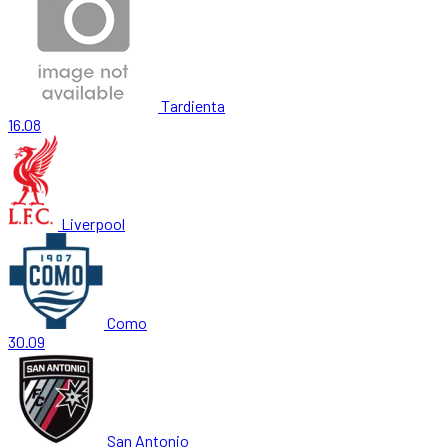
Tardienta
16.08
Liverpool
Como
30.09
San Antonio