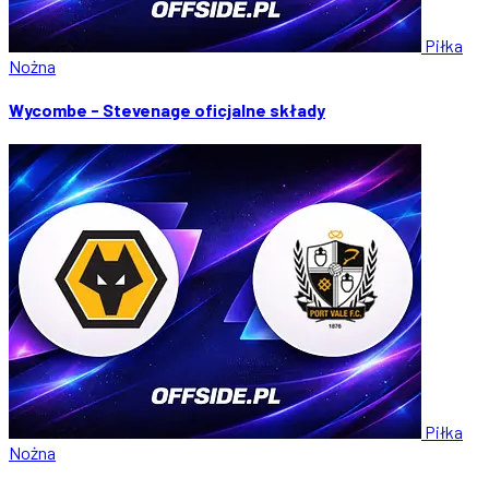
Piłka
Nożna
Wycombe - Stevenage oficjalne składy
Piłka
Nożna