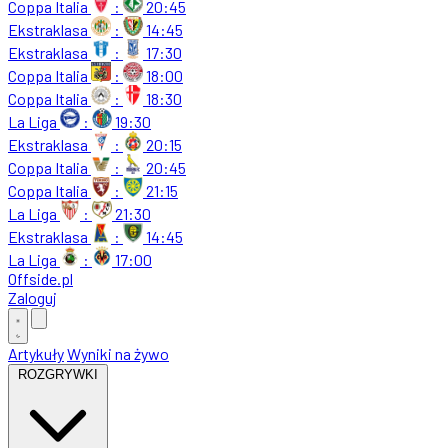
Coppa Italia
:
20:45
Ekstraklasa
:
14:45
Ekstraklasa
:
17:30
Coppa Italia
:
18:00
Coppa Italia
:
18:30
La Liga
:
19:30
Ekstraklasa
:
20:15
Coppa Italia
:
20:45
Coppa Italia
:
21:15
La Liga
:
21:30
Ekstraklasa
:
14:45
La Liga
:
17:00
Offside
.
pl
Zaloguj
Artykuły
Wyniki na żywo
ROZGRYWKI