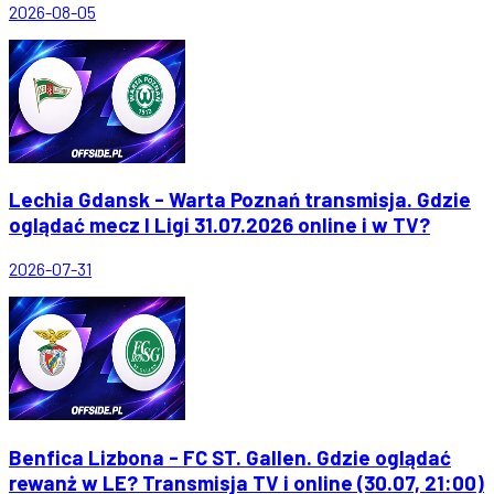
2026-08-05
Lechia Gdansk - Warta Poznań transmisja. Gdzie
oglądać mecz I Ligi 31.07.2026 online i w TV?
2026-07-31
Benfica Lizbona - FC ST. Gallen. Gdzie oglądać
rewanż w LE? Transmisja TV i online (30.07, 21:00)