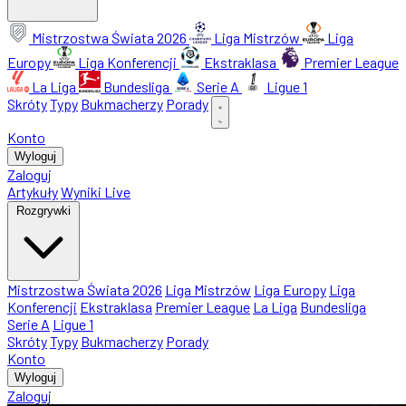
Mistrzostwa Świata 2026
Liga Mistrzów
Liga
Europy
Liga Konferencji
Ekstraklasa
Premier League
La Liga
Bundesliga
Serie A
Ligue 1
Skróty
Typy
Bukmacherzy
Porady
Konto
Wyloguj
Zaloguj
Artykuły
Wyniki Live
Rozgrywki
Mistrzostwa Świata 2026
Liga Mistrzów
Liga Europy
Liga
Konferencji
Ekstraklasa
Premier League
La Liga
Bundesliga
Serie A
Ligue 1
Skróty
Typy
Bukmacherzy
Porady
Konto
Wyloguj
Zaloguj