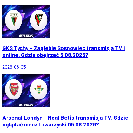
GKS Tychy – Zaglebie Sosnowiec transmisja TV i
online. Gdzie obejrzeć 5.08.2026?
2026-08-05
Arsenal Londyn – Real Betis transmisja TV. Gdzie
oglądać mecz towarzyski 05.08.2026?