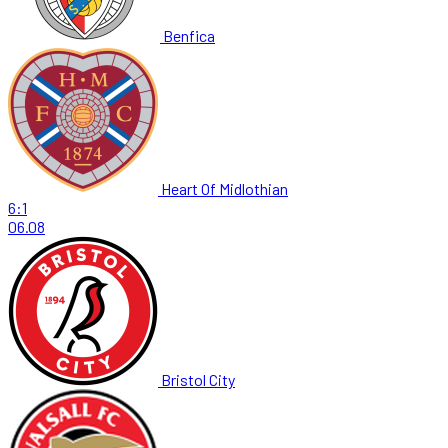
Benfica
Heart Of Midlothian
6:1
06.08
Bristol City