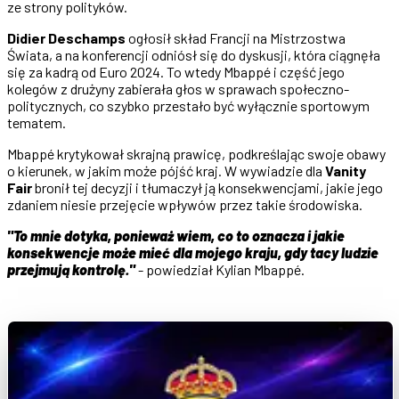
ze strony polityków.
Didier Deschamps
ogłosił skład Francji na Mistrzostwa
Świata, a na konferencji odniósł się do dyskusji, która ciągnęła
się za kadrą od Euro 2024. To wtedy Mbappé i część jego
kolegów z drużyny zabierała głos w sprawach społeczno-
politycznych, co szybko przestało być wyłącznie sportowym
tematem.
Mbappé krytykował skrajną prawicę, podkreślając swoje obawy
o kierunek, w jakim może pójść kraj. W wywiadzie dla
Vanity
Fair
bronił tej decyzji i tłumaczył ją konsekwencjami, jakie jego
zdaniem niesie przejęcie wpływów przez takie środowiska.
"To mnie dotyka, ponieważ wiem, co to oznacza i jakie
konsekwencje może mieć dla mojego kraju, gdy tacy ludzie
przejmują kontrolę."
- powiedział Kylian Mbappé.