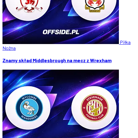
Piłka
Nożna
Znamy skład Middlesbrough na mecz z Wrexham