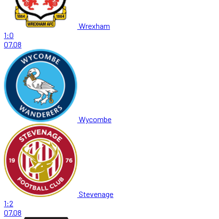
Wrexham
1:0
07.08
Wycombe
Stevenage
1:2
07.08