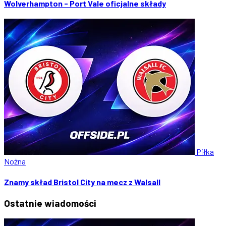
Wolverhampton - Port Vale oficjalne składy
Piłka
Nożna
Znamy skład Bristol City na mecz z Walsall
Ostatnie
wiadomości