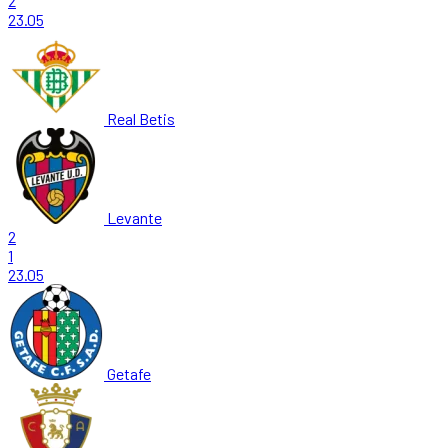
2
23.05
Real Betis
Levante
2
1
23.05
Getafe