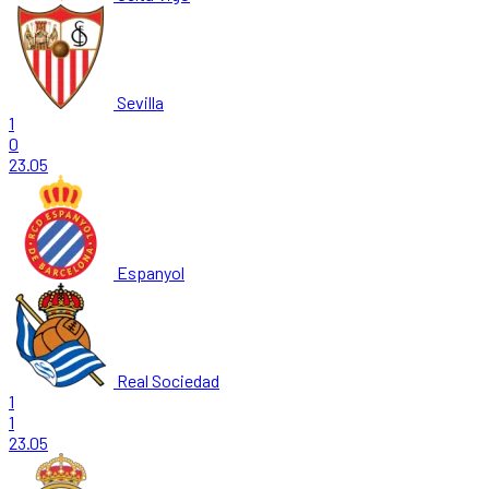
Sevilla
1
0
23.05
Espanyol
Real Sociedad
1
1
23.05