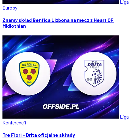
Liga
Europy
Znamy skład Benfica Lizbona na mecz z Heart OF
Midlothian
Liga
Konferencji
Tre Fiori - Drita oficjalne składy