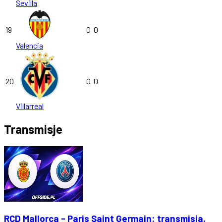
Sevilla
19
0
0
Valencia
20
0
0
Villarreal
Transmisje
RCD Mallorca - Paris Saint Germain: transmisja,