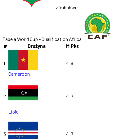
Zimbabwe
Tabela World Cup - Qualification Africa
#
Drużyna
M
Pkt
1
4
8
Cameroon
2
4
7
Libia
3
4
7