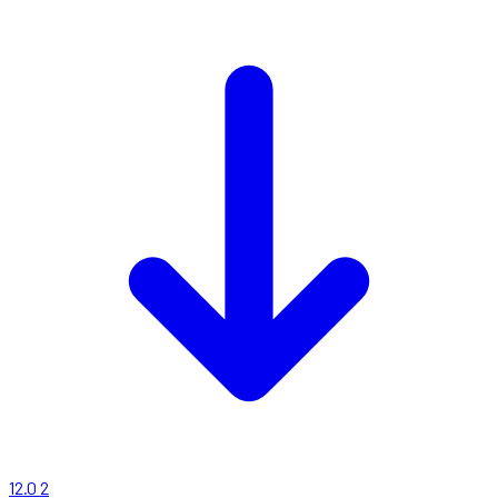
12.0
2