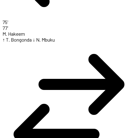
75'
77'
M. Hakeem
↑ T. Bongonda
↓ N. Mbuku