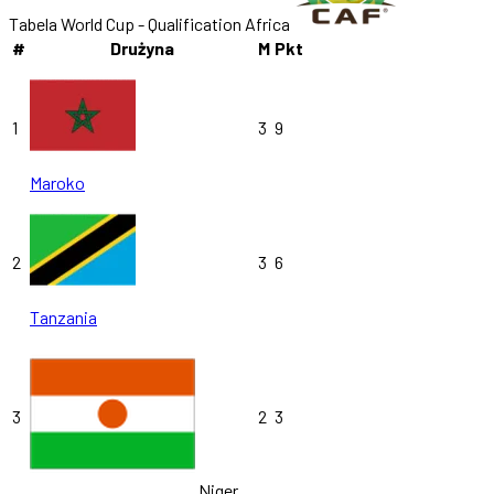
Tabela World Cup - Qualification Africa
#
Drużyna
M
Pkt
1
3
9
Maroko
2
3
6
Tanzania
3
2
3
Niger