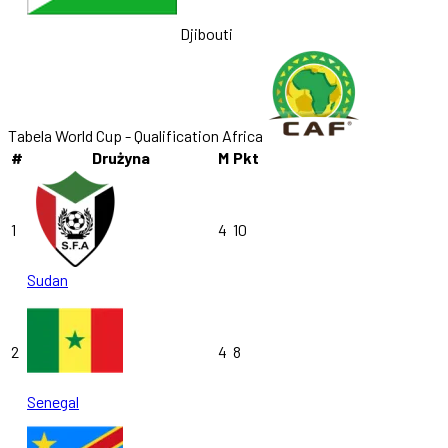
Djibouti
Tabela World Cup - Qualification Africa
#
Drużyna
M
Pkt
1
4
10
Sudan
2
4
8
Senegal