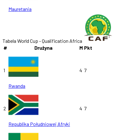
Mauretania
Tabela World Cup - Qualification Africa
#
Drużyna
M
Pkt
1
4
7
Rwanda
2
4
7
Republika Południowej Afryki