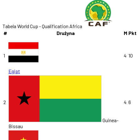
Tabela World Cup - Qualification Africa
#
Drużyna
M
Pkt
1
4
10
Egipt
2
4
6
Guinea-
Bissau