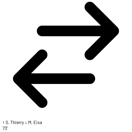
↑ S. Thierry
↓ M. Eisa
73'