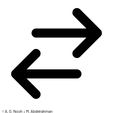
↑ A. G. Nooh
↓ M. Abdelrahman