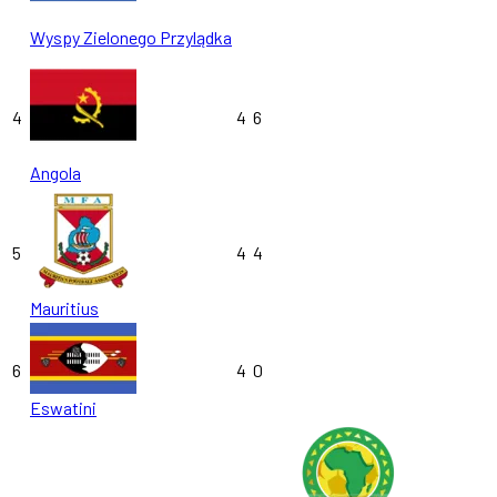
Wyspy Zielonego Przylądka
4
4
6
Angola
5
4
4
Mauritius
6
4
0
Eswatini