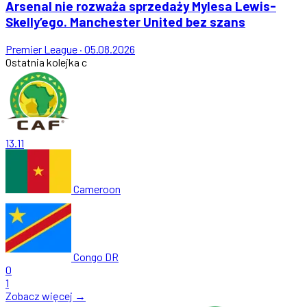
Arsenal nie rozważa sprzedaży Mylesa Lewis-
Skelly’ego. Manchester United bez szans
Premier League
·
05.08.2026
Ostatnia kolejka
c
13.11
Cameroon
Congo DR
0
1
Zobacz więcej →