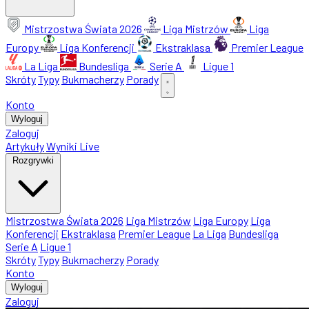
Mistrzostwa Świata 2026
Liga Mistrzów
Liga
Europy
Liga Konferencji
Ekstraklasa
Premier League
La Liga
Bundesliga
Serie A
Ligue 1
Skróty
Typy
Bukmacherzy
Porady
Konto
Wyloguj
Zaloguj
Artykuły
Wyniki Live
Rozgrywki
Mistrzostwa Świata 2026
Liga Mistrzów
Liga Europy
Liga
Konferencji
Ekstraklasa
Premier League
La Liga
Bundesliga
Serie A
Ligue 1
Skróty
Typy
Bukmacherzy
Porady
Konto
Wyloguj
Zaloguj