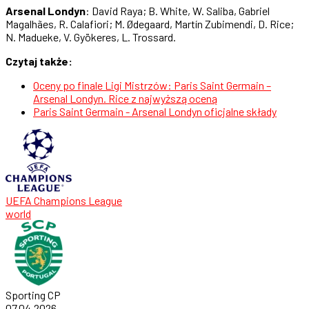
Arsenal Londyn
: David Raya; B. White, W. Saliba, Gabriel
Magalhães, R. Calafiori; M. Ødegaard, Martín Zubimendi, D. Rice;
N. Madueke, V. Gyökeres, L. Trossard.
Czytaj także:
Oceny po finale Ligi Mistrzów: Paris Saint Germain –
Arsenal Londyn. Rice z najwyższą oceną
Paris Saint Germain - Arsenal Londyn oficjalne składy
UEFA Champions League
world
Sporting CP
07.04.2026