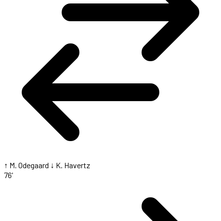
↑ M. Odegaard
↓ K. Havertz
76'