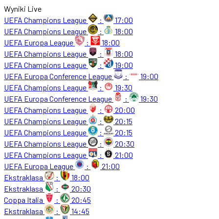
Wyniki Live
UEFA Champions League
:
17:00
UEFA Champions League
:
18:00
UEFA Europa League
:
18:00
UEFA Champions League
:
18:00
UEFA Champions League
:
19:00
UEFA Europa Conference League
:
19:00
UEFA Champions League
:
19:30
UEFA Europa Conference League
:
19:30
UEFA Champions League
:
20:00
UEFA Champions League
:
20:15
UEFA Champions League
:
20:15
UEFA Champions League
:
20:30
UEFA Champions League
:
21:00
UEFA Europa League
:
21:00
Ekstraklasa
:
18:00
Ekstraklasa
:
20:30
Coppa Italia
:
20:45
Ekstraklasa
:
14:45