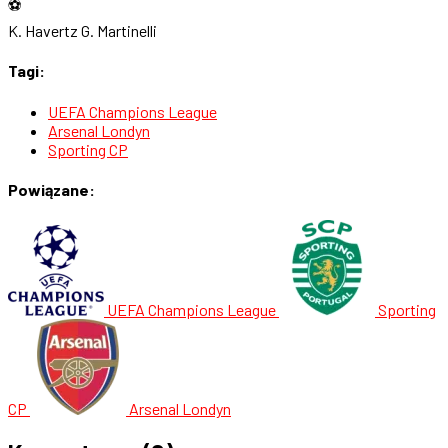
⚽
K. Havertz
G. Martinelli
Tagi:
UEFA Champions League
Arsenal Londyn
Sporting CP
Powiązane:
UEFA Champions League
Sporting
CP
Arsenal Londyn