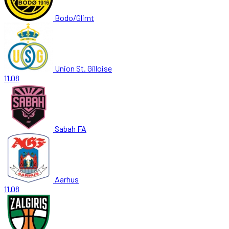
Bodo/Glimt
Union St. Gilloise
11.08
Sabah FA
Aarhus
11.08