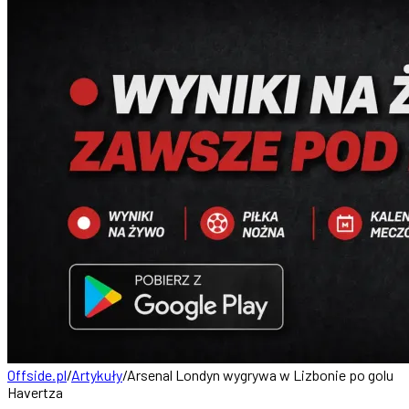
Offside.pl
/
Artykuły
/
Arsenal Londyn wygrywa w Lizbonie po golu
Havertza