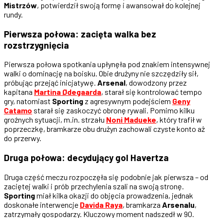
Mistrzów
, potwierdził swoją formę i awansował do kolejnej
rundy.
Pierwsza połowa: zacięta walka bez
rozstrzygnięcia
Pierwsza połowa spotkania upłynęła pod znakiem intensywnej
walki o dominację na boisku. Obie drużyny nie szczędziły sił,
próbując przejąć inicjatywę.
Arsenal
, dowodzony przez
kapitana
Martina Ødegaarda
, starał się kontrolować tempo
gry, natomiast
Sporting
z agresywnym podejściem
Geny
Catamo
starał się zaskoczyć obronę rywali. Pomimo kilku
groźnych sytuacji, m.in. strzału
Noni Madueke
, który trafił w
poprzeczkę, bramkarze obu drużyn zachowali czyste konto aż
do przerwy.
Druga połowa: decydujący gol
Havertza
Druga część meczu rozpoczęła się podobnie jak pierwsza – od
zaciętej walki i prób przechylenia szali na swoją stronę.
Sporting
miał kilka okazji do objęcia prowadzenia, jednak
doskonałe interwencje
Davida Raya
, bramkarza
Arsenalu
,
zatrzymały gospodarzy. Kluczowy moment nadszedł w 90.