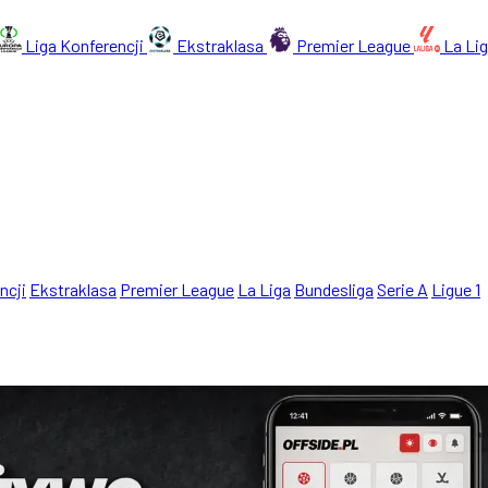
Liga Konferencji
Ekstraklasa
Premier League
La Li
ncji
Ekstraklasa
Premier League
La Liga
Bundesliga
Serie A
Ligue 1