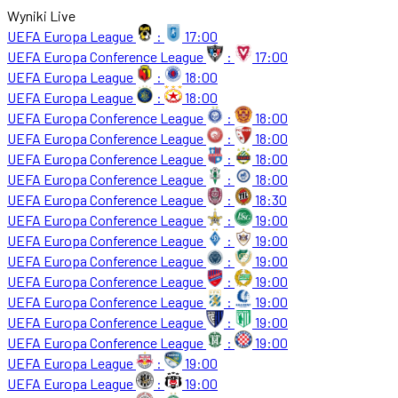
Wyniki Live
UEFA Europa League
:
17:00
UEFA Europa Conference League
:
17:00
UEFA Europa League
:
18:00
UEFA Europa League
:
18:00
UEFA Europa Conference League
:
18:00
UEFA Europa Conference League
:
18:00
UEFA Europa Conference League
:
18:00
UEFA Europa Conference League
:
18:00
UEFA Europa Conference League
:
18:30
UEFA Europa Conference League
:
19:00
UEFA Europa Conference League
:
19:00
UEFA Europa Conference League
:
19:00
UEFA Europa Conference League
:
19:00
UEFA Europa Conference League
:
19:00
UEFA Europa Conference League
:
19:00
UEFA Europa Conference League
:
19:00
UEFA Europa League
:
19:00
UEFA Europa League
:
19:00