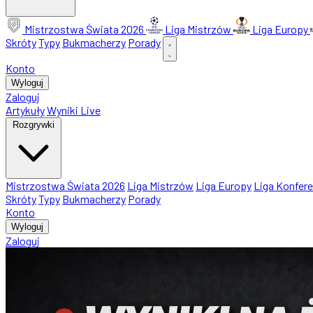
Mistrzostwa Świata 2026
Liga Mistrzów
Liga Europy
Skróty
Typy
Bukmacherzy
Porady
Konto
Wyloguj
Zaloguj
Artykuły
Wyniki Live
Rozgrywki
Mistrzostwa Świata 2026
Liga Mistrzów
Liga Europy
Liga Konfere
Skróty
Typy
Bukmacherzy
Porady
Konto
Wyloguj
Zaloguj