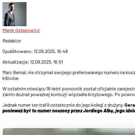
Marek Ostapowicz
Redaktor
Opublikowano:
12.09.2025, 16:48
Aktualizacja:
12.09.2025, 16:51
Marc Bernal, nie otrzymał swojego preferowanego numeru na kos
kibiców.
W ostatnim miesiącu 18-letni pomocnik został oficjalnie zarejes
zanim doznał poważnej kontuzji więzadła krzyżowego. Po powrocie
Jednak numer ten trafił ostatecznie do jego kolegi z drużyny,
Gera
ponieważ był to numer noszony przez Jordiego Albę, jego idol