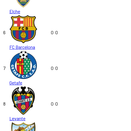
Elche
6
0
0
FC Barcelona
7
0
0
Getafe
8
0
0
Levante