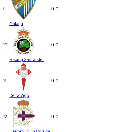
9
0
0
Malaga
10
0
0
Racing Santander
11
0
0
Celta Vigo
12
0
0
Deportivo La Coruna