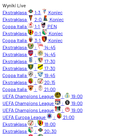
Wyniki Live
Ekstraklasa
1:3
Koniec
Ekstraklasa
2:0
Koniec
Coppa Italia
1:1
PEN
Ekstraklasa
0:1
Koniec
Coppa Italia
3:1
Koniec
Ekstraklasa
:
14:45
Ekstraklasa
:
14:45
Ekstraklasa
:
17:30
Ekstraklasa
:
17:30
Coppa Italia
:
19:45
Ekstraklasa
:
20:15
Coppa Italia
:
21:00
UEFA Champions League
:
19:00
UEFA Champions League
:
19:00
UEFA Champions League
:
19:00
UEFA Europa League
:
21:00
Ekstraklasa
:
18:00
Ekstraklasa
:
20:30