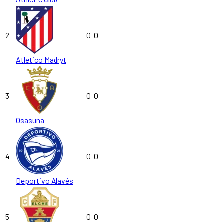
2
0
0
Atletico Madryt
3
0
0
Osasuna
4
0
0
Deportivo Alavés
5
0
0