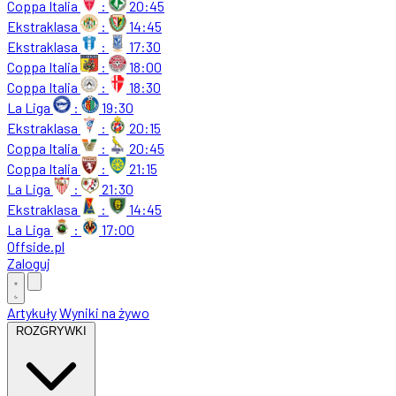
Coppa Italia
:
20:45
Ekstraklasa
:
14:45
Ekstraklasa
:
17:30
Coppa Italia
:
18:00
Coppa Italia
:
18:30
La Liga
:
19:30
Ekstraklasa
:
20:15
Coppa Italia
:
20:45
Coppa Italia
:
21:15
La Liga
:
21:30
Ekstraklasa
:
14:45
La Liga
:
17:00
Offside
.
pl
Zaloguj
Artykuły
Wyniki na żywo
ROZGRYWKI