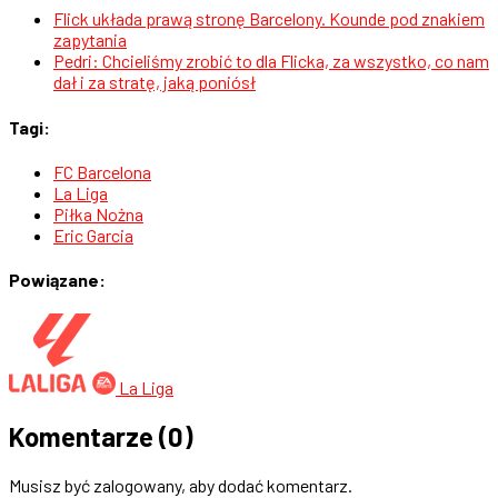
Flick układa prawą stronę Barcelony. Kounde pod znakiem
zapytania
Pedri: Chcieliśmy zrobić to dla Flicka, za wszystko, co nam
dał i za stratę, jaką poniósł
Tagi:
FC Barcelona
La Liga
Piłka Nożna
Eric Garcia
Powiązane:
La Liga
Komentarze
(0)
Musisz być zalogowany, aby dodać komentarz.