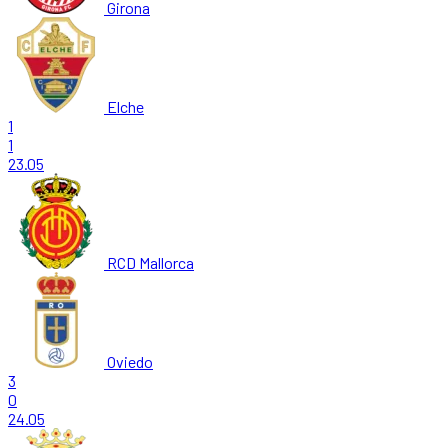
Girona
Elche
1
1
23.05
RCD Mallorca
Oviedo
3
0
24.05