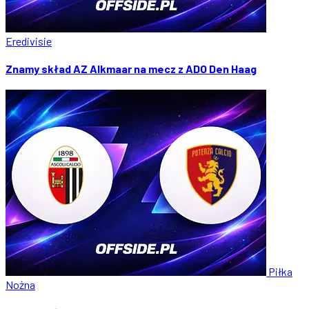
Eredivisie
Znamy skład AZ Alkmaar na mecz z ADO Den Haag
Piłka
Nożna