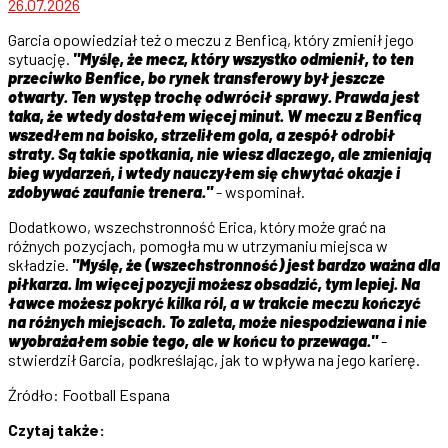
26.07.2026
Garcia opowiedział też o meczu z Benficą, który zmienił jego
sytuację.
"Myślę, że mecz, który wszystko odmienił, to ten
przeciwko Benfice, bo rynek transferowy był jeszcze
otwarty. Ten występ trochę odwrócił sprawy. Prawda jest
taka, że wtedy dostałem więcej minut. W meczu z Benficą
wszedłem na boisko, strzeliłem gola, a zespół odrobił
straty. Są takie spotkania, nie wiesz dlaczego, ale zmieniają
bieg wydarzeń, i wtedy nauczyłem się chwytać okazje i
zdobywać zaufanie trenera."
- wspominał.
Dodatkowo, wszechstronność Erica, który może grać na
różnych pozycjach, pomogła mu w utrzymaniu miejsca w
składzie.
"Myślę, że (wszechstronność) jest bardzo ważna dla
piłkarza. Im więcej pozycji możesz obsadzić, tym lepiej. Na
ławce możesz pokryć kilka ról, a w trakcie meczu kończyć
na różnych miejscach. To zaleta, może niespodziewana i nie
wyobrażałem sobie tego, ale w końcu to przewaga."
-
stwierdził Garcia, podkreślając, jak to wpływa na jego karierę.
Źródło: Football Espana
Czytaj także: