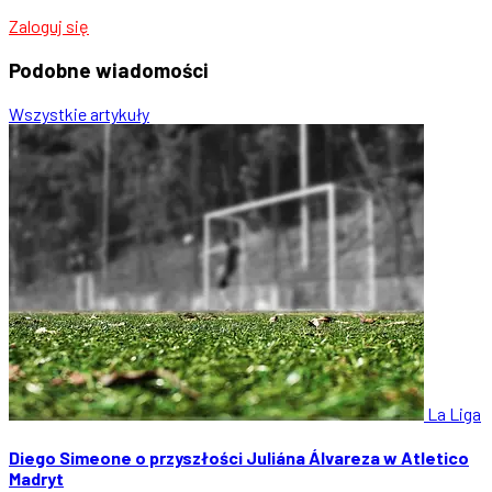
Zaloguj się
Podobne
wiadomości
Wszystkie artykuły
La Liga
Diego Simeone o przyszłości Juliána Álvareza w Atletico
Madryt