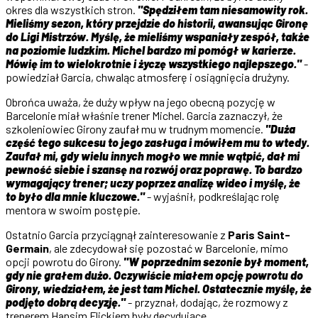
okres dla wszystkich stron.
"Spędziłem tam niesamowity rok.
Mieliśmy sezon, który przejdzie do historii, awansując Gironę
do Ligi Mistrzów. Myślę, że mieliśmy wspaniały zespół, także
na poziomie ludzkim. Michel bardzo mi pomógł w karierze.
Mówię im to wielokrotnie i życzę wszystkiego najlepszego."
-
powiedział Garcia, chwaląc atmosferę i osiągnięcia drużyny.
Obrońca uważa, że duży wpływ na jego obecną pozycję w
Barcelonie miał właśnie trener Michel. Garcia zaznaczył, że
szkoleniowiec Girony zaufał mu w trudnym momencie.
"Duża
część tego sukcesu to jego zasługa i mówiłem mu to wtedy.
Zaufał mi, gdy wielu innych mogło we mnie wątpić, dał mi
pewność siebie i szansę na rozwój oraz poprawę. To bardzo
wymagający trener; uczy poprzez analizę wideo i myślę, że
to było dla mnie kluczowe."
- wyjaśnił, podkreślając rolę
mentora w swoim postępie.
Ostatnio Garcia przyciągnął zainteresowanie z
Paris Saint-
Germain
, ale zdecydował się pozostać w Barcelonie, mimo
opcji powrotu do Girony.
"W poprzednim sezonie był moment,
gdy nie grałem dużo. Oczywiście miałem opcję powrotu do
Girony, wiedziałem, że jest tam Michel. Ostatecznie myślę, że
podjęto dobrą decyzję."
- przyznał, dodając, że rozmowy z
trenerem Hansim Flickiem były decydujące.