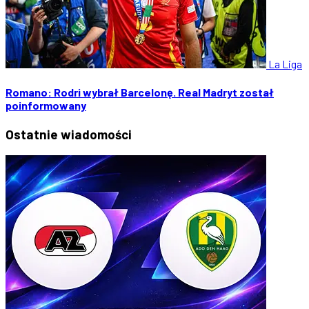
La Liga
Romano: Rodri wybrał Barcelonę. Real Madryt został
poinformowany
Ostatnie
wiadomości