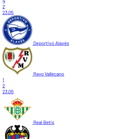
4
2
23.05
Deportivo Alavés
Rayo Vallecano
1
2
23.05
Real Betis