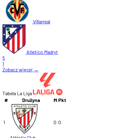
Villarreal
Atletico Madryt
5
1
Zobacz więcej →
Tabela La Liga
#
Drużyna
M
Pkt
1
0
0
Athletic Club