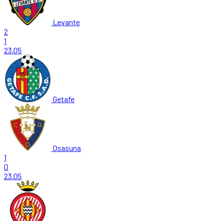
Levante
2
1
23.05
Getafe
Osasuna
1
0
23.05