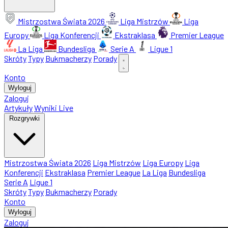
Mistrzostwa Świata 2026
Liga Mistrzów
Liga
Europy
Liga Konferencji
Ekstraklasa
Premier League
La Liga
Bundesliga
Serie A
Ligue 1
Skróty
Typy
Bukmacherzy
Porady
Konto
Wyloguj
Zaloguj
Artykuły
Wyniki Live
Rozgrywki
Mistrzostwa Świata 2026
Liga Mistrzów
Liga Europy
Liga
Konferencji
Ekstraklasa
Premier League
La Liga
Bundesliga
Serie A
Ligue 1
Skróty
Typy
Bukmacherzy
Porady
Konto
Wyloguj
Zaloguj