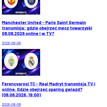
Manchester United - Paris Saint Germain
transmisja: gdzie obejrzeć mecz towarzyski
08.08.2026 online i w TV?
2026-08-08
Ferencvarosi TC - Real Madryt transmisja TV i
online. Gdzie obejrzeć sparing gwiazd?
(08.08.2026, 19:00)
2026-08-08