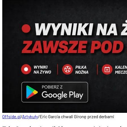
Offside.pl
/
Artykuły
/
Eric Garcia chwali Gironę przed derbami