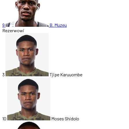
9
B. Muzeu
Rezerwowi
3
Tjipe Karuuombe
10
Moses Shidolo