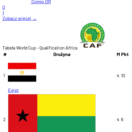
Congo DR
0
1
Zobacz więcej →
Tabela World Cup - Qualification Africa
#
Drużyna
M
Pkt
1
4
10
Egipt
2
4
6