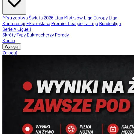
Mistrzostwa Świata 2026
Liga Mistrzów
Liga Europy
Liga
Konferencji
Ekstraklasa
Premier League
La Liga
Bundesliga
Serie A
Ligue 1
Skróty
Typy
Bukmacherzy
Porady
Konto
Wyloguj
Zaloguj