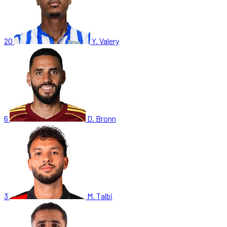
20
Y. Valery
6
D. Bronn
3
M. Talbi