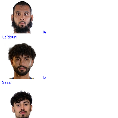
14
Laïdouni
13
Sassi