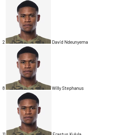
2
David Ndeunyema
8
Willy Stephanus
11
Erastus Kulula