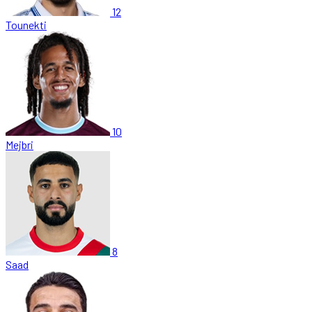
12
Tounekti
10
Mejbri
8
Saad