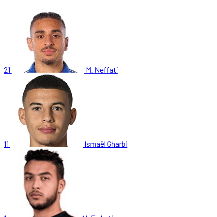
21
M. Neffati
11
Ismaël Gharbi