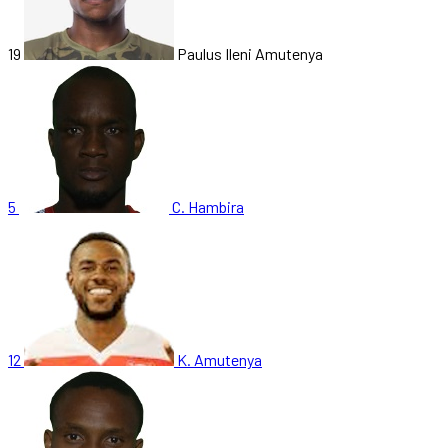
19
Paulus Ileni Amutenya
5
C. Hambira
12
K. Amutenya