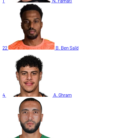
1
N. Farhati
22
B. Ben Saïd
4
A. Ghram