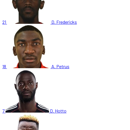
21
D. Fredericks
18
A. Petrus
7
D. Hotto