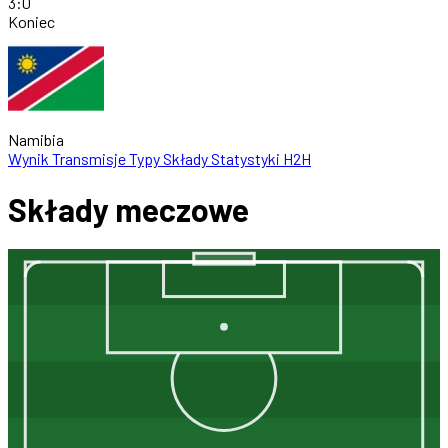
3
:
0
Koniec
Namibia
Wynik
Transmisje
Typy
Składy
Statystyki
H2H
Składy meczowe