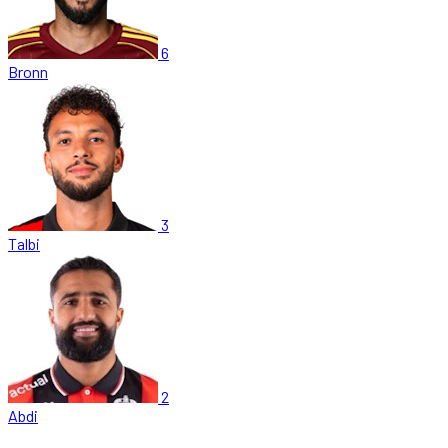
6
Bronn
3
Talbi
2
Abdi