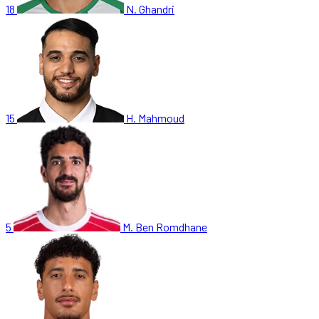
18
N. Ghandri
15
H. Mahmoud
5
M. Ben Romdhane