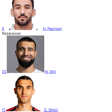
9
H. Mastouri
Rezerwowi
23
N. Sliti
17
E. Skhiri