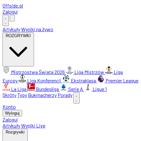
Offside
.
pl
Zaloguj
Artykuły
Wyniki na żywo
ROZGRYWKI
Mistrzostwa Świata 2026
Liga Mistrzów
Liga
Europy
Liga Konferencji
Ekstraklasa
Premier League
La Liga
Bundesliga
Serie A
Ligue 1
Skróty
Typy
Bukmacherzy
Porady
Konto
Wyloguj
Zaloguj
Artykuły
Wyniki Live
Rozgrywki