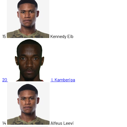
15
Kennedy Eib
20
I. Kamberipa
14
Alfeus Leevi