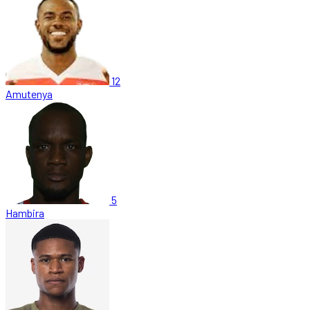
12
Amutenya
5
Hambira