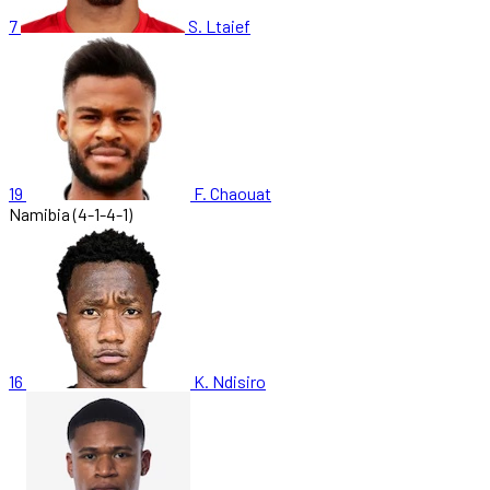
7
S. Ltaief
19
F. Chaouat
Namibia
(4-1-4-1)
16
K. Ndisiro