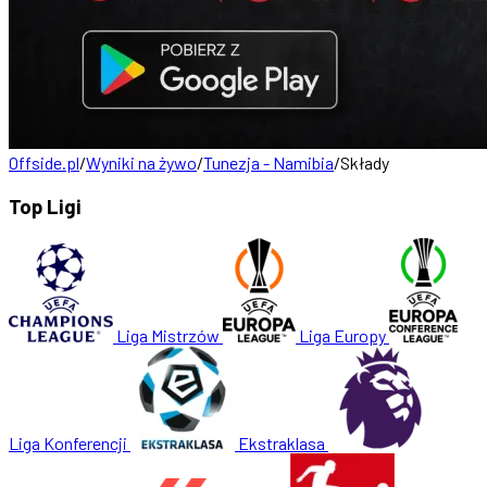
Offside.pl
/
Wyniki na żywo
/
Tunezja - Namibia
/
Składy
Top Ligi
Liga Mistrzów
Liga Europy
Liga Konferencji
Ekstraklasa