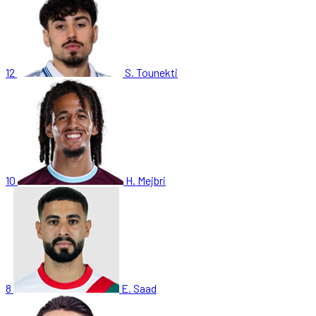
12
S. Tounekti
10
H. Mejbri
8
E. Saad