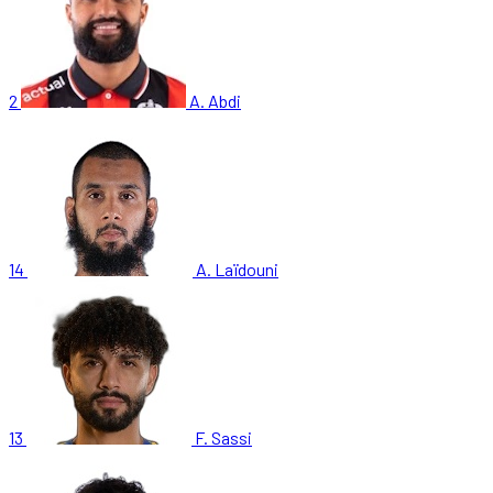
2
A. Abdi
14
A. Laïdouni
13
F. Sassi