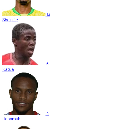
13
Shalulile
6
Katua
4
Hanamub