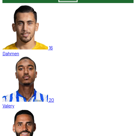
16
Dahmen
20
Valery