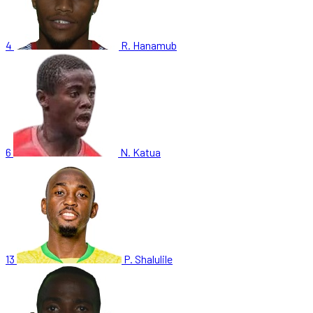
4
R. Hanamub
6
N. Katua
13
P. Shalulile