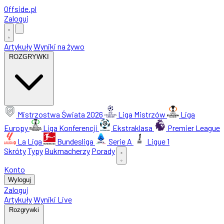
Offside
.
pl
Zaloguj
Artykuły
Wyniki na żywo
ROZGRYWKI
Mistrzostwa Świata 2026
Liga Mistrzów
Liga
Europy
Liga Konferencji
Ekstraklasa
Premier League
La Liga
Bundesliga
Serie A
Ligue 1
Skróty
Typy
Bukmacherzy
Porady
Konto
Wyloguj
Zaloguj
Artykuły
Wyniki Live
Rozgrywki