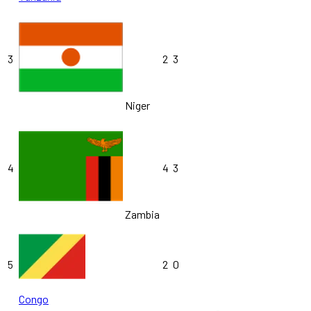
3
2
3
Niger
4
4
3
Zambia
5
2
0
Congo