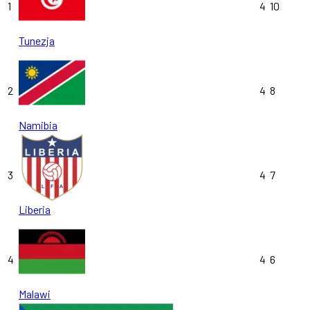
1
4
10
Tunezja
2
4
8
Namibia
3
4
7
Liberia
4
4
6
Malawi