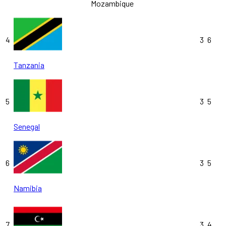
Mozambique
4
3
6
Tanzania
5
3
5
Senegal
6
3
5
Namibia
7
3
4