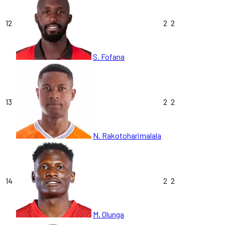
12
2
2
S. Fofana
13
2
2
N. Rakotoharimalala
14
2
2
M. Olunga