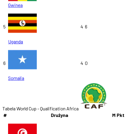
Gwinea
5
4
6
Uganda
6
4
0
Somalia
Tabela World Cup - Qualification Africa
#
Drużyna
M
Pkt