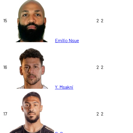
15
2
2
Emilio Nsue
16
2
2
Y. Msakni
17
2
2