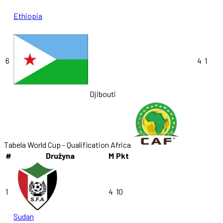
Ethiopia
6
4
1
Djibouti
Tabela World Cup - Qualification Africa
#
Drużyna
M
Pkt
1
4
10
Sudan