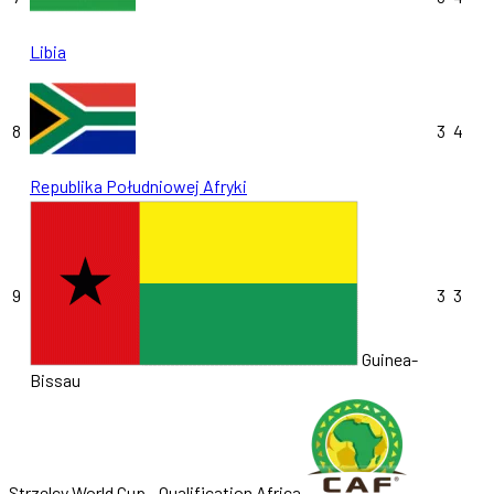
Libia
8
3
4
Republika Południowej Afryki
9
3
3
Guinea-
Bissau
Strzelcy World Cup - Qualification Africa