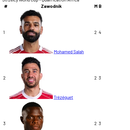
#
Zawodnik
M
B
1
2
4
Mohamed Salah
2
2
3
Trézéguet
3
2
3