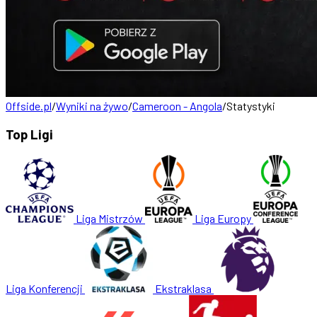
Offside.pl
/
Wyniki na żywo
/
Cameroon - Angola
/
Statystyki
Top Ligi
Liga Mistrzów
Liga Europy
Liga Konferencji
Ekstraklasa