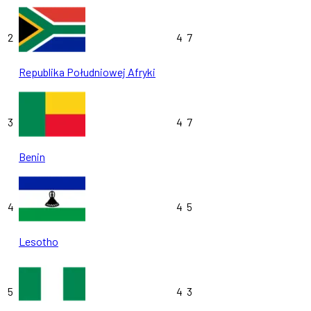
2
4
7
Republika Południowej Afryki
3
4
7
Benin
4
4
5
Lesotho
5
4
3