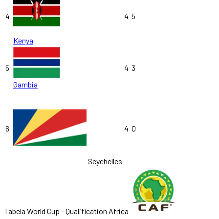
4
4
5
Kenya
5
4
3
Gambia
6
4
0
Seychelles
Tabela World Cup - Qualification Africa