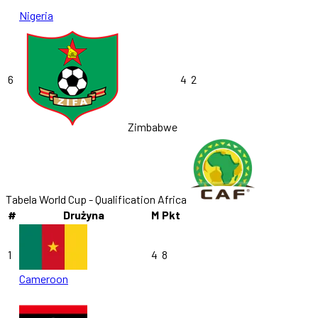
Nigeria
6
4
2
Zimbabwe
Tabela World Cup - Qualification Africa
#
Drużyna
M
Pkt
1
4
8
Cameroon