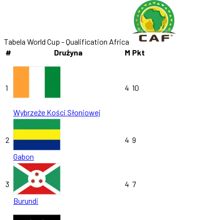
Tabela World Cup - Qualification Africa
#
Drużyna
M
Pkt
1
4
10
Wybrzeże Kości Słoniowej
2
4
9
Gabon
3
4
7
Burundi