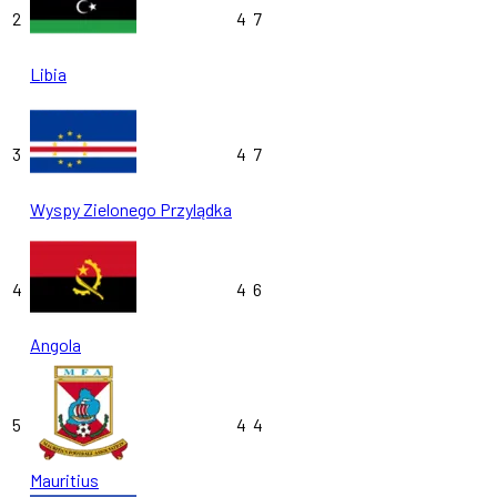
2
4
7
Libia
3
4
7
Wyspy Zielonego Przylądka
4
4
6
Angola
5
4
4
Mauritius