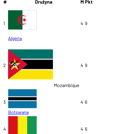
#
Drużyna
M
Pkt
1
4
9
Algeria
2
4
9
Mozambique
3
4
6
Botswana
4
4
6