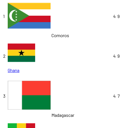
1
4
9
Comoros
2
4
9
Ghana
3
4
7
Madagascar