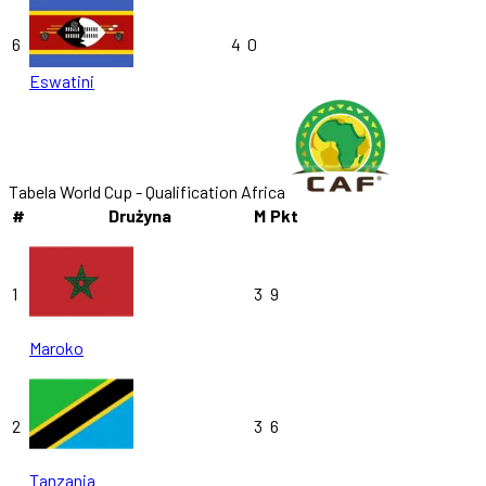
6
4
0
Eswatini
Tabela World Cup - Qualification Africa
#
Drużyna
M
Pkt
1
3
9
Maroko
2
3
6
Tanzania