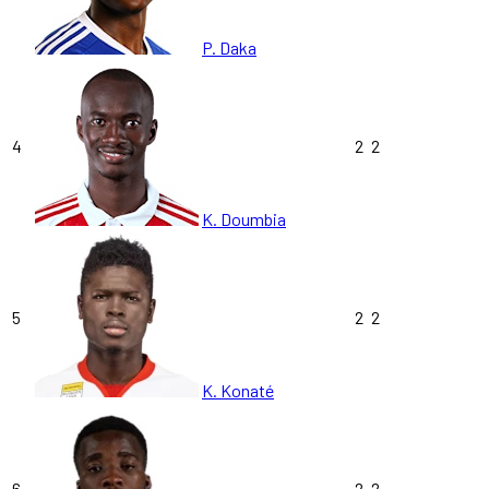
P. Daka
4
2
2
K. Doumbia
5
2
2
K. Konaté
6
2
2