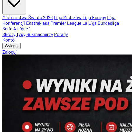
Mistrzostwa Świata 2026
Liga Mistrzów
Liga Europy
Liga
Konferencji
Ekstraklasa
Premier League
La Liga
Bundesliga
Serie A
Ligue 1
Skróty
Typy
Bukmacherzy
Porady
Konto
Wyloguj
Zaloguj