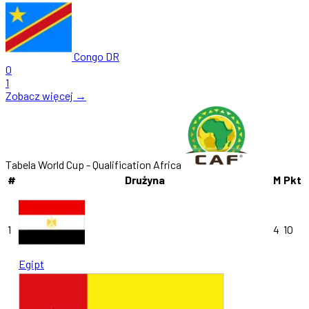
Congo DR
0
1
Zobacz więcej →
Tabela World Cup - Qualification Africa
#
Drużyna
M
Pkt
1
4
10
Egipt