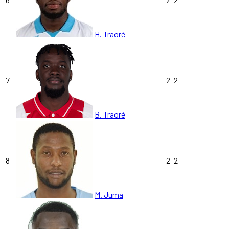
H. Traorè
7
2
2
B. Traoré
8
2
2
M. Juma