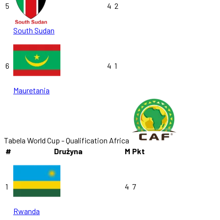
5
4
2
South Sudan
6
4
1
Mauretania
Tabela World Cup - Qualification Africa
#
Drużyna
M
Pkt
1
4
7
Rwanda