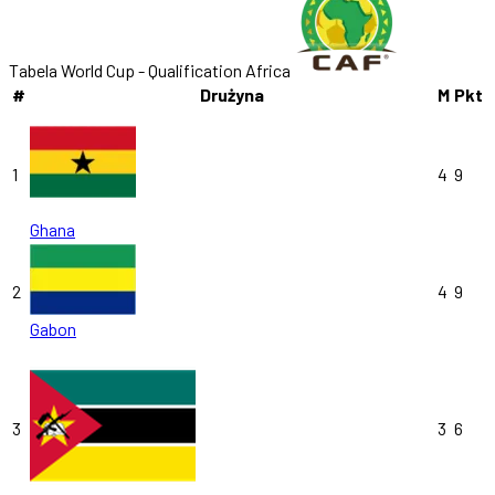
Tabela World Cup - Qualification Africa
#
Drużyna
M
Pkt
1
4
9
Ghana
2
4
9
Gabon
3
3
6