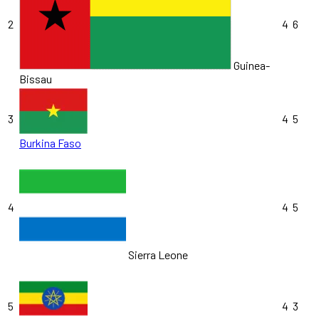
2
4
6
Guinea-
Bissau
3
4
5
Burkina Faso
4
4
5
Sierra Leone
5
4
3