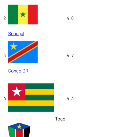
2
4
8
Senegal
3
4
7
Congo DR
4
4
3
Togo