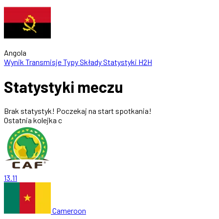
Angola
Wynik
Transmisje
Typy
Składy
Statystyki
H2H
Statystyki meczu
Brak statystyk! Poczekaj na start spotkania!
Ostatnia kolejka
c
13.11
Cameroon