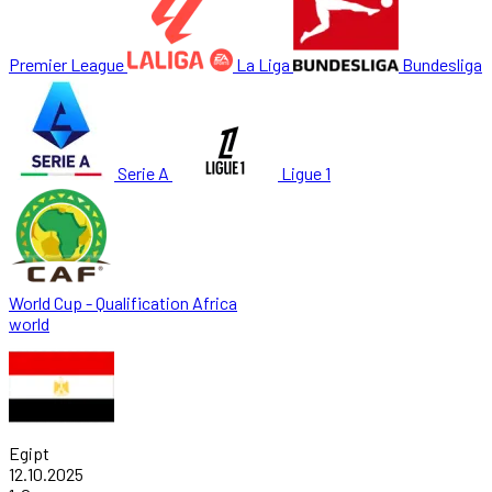
Premier League
La Liga
Bundesliga
Serie A
Ligue 1
World Cup - Qualification Africa
world
Egipt
12.10.2025