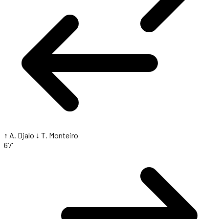
↑ A. Djalo
↓ T. Monteiro
67'