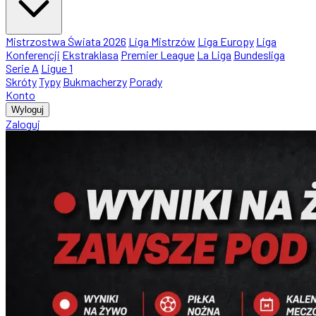
Mistrzostwa Świata 2026
Liga Mistrzów
Liga Europy
Liga
Konferencji
Ekstraklasa
Premier League
La Liga
Bundesliga
Serie A
Ligue 1
Skróty
Typy
Bukmacherzy
Porady
Konto
Wyloguj
Zaloguj