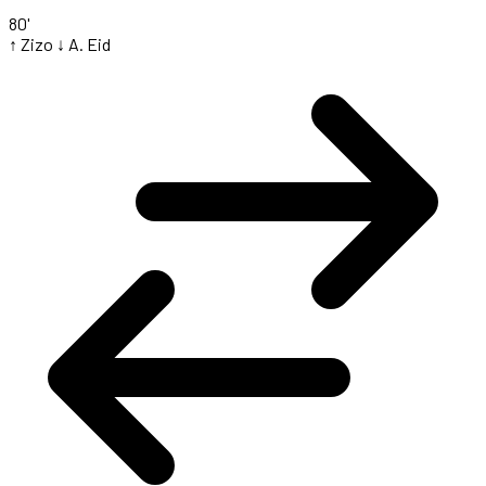
80'
↑ Zizo
↓ A. Eid