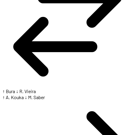
↑ Bura
↓ R. Vieira
↑ A. Kouka
↓ M. Saber