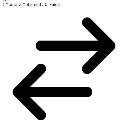
↑ Mostafa Mohamed
↓ O. Faisal