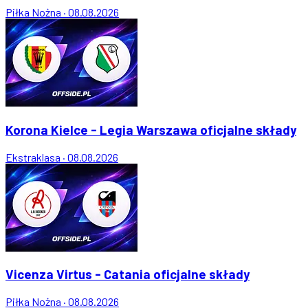
Piłka Nożna
·
08.08.2026
Korona Kielce - Legia Warszawa oficjalne składy
Ekstraklasa
·
08.08.2026
Vicenza Virtus - Catania oficjalne składy
Piłka Nożna
·
08.08.2026