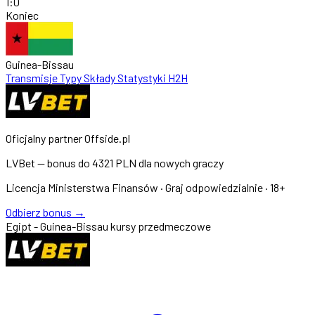
1
:
0
Koniec
Guinea-Bissau
Transmisje
Typy
Składy
Statystyki
H2H
Oficjalny partner Offside.pl
LVBet — bonus do
4321 PLN
dla nowych graczy
Licencja Ministerstwa Finansów · Graj odpowiedzialnie · 18+
Odbierz bonus →
Egipt - Guinea-Bissau kursy przedmeczowe