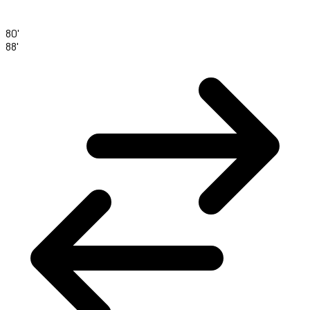
80'
88'