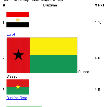
#
Drużyna
M
Pkt
1
4
10
Egipt
2
4
6
Guinea-
Bissau
3
4
5
Burkina Faso