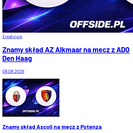
Eredivisie
Znamy skład AZ Alkmaar na mecz z ADO
Den Haag
08.08.2026
Znamy skład Ascoli na mecz z Potenza