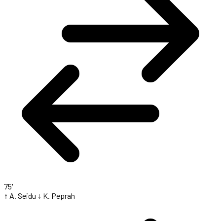
75'
↑ A. Seidu
↓ K. Peprah