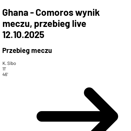
Ghana - Comoros wynik
meczu, przebieg live
12.10.2025
Przebieg meczu
K. Sibo
11'
46'