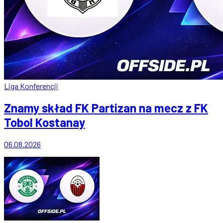
Liga Konferencji
Znamy skład FK Partizan na mecz z FK
Tobol Kostanay
06.08.2026