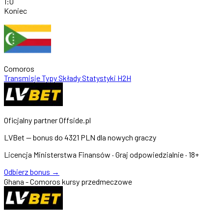
1
:
0
Koniec
Comoros
Transmisje
Typy
Składy
Statystyki
H2H
Oficjalny partner Offside.pl
LVBet — bonus do
4321 PLN
dla nowych graczy
Licencja Ministerstwa Finansów · Graj odpowiedzialnie · 18+
Odbierz bonus →
Ghana - Comoros kursy przedmeczowe