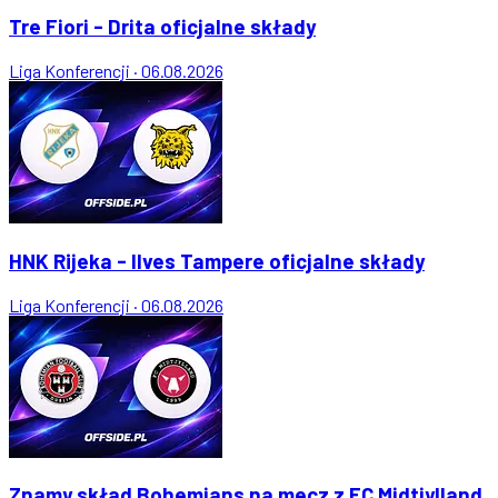
Tre Fiori - Drita oficjalne składy
Liga Konferencji
·
06.08.2026
HNK Rijeka - Ilves Tampere oficjalne składy
Liga Konferencji
·
06.08.2026
Znamy skład Bohemians na mecz z FC Midtjylland