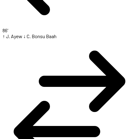
86'
↑ J. Ayew
↓ C. Bonsu Baah