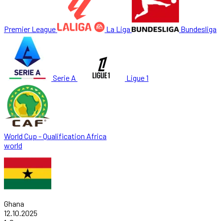
Premier League
La Liga
Bundesliga
Serie A
Ligue 1
World Cup - Qualification Africa
world
Ghana
12.10.2025