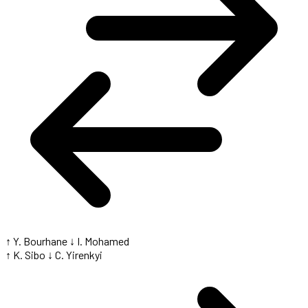
↑ Y. Bourhane
↓ I. Mohamed
↑ K. Sibo
↓ C. Yirenkyi