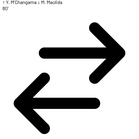
↑ Y. M'Changama
↓ M. Maolida
80'