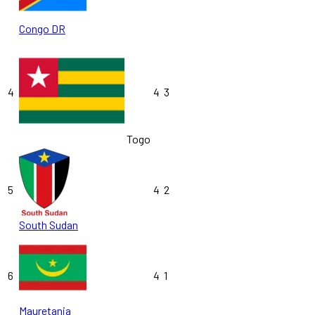
Congo DR
4
4
3
Togo
5
4
2
South Sudan
6
4
1
Mauretania