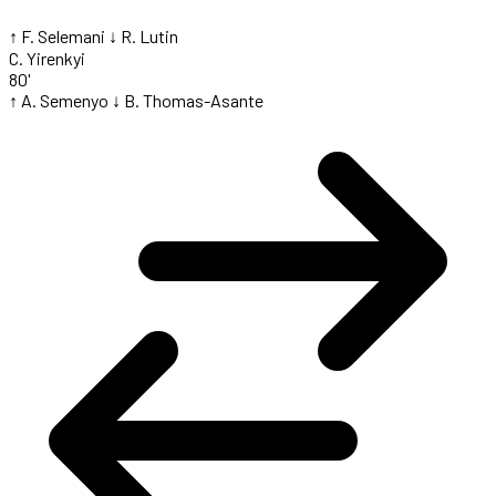
↑ F. Selemani
↓ R. Lutin
C. Yirenkyi
80'
↑ A. Semenyo
↓ B. Thomas-Asante