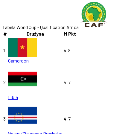
Tabela World Cup - Qualification Africa
#
Drużyna
M
Pkt
1
4
8
Cameroon
2
4
7
Libia
3
4
7
Wyspy Zielonego Przylądka