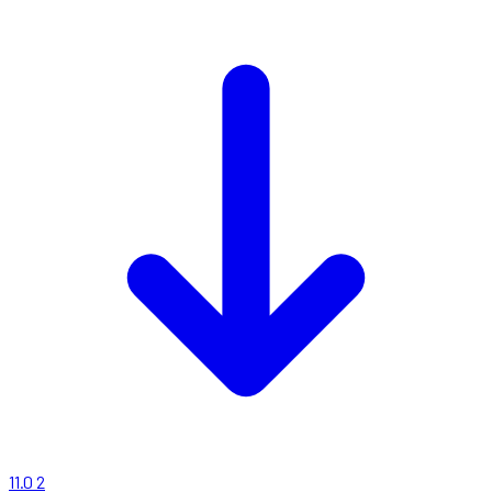
11.0
2