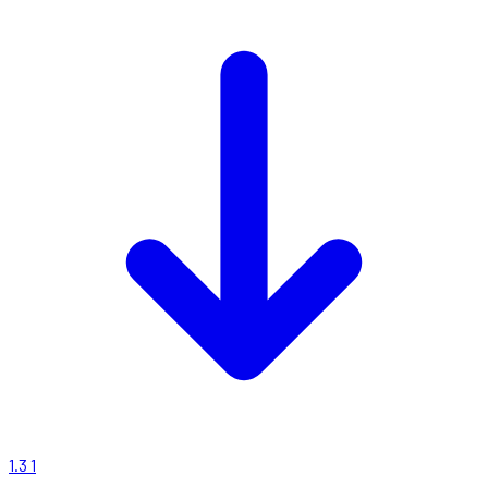
1.3
1