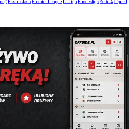
ncji
Ekstraklasa
Premier League
La Liga
Bundesliga
Serie A
Ligue 1