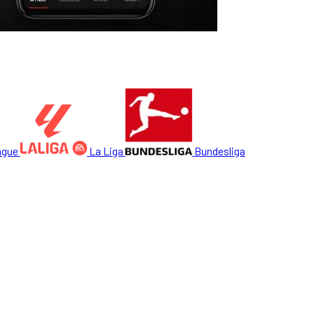
ague
La Liga
Bundesliga