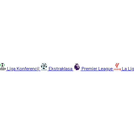
Liga Konferencji
Ekstraklasa
Premier League
La Li