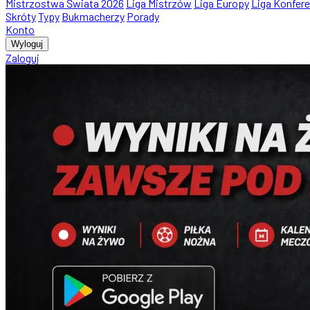
Mistrzostwa Świata 2026
Liga Mistrzów
Liga Europy
Liga Konfere
Skróty
Typy
Bukmacherzy
Porady
Konto
Wyloguj
Zaloguj