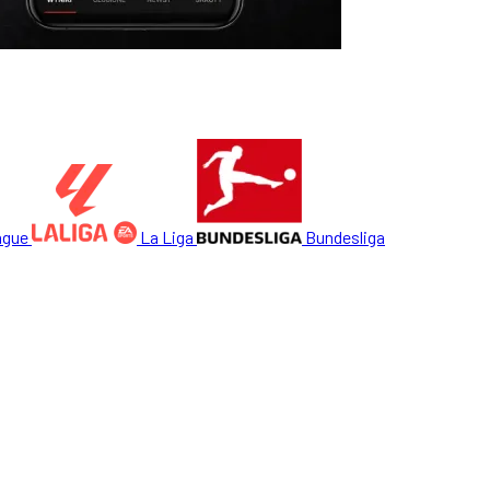
ague
La Liga
Bundesliga