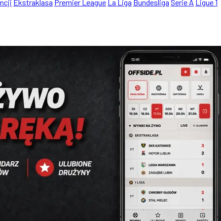
ncji
Ekstraklasa
Premier League
La Liga
Bundesliga
Serie A
Ligue 1