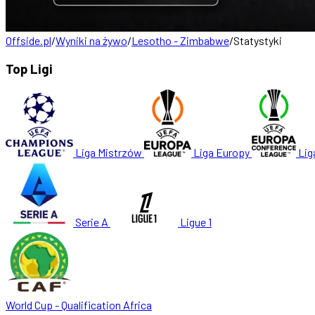
Offside.pl
/
Wyniki na żywo
/
Lesotho - Zimbabwe
/
Statystyki
Top Ligi
Liga Mistrzów
Liga Europy
Lig
Serie A
Ligue 1
World Cup - Qualification Africa