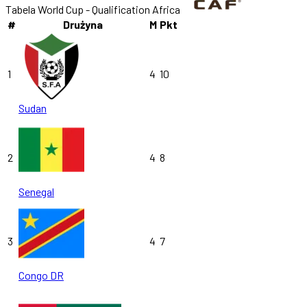
Tabela World Cup - Qualification Africa
#
Drużyna
M
Pkt
1
4
10
Sudan
2
4
8
Senegal
3
4
7
Congo DR