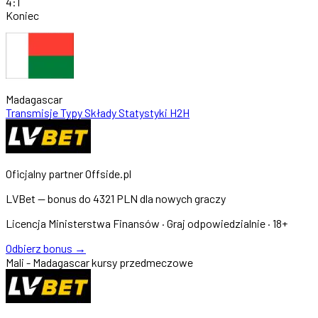
4
:
1
Koniec
Madagascar
Transmisje
Typy
Składy
Statystyki
H2H
Oficjalny partner Offside.pl
LVBet — bonus do
4321 PLN
dla nowych graczy
Licencja Ministerstwa Finansów · Graj odpowiedzialnie · 18+
Odbierz bonus →
Mali - Madagascar kursy przedmeczowe