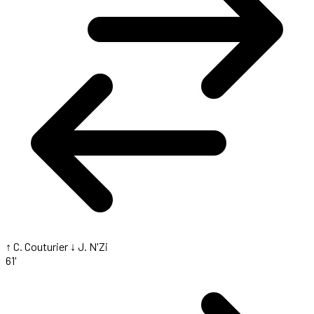
↑ C. Couturier
↓ J. N'Zi
61'