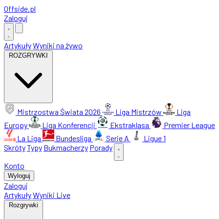
Offside
.
pl
Zaloguj
Artykuły
Wyniki na żywo
ROZGRYWKI
Mistrzostwa Świata 2026
Liga Mistrzów
Liga
Europy
Liga Konferencji
Ekstraklasa
Premier League
La Liga
Bundesliga
Serie A
Ligue 1
Skróty
Typy
Bukmacherzy
Porady
Konto
Wyloguj
Zaloguj
Artykuły
Wyniki Live
Rozgrywki