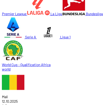
Premier League
La Liga
Bundesliga
Serie A
Ligue 1
World Cup - Qualification Africa
world
Mali
12.10.2025