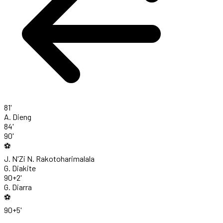
81'
A. Dieng
84'
90'
⚽
J. N'Zi
N. Rakotoharimalala
G. Diakite
90+2'
G. Diarra
⚽
90+5'