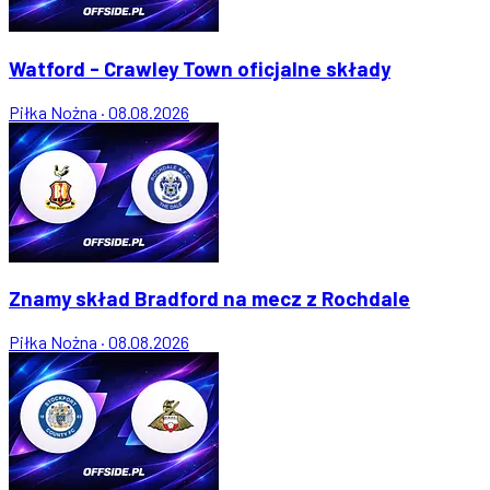
Watford - Crawley Town oficjalne składy
Piłka Nożna
·
08.08.2026
Znamy skład Bradford na mecz z Rochdale
Piłka Nożna
·
08.08.2026