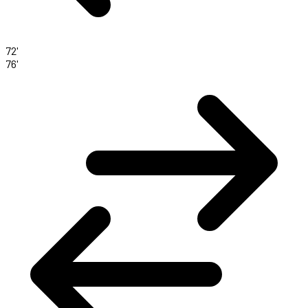
72'
76'