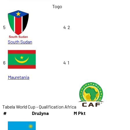
Togo
5
4
2
South Sudan
6
4
1
Mauretania
Tabela World Cup - Qualification Africa
#
Drużyna
M
Pkt