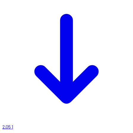
2.05
1