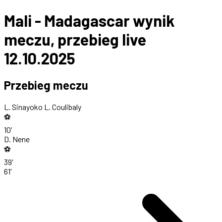
Mali - Madagascar wynik
meczu, przebieg live
12.10.2025
Przebieg meczu
L. Sinayoko
L. Coulibaly
⚽
10'
D. Nene
⚽
39'
61'