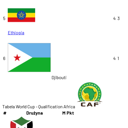
5
4
3
Ethiopia
6
4
1
Djibouti
Tabela World Cup - Qualification Africa
#
Drużyna
M
Pkt