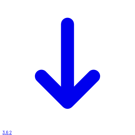
3.6
2