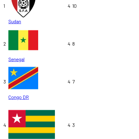
1
4
10
Sudan
2
4
8
Senegal
3
4
7
Congo DR
4
4
3